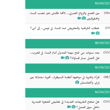
19/06/20
09:
بين القمع والزواج القسري… لائحة طالبان تثير غضب النساء
والحقوقيين
07:
خطاب الكراهية والتحريض ضد النساء في تونس... إلى أين؟
18/06/20
07:
بعد سنوات من فتح مهنة العدول أمام النساء في المغرب...
هل اكتمل مسار المساواة؟
16/06/20
08:
المرأة والحرية في مواجهة أنظمة السيطرة... تجربة مشتركة بين
إيران وأفغانستان
14/06/20
07:
هل تنجح التشريعات الجديدة في تقليص الفجوة الجندرية
داخل سوق العمل؟