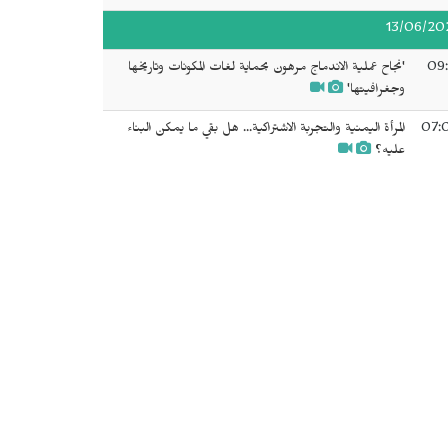
13/06/20
09:
'نجاح عملية الاندماج مرهون بحماية لغات المكونات وتاريخها
وجغرافيتها'
07:
المرأة اليمنية والتجربة الاشتراكية... هل بقي ما يمكن البناء
عليه؟