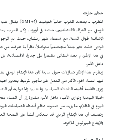
حنان حارت
المغرب ـ
يعتمد المغرب حالياً التوقيت (
GMT+1
الزمني مع الشركاء الاقتصاديين، خاصة في أوروبا. وكان المغرب يع
الإضافية طوال السنة، مع استثناء شهر رمضان، حيث يتم الرجوع م
الرسمي ظلت تثير جدلاً مجتمعياً متواصلاً، نظراً لما تفرضه من تغيي
في هذا الإطار، لم يعد النقاش مقتصراً على جدواه الاقتصادية، ب
داخل الأسر.
ويطرح هذا الإطار تساؤلات حول ما إذا كان هذا الإيقاع الزمني يف
فيها النساء الجزء الأكبر من العمل غير المأجور المرتبط بتدبير الحياة
وترى
فاطمة أفيد
، الناشطة السياسية والنقابية والحقوقية، أن الن
الحياة اليومية وتوازن الأعباء داخل الأسر، مشيرة إلى أن النس
اليوم في الظلام، ما يزيد من صعوبة تنظيم أنشطة الصباحات اليومي
وتضيف أن هذا الإيقاع الزمني قد ينعكس أيضاً على الصحة العام
والإيقاع البيولوجي للأفراد.