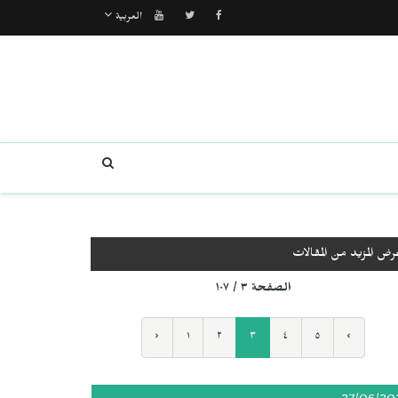
العربية
رض المزيد من المقالات
الصفحة ٣ / ١٠٧
‹
١
٢
٣
٤
٥
›