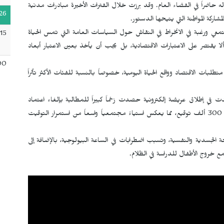
له حاضراً في الفضاء العام. وقد برزت خلال الفترات الأخيرة مبادرات مدنية
26
شاركة المواطِنة التي يتيحها الدستور.
تمعي ورغبة في الانخراط في النقاش حول السياسات العامة التي تمس الحياة
15
يقتصر على الاعتبارات الاقتصادية، بل يجب أن يأخذ بعين الاعتبار أبعاد
00
طلبات الاقتصاد وواقع الحياة اليومية، خصوصاً بالنسبة للفئات الأكثر تأثراً
ر/مارس 2026 حملة واسعة، تجسدت في إطلاق عريضة إلكترونية حصدت زخماً كبيراً للمطالبة بإلغاء اعتماد
الساعة الإضافية والعودة إلى التوقيت الطبيعي. وتجاوزت العريضة 300 ألف توقيع، مما يعكس استياءً مجتمعياً واسعاً من استمرار التوقيت
حة الجسدية والنفسية، وتسبب اضطرابات في الساعة البيولوجية، بالإضافة إلى
مع خروج الأطفال للدراسة في الظلام.