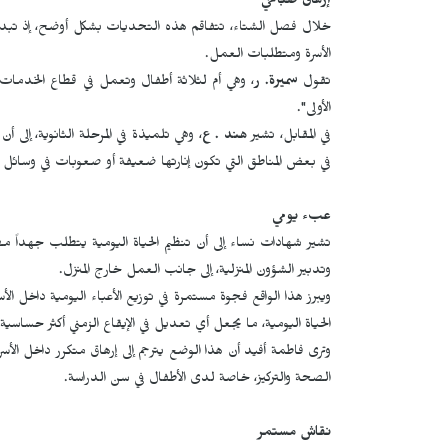
إرهاق صباحي
خلال فصل الشتاء، تتفاقم هذه التحديات بشكل أوضح، إذ تبد
الأسرة ومتطلبات العمل.
تقول
سميرة. ر
، وهي أم لثلاثة أطفال وتعمل في قطاع الخدمات ف
الأولى".
في المقابل، تشير
هند . ع
، وهي تلميذة في المرحلة الثانوية، إلى أ
في بعض المناطق التي تكون إنارتها ضعيفة أو صعوبات في وسائل ا
عبء يومي
تشير شهادات نساء إلى أن تنظيم الحياة اليومية يتطلب جهداً مض
وتدبير الشؤون المنزلية، إلى جانب العمل خارج المنزل.
ويبرز هذا الواقع فجوة مستمرة في توزيع الأعباء اليومية داخل الأس
الحياة اليومية، ما يجعل أي تعديل في الإيقاع الزمني أكثر حساسية
وترى فاطمة أفيد أن هذا الوضع يترجم إلى إرهاق متكرر داخل الأسر،
الصحة والتركيز، خاصة لدى الأطفال في سن الدراسة.
نقاش مستمر