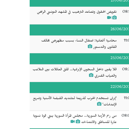
27/06/20
08:
تقويض الحقوق وتصاعد الترهيب في المشهد التونسي الراهن
26/06/20
11
محامية أفغانية: اعتقال النساء بسبب مظهرهن يخالف
القانون والدستور
25/06/20
08:
اللا يقين داخل السجون الإيرانية... قلق العائلات بين التلاعب
والغياب القسري
22/06/20
11
'إيران تستخدم الحرب كذريعة لتشديد القبضة الأمنية وتسريع
الإعدامات'
08:
من رحم الأزمة السورية... مجلس المرأة السورية يبني قوة نسوية
عابرة للمناطق والانتماءات