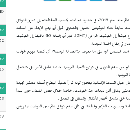
26
10
) بشكل شبه دائم منذ عام 2018، في خطوة هدفت، بحسب السلطات، إلى تعزيز التوافق
تمد سابقاً نظام التوقيتين الصيفي والشتوي، قبل أن يقرر الإبقاء على الساعة
26
ؤقتاً إلى التوقيت الرسمي (
GMT
). غير أن إضافة 60 دقيقة إلى التوقيت
:02
ر في إيقاع الحياة اليومية.
ل امتد ليشمل أثره على ما يعرف بـ"العدالة الزمنية"، أي كيفية توزيع الوقت
26
اقم من عدم التوازن في توزيع الأعباء اليومية، خاصة داخل الأسر التي تتحمل
39
 اليومية.
قاش حول الساعة الإضافية يتجاوز كونه قراراً تقنياً، ليطرح أسئلة تتعلق بجودة
26
اء يتحملن بشكل أكبر تبعات هذا التوقيت، خاصة خلال فصل الشتاء، حين يبدأ
ة التي تشمل تجهيز الأطفال والتنقل إلى العمل.
:03
ة ومستويات التركيز والطاقة، في ظل عدم توافق دائم بين التوقيت المفروض
08