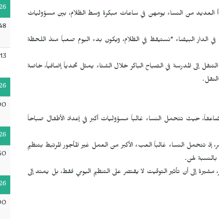
26
أ العديد من النساء يومهن في ساعات مبكرة وسط الظلام، بين مسؤوليات
48
ي الدار البيضاء "نستيقظ في الظلام، ويكون بدء اليوم صعباً منذ اللحظة
13
ن التنقل إلى المدرسة في الصباح الباكر خلال الشتاء يمثل تحدياً إضافياً، خاصة
لنقل.
26
00
اعفاً، حيث تتحمل النساء غالباً مسؤوليات أكبر في إعداد الأطفال صباحاً
26
ر، إذ تتحمل النساء غالباً العبء الأكبر من العمل غير المأجور المرتبط بتنظيم
50
 بالنسبة لهن.
 مشيرة إلى أن تأثير التوقيت لا يقتصر على التنظيم اليومي فقط، بل يمتد إلى
26
00