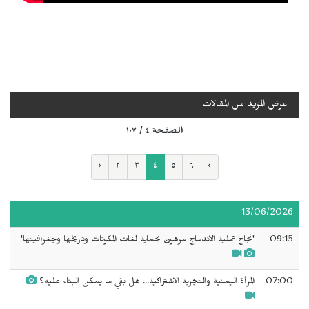
عرض المزيد من المقالات
الصفحة ٤ / ١٠٧
‹
٢
٣
٤
٥
٦
›
13/06/2026
09:15
'نجاح عملية الاندماج مرهون بحماية لغات المكونات وتاريخها وجغرافيتها'
07:00
المرأة اليمنية والتجربة الاشتراكية... هل بقي ما يمكن البناء عليه؟