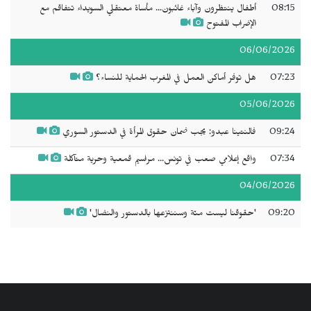
08:15
أطفال ينتظرون وآباء غائبون... مأساة معتقلي السويداء تتفاقم مع
الإضراب المفتوح
06/06/2026
07:23
هل توفر أماكن العمل في المغرب الحماية للنساء؟
05/06/2026
09:24
فالنتينا عبدو: يجب ضمان حقوق المرأة في الدستور السوري
07:34
واقع إعلامي صعب في تونس... مراسيم قمعية وحرية متآكلة
04/06/2026
09:20
'حقوقنا ليست منّة وسننتزعها بالدستور والنضال'