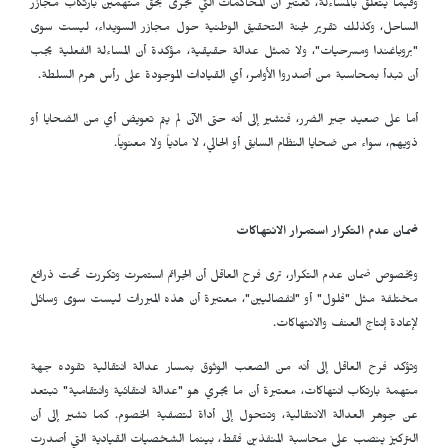
وفيما يتعلق بالمساءلة، تعتبر أن المحاكمات التي تجرى بحق متهمين بارتكاب مجازر
الساحل، وكذلك تقرير لجنة التحقيق الوطنية حول مجازر السويداء، ليست سوى
"بروباغندا ومسرحيات"، ولا تمثل عدالة حقيقية، مؤكدة أن المساءلة الفعلية يجب
أن تبدأ بمحاسبة من أصدروا الأوامر، أي القيادات الموجودة على رأس هرم السلطة.
أما على صعيد جبر الضرر، فتشير إلى أنه حتى الآن لم يتم تعويض أي من الضحايا أو
ذويهم، سواء من ضحايا النظام السابق أو الحالي، لا مادياً ولا معنوياً.
ضمان عدم التكرار استمرار الانتهاكات
وبخصوص ضمان عدم التكرار، ترى فرح العاقل أن الجرائم استمرت وتكررت تحت ذرائع
مختلفة مثل "فلول" أو "انفصاليين"، معتبرة أن هذه المبررات ليست سوى وسائل
لإعادة إنتاج العنف والانتهاكات.
وتؤكد فرح العاقل إلى أنه من الصعب الوثوق بمسار عدالة انتقالية تقوده جهة
متهمة بارتكاب انتهاكات، معتبرة أن ما يجري هو "عدالة انتقائية وانتقامية" تبتعد
عن جوهر العدالة الانتقالية، وتتحول إلى أداة لتصفية الخصوم. كما تشير إلى أن
التركيز ينصب على محاسبة المنفذين فقط، بينما الشخصيات القيادية التي أصدرت