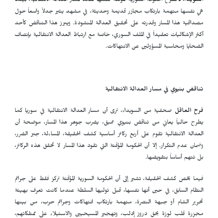
السويداء ـ
تطرح الحكومة السورية المؤقتة نفسها كقائد لمسار العدالة الانتقالية، بينما
هي نفسها متهمة بارتكاب مجازر قديمة وحديثة، في مشهد يثير جدلاً واسعاً حول
مصداقية هذا المسار وقدرته على تحقيق العدالة المنشودة. ويبرز هذا التناقض كأحد
أكثر الإشكاليات تعقيداً في الملف السوري، خاصة مع ارتباط العدالة الانتقالية بإنصاف
الضحايا ومحاسبة المسؤولين عن الانتهاكات.
تناقض بنيوي في مسار العدالة الانتقالية
فرح العاقل
صحفية من السويداء، ترى أن مسار العدالة الانتقالية في سوريا كما
يطرح حالياً يعاني من تناقض بنيوي عميق، يضرب جوهر هذا المسار، موضحة أن
العدالة الانتقالية تقوم على أربع ركائز أساسية كشف الحقيقة، المساءلة، جبر الضرر،
وضمان عدم التكرار. إلا أن الحكومة المؤقتة التي تقود هذا المسار لا تحقق هذه الركائز،
بل تتهم أساساً بتقويضها.
فيما يخص كشف الحقيقة، تشير إلى أن الحكومة السورية المؤقتة تركز فقط على جرائم
النظام السابق، في حين أنها نفسها، قبل توليها السلطة عندما كانت تعرف بهيئة
تحرير الشام أو جبهة النصرة، متهمة بارتكاب انتهاكات وجرائم حرب، من بينها
مجزرة قلب لوزة بحق دروز إدلب، وتهجير المسيحيين والاستيلاء على ممتلكاتهم،