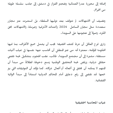
إضافة إلى مجزرة عدرا العمالية وتفجير القزاز في دمشق، إلى جانب سلسلة طويلة
من الجرائم.
وتضيف أن الانتهاكات لم تتوقف بعد توليها السلطة، بل استمرت عبر مجازر
متعددة مثل مجازر الساحل 2024 وأحداث الأشرفية وجرمانا، والانتهاكات بحق
الكرد، وصولاً إلى هجومها على السويداء.
وترى فرح العاقل أن شرط كشف الحقيقة يجب أن يشمل جميع الأطراف، بما فيها
الحكومة المؤقتة، معتبرة أنه من غير المنطقي أن تحاسب جهة نفسها في غياب آليات
مستقلة، مشيرة إلى أن مجتمع السويداء طالب، عقب الهجوم، بتشكيل لجنة تقصي
حقائق دولية، ورفض لجنة التحقيق الوطنية ومنع دخولها، انطلاقاً من مبدأ أن
المتهم لا يمكنه أن يحقق في أفعاله أو أفعال شركائه. كما تؤكد أن التوثيقات التي يتم
جمعها قد تقضي إلى رفع دعاوى أمام المحاكم الدولية استناداً إلى مبدأ الولاية
القضائية.
غياب المحاسبة الحقيقية