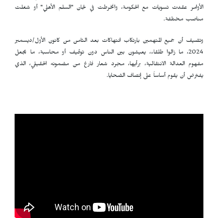
الأوامر عقدت تسويات مع الحكومة، وانخرطت في لجان "السلم الأهلي" أو شغلت
مناصب مختلفة.
وتضيف أن جميع المتهمين بارتكاب انتهاكات بعد الثامن من كانون الأول/ديسمبر
2024، ما زالوا طلقاء، يعيشون بين الناس دون توقيف أو محاسبة، ما يجعل
مفهوم العدالة الانتقالية، برأيها، مجرد شعار فارغ من مضمونه الحقيقي، الذي
يفترض أن يقوم أساساً على إنصاف الضحايا.