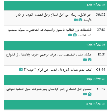
12/06/2026
09:02
حق الأمل... رسالة من أجل السلام وحلّ القضية الكردية في الشرق
الأوسط
07:10
الناشطات بين المطالبة بالحقوق والاستهداف الشخصي... معركة مستمرة
ضد الإقصاء
10/06/2026
10:31
طالبان تشدد قبضتها... نساء هرات يواجهن الخوف والاعتقال في الشوارع
08:44
كيف نقنع شابات الثورة بأن التعبير عن الرأي "جريمة"؟
09/06/2026
09:17
استمرار قتل النساء في إقليم كردستان يثير تساؤلات حول فاعلية القوانين
07/06/2026