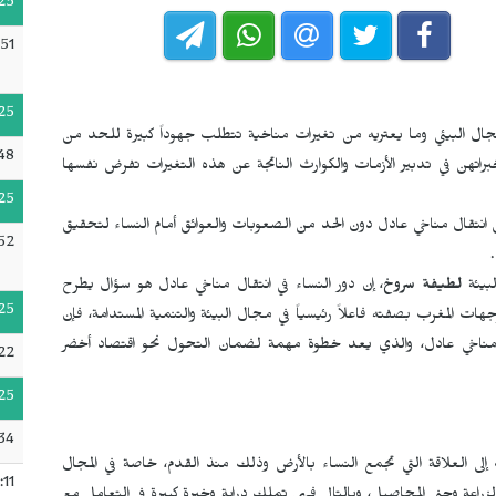
25
51
25
مجال البيئي وما يعتريه من تغيرات مناخية تتطلب جهوداً كبيرة للحد من
48
اتهن في تدبير الأزمات والكوارث الناتجة عن هذه التغيرات تفرض نفسها
25
يق انتقال مناخي عادل دون الحد من الصعوبات والعوائق أمام النساء لتحقيق
52
لبيئة
لطيفة سروخ
، إن دور النساء في انتقال مناخي عادل هو سؤال يطرح
25
هات المغرب بصفته فاعلاً رئيسياً في مجال البيئة والتنمية المستدامة، فإن
قال مناخي عادل، والذي يعد خطوة مهمة لضمان التحول نحو اقتصاد أخضر
22
25
34
لى العلاقة التي تجمع النساء بالأرض وذلك منذ القدم، خاصة في المجال
:11