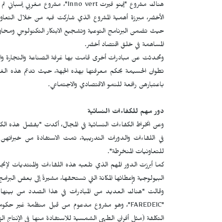
هناك مشروع "إينو فيرت
Inno vert
"، مشروع مغربي إسباني تم
الأخضر، مبرزة أهمية المشروع الذي شاركت فيه من خلال التعاوني
حيث تضمن البرنامج التوعية وتشجيع الابتكار التكنولوجي ومحاور أخ
المساهمة في خلق اقتصاد أخضر.
وتحدثت عن مبادرات أخرى قامت بها غرفة الصناعة والتجارة 
تطوان الحسيمة بحكم معرفتها بهذه الجهة، حيث تدعم هذه الغ
باعتبارهن رافعة للنمو الاقتصادي والاجتماعي.
دور مهم للكفاءات النسائية
وعن انخراط الكفاءات النسائية في المجال، أكدت "بفضل هذه الكفا
في اللقاءات والدورات التدريبية، تمت الاستفادة من خبراتهن ف
للتعاونيات المنخرطة".
كما أبرزت الدور المهم الذي تلعبه هذه اللقاءات والمنتديات لإنج
البيولوجية وإعطائها المكانة التي تستحقها، مشيرةً إلى بعض البرامج
وقالت "هناك العديد من المبادرات في هذا الصدد من بينها مشرو
"
FAREDEIC
"، وهو مشروع مدعوم من قبل منظمة غير حكومي
التكلفة (مثل أفران الطهي الشمسية للاستفادة منها في الإنتاج ال