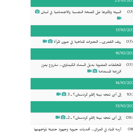
23/10/20
07:
البيئة وتأثيرها على الصحة النفسية والاجتماعية في لبنان
17/10/20
07:
ريف القصرين... التغيرات المناخية في عيون المرأة
16/10/20
07:
المخلفات العضوية بديل السماد الكيماوي... مشروع يعزز
الزراعة المستدامة
14/10/20
10:
إلى أين تتجه بيئة إقليم كردستان؟ ـ 3
13/10/20
09:
إلى أين تتجه بيئة إقليم كردستان؟ ـ 2ـ
08
أزمة المياه في العراق... تحديات حيوية وجهود حثيثة لمواجهتها