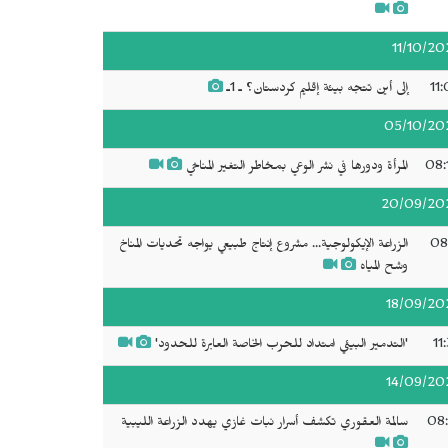
11/10/20
11
إلى أين تتجه بيئة إقليم كردستان؟ ـ 1ـ
05/10/20
08:
المرأة ودورها في نشر الوعي بمخاطر التغير المناخي
20/09/20
08
الزراعة الإيكولوجية... مشروع إنتاج طبيعي يواجه تحديات المناخ
وشح المياه
18/09/20
11
'التدمير البيئي امتداد للحرب الخاصة العابرة للحدود'
14/09/20
08:
سالمة العقوري تكشف أسرار نبات غازي يهدد الزراعة الليبية