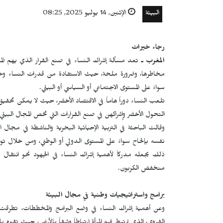
البيئة
الإثنين, 14 يوليو 2025, 08:25
رجاء خيرات
المغرب ـ
تعد مسألة إشراك النساء في صنع القرار الذي يهم ال
مخاطرها، وضرورة ملحة، حيث الاستفادة من قدرات النساء وخبر
سواءً على المستوى الاجتماعي أو السياسي أو البيئي.
تلعب النساء دوراً هاماً في الاقتصاد الأخضر، حيث لا يمكن تحق
التحول الأخضر وإشراكهن في صنع القرارات التي تخص المجال البيئي.
وقالت الباحثة في التربية الإحيائية البحرية والناشطة في مجال ا
نفسه بإلحاح سواءً على المستوى الدولي أو الوطني، ومن خلال توج
ذلك يجعله مدركاً لأهمية إشراك النساء في الجهود نحو انت
منخفض الكربون.
برامج واستراتيجيات وطنية في مجال البيئة
وعن أهمية إشراك النساء في وضع البرامج والمخططات، تطرقت إ