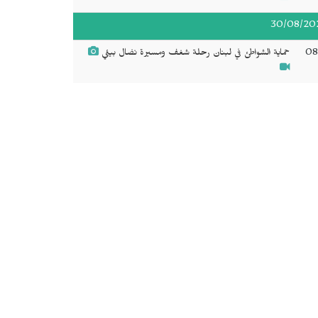
30/08/20
08
حماية الشواطئ في لبنان رحلة شغف ومسيرة نضال بيئي