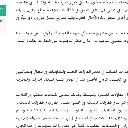
 إطلاقه بمدينة طنجة ويهدف إلى تعزيز قدرات النساء والشباب في الاقتصاد
25
ة التي تنتمي إليها والتي تعمل في الطاقات المتجددة وإنتاج حلول بديلة،
رى تشمل ريادة الأعمال الخضراء، وكلها مشاريع تعمل على إبراز دور المرأة في
:11
والخدمات، وهي مشاريع همت كل جهات المغرب، لكنها ركزت على جهة طنجة
رفة مشاريع نسائية، من خلال تنظيم مجموعة من اللقاءات لفائدة النساء
ءات النسائية في تدبير المقاولات المحلية والتعاونيات في المجال ومشاركتهن
ي الاقتصاد الرقمي الأخضر، كما تم توفير منصة لتبادل الخبرات والتجارب
اح المقاولات الصغيرة والمتوسطة وكذلك لتثمين المنتجات المحلية في الفلاحة
 التي تدعم المقاولات النسائية في تحقيق اقتصاد أخضر ودعم المقاولات النسائية.
ع الإمكانيات للقرويات الملتزمات بالتنمية الاقتصادية الشاملة والمناخ
ة دولية "
WECF
" ويدعم النساء في إنتاج معدات شمسية بسيطة وميسورة
زراعي أو الصناعات التقليدية، فضلاً عن إنشاء ثلاث تعاونيات في هذا المجال،