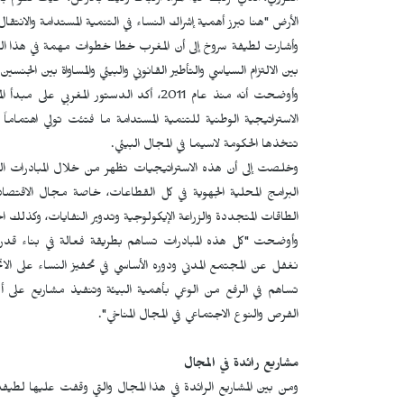
القروي، الذي ترتبط فيه المرأة ارتباطاً وثيقاً بالأرض، حيث تقوم 
الأرض "هنا تبرز أهمية إشراك النساء في التنمية المستدامة والانتقا
وأشارت لطيفة سروخ إلى أن المغرب خطا خطوات مهمة في هذا ا
بين الالتزام السياسي والتأطير القانوني والبيئي والمساواة بين الجنسين.
وأوضحت أنه منذ عام 2011، أكد الدستور الم
الاستراتيجية الوطنية للتنمية المستدامة ما فتئت تولي اهتماماً خ
تتخذها الحكومة لاسيما في المجال البيئي.
وخلصت إلى أن هذه الاستراتيجيات تظهر من خلال المبادرات الوطن
البرامج المحلية الجهوية في كل القطاعات، خاصة مجال الاقتصا
الطاقات المتجددة والزراعة الإيكولوجية وتدوير النفايات، وكذلك ا
وأوضحت "كل هذه المبادرات تساهم بطريقة فعالة في بناء قدرات ا
نغفل عن المجتمع المدني ودوره الأساسي في تحفيز النساء على الان
تساهم في الرفع من الوعي بأهمية البيئة وتنفيذ مشاريع على أرض
الفرص والنوع الاجتماعي في المجال المناخي".
مشاريع رائدة في المجال
ومن بين المشاريع الرائدة في هذا المجال والتي وقفت عليها لطي