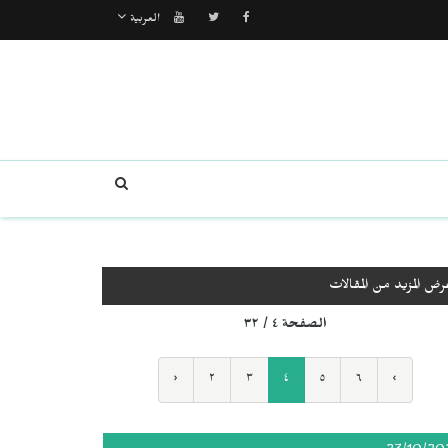
العربية
رض المزيد من المقالات
الصفحة ٤ / ٣٢
‹
٢
٣
٤
٥
٦
›