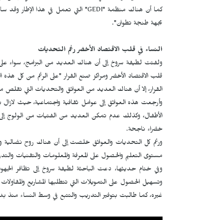
كما أن هناك منظمة "
GEDI
" التي تعمل في هذا الإطار وقد س
بجهة طنجة تطوان".
النساء في قلب الاقتصاد الأخضر رغم التحديات
ولفتت لطيفة سروخ إلى أن هناك العديد من البرامج، سواء على الم
قلب الاقتصاد الأخضر ومراكز صنع القرار "على الرغم من كل هذه البر
القرار، إلا أن هناك العديد من العوائق والتحديات التي تقلص م
وأرجعت هذه العوائق إلى عوامل ثقافية واجتماعية، حيث لازال ينظ
الأطفال، وكذلك عدم تمكن العديد من الفتيات من الولوج إلى ا
خضراء ناجحة.
ورغم كل التحديات والعوائق خلصت إلى أن هناك روح نضالية و
مستوى التعليم والحصول على المعرفة والمعلومات والتقنيات والتدريب
وفي ختام حديثها، دعت الباحثة لطيفة سروخ إلى تظافر الجه
وتسهيل الحصول على التمويلات التي تتطلبها المشاريع والمقاولات 
غيره، كما طالبت بتوفير التدريب والتتبع في وسط النساء منذ بدء ال