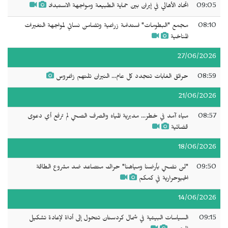
09:05
اتحاد الأهالي في إيران بين حماية الطبيعة ومواجهة الاستبداد
08:10
مجمع "البطومات" استدامة زراعية وتضامن نسائي لمواجهة التغيرات
المناخية
27/06/2026
08:59
حرائق الغابات تتجدد كل عام... النيران تلتهم زاغروس
21/06/2026
08:57
مياه آمد في خطر... مديرية المياه والصرف الصحي لم ترفع أي دعوى
قضائية
18/06/2026
09:50
"لن نضحي بأرضنا ومياهنا" حراك متصاعد ضد مشروع الطاقة
الجيوحرارية في كمكم
14/06/2026
09:15
السياسات البيئية في شمال كردستان تتحول إلى أداة لإعادة تشكيل