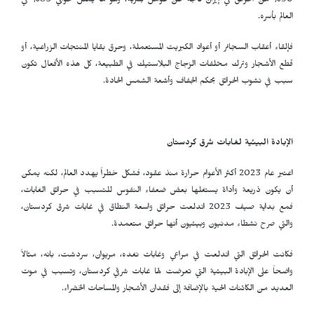
90% من الحرائق في إيران ناتجة عن عوامل بشرية، وهو ما يمثل حوالي 85% في
العالم بأسره.
فإلقاء أعقاب السجائر أو أعواد الكبريت المستعملة، وحرق بقايا المنتجات الزراعية، أو
قطع الأشجار وترك مخلفات الزجاج البلاستيك في الطبيعة، كل هذه الأفعال تكون
سبب في نشوب الحرائق بحكم الجفاف وأشعة الشمس الحادة.
الإبادة البيئية لغابات شرق كردستان
اعتبر عام 2023 أكثر الأعوام حرارة منذ عقود، فشكل خطراً يهدد العالم، لكنه يمكن
أن يكون ذريعة وأداة يستغلها بعض ضعفاء النفوس للتسبب في حرائق الغابات،
فمع بداية صيف 2023 اندلعت حرائق واسعة النطاق في غابات شرق كردستان،
والتي صرح نشطاء مدنيون وبيئيون أنها حرائق متعمدة.
فكانت الحرائق التي اندلعت في مراعي وغابات نغده، مریوان، سردشت‌، بانه، مثالاً
واضحاً على الإبادة البيئية التي تعرضت لها غابات شرقي كردستان، وتسبب في موت
العديد من الكائنات الحية بالإضافة إلى فقدان الأشجار والمساحات الخضراء.