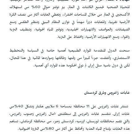
مهاباد ـ
الغطاء الحرجي هو أحد الموارد الطبيعية والثروة وأحد العناصر الرئيسية
للحياة الصحية لجميع الكائنات في العالم. يتم توفير حوالي 60% من استهلاك
الأكسجين في العالم من خلال المساحات الخضراء، وتغطي الغابات أكثر من نصف الكرة
الأرضية تقريبًا،
وللغابات دوراً مهماً في توازن النظام البيئي وتنظيم الطقس ومنع
الفيضانات والعواصف والانهيارات الجليدية، وتوفير المياه الجوفية، وتنظيف التربة
والهواء، ومنع الانهيارات الأرضية، والحفاظ على التربة.
منحت الدول المتقدمة الموارد الطبيعية أهمية خاصة في السياسة والتخطيط
الاستثماري، وأنفقت جزءاً كبيراً من وقتها وطاقاتها ومواردها المالية في هذا المجال،
لكن في دول نامية مثل إيران لم تولي الحكومة هذه الموارد أي أهمية.
غابات زاغروس وشرق كردستان
تنتشر غابات زاغروس على 11 محافظة بمساحة 6 ملايين هكتار وتشكل 40%من
غابات إيران. تنقسم غابات زاغروس إلى منطقتين شمال زاغروس وجنوب زاغروس،
والتي تضم محافظات لورستان، اورمیه، کردستان وجزء من محافظة كرماشان، تساهم
هذه الغابات بإنتاج المياه العذبة وتحافظ على أكثر من 80%من الثروة الحيوانية.