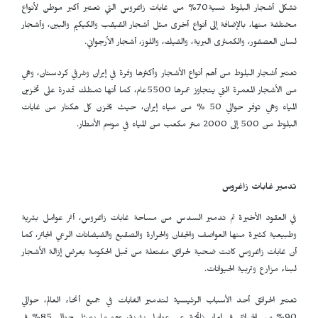
تشكل أشجار البلوط نسية70% من غابات زاغروس التي تعتبر أكبر موطن لأنواع
مختلفة منها، بالإضافة إلى أنواع أخرى مثل أشجار القيقب والكيكيم والبين، وأشجار
لسان العصفور، والكمثرى البرية، والفيك، واللوز، أشجار الأرجواني.
تعتبر أشجار البلوط من أهم أنواع الأشجار وأكثرها وفرة في إيران وشرقي كردستان، وهي
من الأشجار المعمرة التي يتجاوز عمرها 5500عام، كما أنها تمتلك قدرة على تخزين
المياه وهي توفر حوالي 50 % من مياه إيران، حيث يخزن كل هكتار من غابات
البلوط من 500 إلى 2000 متر مكعب من المياه في موسم الأمطار.
تدمير غابات زاغروس
في العقود الأخيرة تم تدمير السدس من مساحة غابات زاغروس، أثر عوامل بشرية
وطبيعية كثيرة منها العواصف والجفان والحرارة والصقيع والفيضانات الرعي الجائر، كما
أن غابات زاغروس كانت ضحية لحرائق مفتعلة من قبل الحكومة بغرض إزالة الأشجار
لبناء مزارع وتربية الحيوانات.
تعتبر الحرائق أحد الأسباب الرئيسية لتدمير الغابات في جميع أنحاء العالم، حوالي