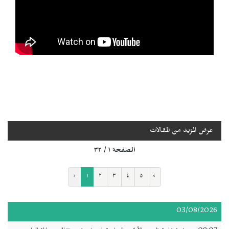
عرض المزيد من المقالات
الصفحة ١ / ٣٢
‹
١
٢
٣
٤
٥
›
03/08/2026