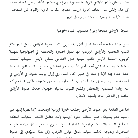
هذه المناطق بأكثر الأراضي الزراعية خصوبة ويتم إنتاج ملايين الأطنان من الغذاء هناك
كل عام، ولكن مع جفاف بحيرة أورمية نتيجة ملوحة التربة والمياه، فإن استخدام
هذه الأراضي الزراعية ستنخفض ​​بشكل كبير.
هبوط الأراضي نتيجة إفراغ منسوب المياه الجوفية
وعن جفاف بحيرة أورمية الذي أدى بدوره إلى ازدياد هبوط الأراضي بشكل كبير وتأثر
البنية التحتية والأراضي الزراعية بها تقول الخبيرة والمختصة في الجيولوجيا
سهيلا
كريمي
، "هبوط الأرض ظاهرة بيئية تعني انخفاض سطح الأرض، لهبوطها أسباب
مختلفة وعديدة، لكن أحد أهم الأسباب هو انخفاض منسوب المياه الجوفية، منذ
عدة عقود ويتم الإبلاغ عنه في جميع أنحاء العالم، وفي إيران يوجد هبوط في الأرضي في
العديد من المدن مثل يزد، أصفهان، رفسجان، وسيستان وغيرها، ولكن في العالم كله
مع زيادة التصنيع والتحضر والضخ المفرط للمياه الجوفية، حدث هبوط الأراضي
خاصة في المناطق الجافة وقليلة الأمطار.
أما عن العلاقة بين هبوط الأراضي وجفاف بحيرة أورمية أوضحت "إذا نظرنا إليها من
وجهة نظر بسيطة، فمع جفاف بحيرة أورمية وقلة هطول الأمطار ستواجه المنطقة
شحاً في المياه، والاستخدام المفرط لهذ المياه سوف يفرغ ما يعرف الآن بالمياه الجوفية
للبحيرة، ونتيجة لذلك سوف يختل توازن الأرض، وكل هذا سيؤدي إلى هبوط