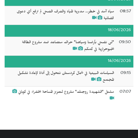
08:57
مياه آمد في خطر... مديرية المياه والصرف الصحي لم ترفع أي دعوى
قضائية
18/06/2026
09:50
"لن نضحي بأرضنا ومياهنا" حراك متصاعد ضد مشروع الطاقة
الجيوحرارية في كمكم
14/06/2026
09:15
السياسات البيئية في شمال كردستان تتحول إلى أداة لإعادة تشكيل
المجتمع
07:07
مشتل "الشهيدة روجنك" مشروع لتعزيز المساحة الخضراء في كوباني