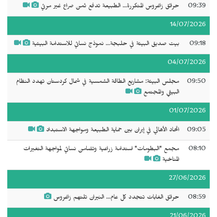
09:39
حرائق زاغروس المتكررة... الطبيعة تدفع ثمن صراع غير مرئي
14/07/2026
09:18
بيت صديق البيئة في حلبجة... نموذج نسائي للاستدامة البيئية
04/07/2026
09:50
مجلس البيئة: مشاريع الطاقة الشمسية في شمال كردستان تهدد النظام
البيئي والمجتمع
01/07/2026
09:05
اتحاد الأهالي في إيران بين حماية الطبيعة ومواجهة الاستبداد
08:10
مجمع "البطومات" استدامة زراعية وتضامن نسائي لمواجهة التغيرات
المناخية
27/06/2026
08:59
حرائق الغابات تتجدد كل عام... النيران تلتهم زاغروس
21/06/2026