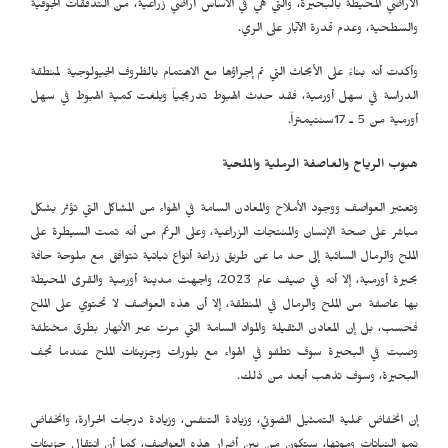
الأراضي المحيطة بالبحيرة، والتي هي في الأساس أراضي زراعية، من التدفقات الجوفية
والسطحية، وعدم قدرة الآبار على الري.
وأكدت أنه بناءً على الأبحاث التي تم إجراؤها مع الاهتمام بالظروف الجيولوجية لمنطقة
الدراسة في سهل أورمية، فقد حدث الهبوط تدريجياً وبلغت كمية الهبوط في سهل
أورمية من 5 ـ 17سنتيمتراً.
هبوب الرياح والعاصفة الرملية والملحية
وتعتبر العواصف ووجود الأملاح والمعادن السامة في الهواء من المشاكل التي تؤثر بشكل
مباشر على صحة الإنسان والمنتجات الزراعية، وعلى الرغم من أنه تمت السيطرة على
الملح والرمال السائبة إلى حد ما عن طريق زراعة أنواع نباتية تتوافق مع ملوحة حافة
بحيرة أورمية، إلا أنه في صيف عام 2023، واجهت مدينة أورمية والقرى المحيطة
بها عاصفة من الملح والرمال في المنطقة، إلا أن هذه العواصف لا تحتوي على الملح
فحسب، بل إن المعادن الثقيلة والمواد السامة التي مرت عبر الأنهار بطرق مختلفة
وصبت في البحيرة سوف تطفو في الهواء مع بلورات وجزيئات الملح عندما تجف
البحيرة، وسوف تذهب أبعد من ذلك.
إن انخفاض عملية التمثيل الضوئي، وزيادة التنفس، وزيادة درجات الحرارة، وانخفاض
نمو النباتات وموتها، ستكون من بين أضرار هذه العواصف، كما أن انتقال جزيئات