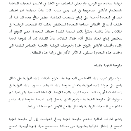
الزراعة ستزداد مع الزمن، قام بعض الباحثين، مع الأخذ في الاعتبار التغيرات المناخية
واستخدام الأراضي وتدهورها في إطار زمني مدته 30 عاماً، بدراسة آثار الجفاف
التدريجي لبحيرة أورمية على إنتاج المنتجات الغذائية، وتظهر نتائج هذه الدراسة أن
الجفاف أدت إلى انخفاض مساحة البحيرة لينخفض بذلك آثار المنتجات الزراعية في
الثلاثين عاماً الماضية، ونظراً للآثار البيئية الضارة وجفاف البحيرة، فمن المتوقع أن
ينخفض ​​إنتاج الغذاء بشكل أكبر خلال الثلاثين عاماً المقبلة، كما أن لملوحة التربة
والمياه وتخسف الأراضي والرياح الحارة والعواصف الرملية والملحية والعناصر الثقيلة التي
دخلت هذه البحيرة سيكون لها الأثر الأكبر على زراعة هذه المنطقة.
ملوحة التربة والمياه
سوف يؤثر تسرب المياه المالحة من البحيرة واستخراج طبقات المياه الجوفية على نطاق
واسع على جودة المياه الجوفية، وتغطي ملوحة المياه تدريجياً منسوب المياه الجوفية في
المنطقة، كما أن إمدادات مياه الشرب والمياه اللازمة للأنشطة الصناعية والزراعية غير
متوفرة، لأن ملوحة التربة والصوديوم الذي يدخل إليها نتيجة ملوحة المياه يدمر
الكثير من المنتجات الزراعية والحدائق ويجعل الأرض غير صالحة للزراعة.
وتشير الخرائط الحالية لتقدم ملوحة التربة ونتائج الدراسات إلى أن ملوحة التربة
تتوسع في المناطق الشرقية والجنوبية من منطقة مستجمع مياه بحيرة أورمية، تتمتع