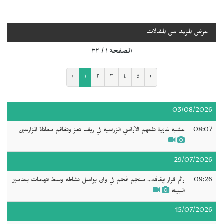
عرض المزيد من المقالات
الصفحة ١ / ٣٢
‹
١
٢
٣
٤
٥
›
03/08/2026
08:07
عشبة غازية تلتهم الأراضي الزراعية في ريف تعز وتفاقم معاناة المزارعين
29/07/2026
09:26
رغم قرار إيقافه... منجم فحم في وان يواصل نشاطه وسط اتهامات بتدمير
البيئة
15/07/2026