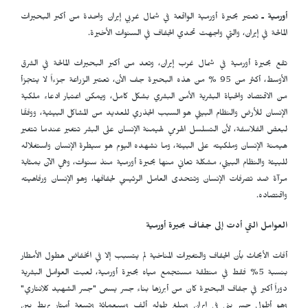
أورمية ـ
تعتبر بحيرة أورمية الواقعة في شمال غربي إيران واحدة من أكبر البحيرات
المالحة في إيران، والتي واجهت تحدي الجفاف في السنوات الأخيرة.
تقع بحيرة أورمية في شمال غرب إيران، وتعد من أكبر البحيرات المالحة في الشرق
الأوسط، أكثر من 95 % من هذه البحيرة جف الأن، تعتبر الزراعة جزءاً لا يتجزأ
من الاقتصاد والحياة البشرية الأمن البشري بشكل كامل، ويمكن اعتبار ادعاء ملكية
الإنسان للأرض والنظام البيئي هو السبب الجذري للعديد من المشاكل البيئية، ووفقًا
لبعض الفلاسفة، لأن التسلسل الهرمي لهيمنة الإنسان على البشر تتغير عندما تتغير
هيمنة الإنسان وملكيته على البيئة، وما نشهده اليوم هو سيطرة الإنسان واستغلاله
للبيئة والنظام البيئي، مشكلة تعاني منها بحيرة أورمية منذ سنوات، وهي الآن بمثابة
مرآة ضد تصرفات الإنسان وتتحدى العامل الرئيسي لجفافها، وهو الإنسان ورفاهيته
واقتصاده.
العوامل التي أدت إلى جفاف بحيرة أورمية
أفات الأبحاث بأن الجفاف والتغيرات المناخية لم يتسبب إلا في انخفاض هطول الأمطار
بنسبة 5% فقط في منطقة مستجمع مياه بحيرة أورمية، لعبت العوامل البشرية
دوراً أكبر في جفاف البحيرة كان من أبرزها بناء جسر يسمى "جسر الشهيد كلانتاري"
وهو أطول جسر بني في إيران ويبلغ طوله ألف وسبعمائة وتسعة أمتار يربط بين