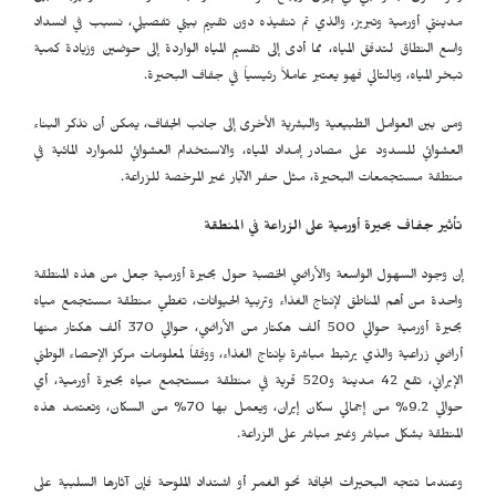
مدينتي أورمية وتبريز، والذي تم تنفيذه دون تقييم بيئي تفصيلي، نسبب في انسداد
واسع النطاق لتدفق المياه، مما أدى إلى تقسيم المياه الواردة إلى حوضين وزيادة كمية
تبخر المياه، وبالتالي فهو يعتبر عاملاً رئيسياً في جفاف البحيرة.
ومن بين العوامل الطبيعية والبشرية الأخرى إلى جانب الجفاف، يمكن أن نذكر البناء
العشوائي للسدود على مصادر إمداد المياه، والاستخدام العشوائي للموارد المائية في
منطقة مستجمعات البحيرة، مثل حفر الآبار غير المرخصة للزراعة.
تأثير جفاف بحيرة أورمية على الزراعة في المنطقة
إن وجود السهول الواسعة والأراضي الخصبة حول بحيرة أورمية جعل من هذه المنطقة
واحدة من أهم المناطق لإنتاج الغذاء وتربية الحيوانات، تغطي منطقة مستجمع مياه
بحيرة أورمية حوالي 500 ألف هكتار من الأراضي، حوالي 370 ألف هكتار منها
أراضي زراعية والذي يرتبط مباشرة بإنتاج الغذاء، ووفقاً لمعلومات مركز الإحصاء الوطني
الإيراني، تقع 42 مدينة و520 قرية في منطقة مستجمع مياه بحيرة أورمية، أي
حوالي 9.2% من إجمالي سكان إيران، ويعمل بها 70% من السكان، وتعتمد هذه
المنطقة بشكل مباشر وغير مباشر على الزراعة.
وعندما تتجه البحيرات الجافة نحو الغمر أو اشتداد الملوحة فإن آثارها السلبية على