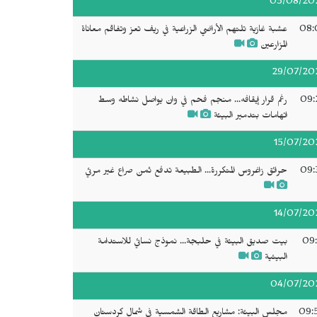
03/08/20
08:
عشبة غازية تلتهم الأراضي الزراعية في ريف تعز وتفاقم معاناة
المزارعين
29/07/20
09:
رغم قرار إيقافه... منجم فحم في وان يواصل نشاطه وسط
اتهامات بتدمير البيئة
15/07/20
09:
حرائق زاغروس المتكررة... الطبيعة تدفع ثمن صراع غير مرئي
14/07/20
09:
بيت صديق البيئة في حلبجة... نموذج نسائي للاستدامة
البيئية
04/07/20
09:
مجلس البيئة: مشاريع الطاقة الشمسية في شمال كردستان