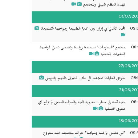
تهدد النظام البيئي والمجتمع
01/07/20
09:
اتحاد الأهالي في إيران بين حماية الطبيعة ومواجهة الاستبداد
08:
مجمع "البطومات" استدامة زراعية وتضامن نسائي لمواجهة
التغيرات المناخية
27/06/20
08:
حرائق الغابات تتجدد كل عام... النيران تلتهم زاغروس
21/06/20
08:
مياه آمد في خطر... مديرية المياه والصرف الصحي لم ترفع أي
دعوى قضائية
18/06/20
09:
"لن نضحي بأرضنا ومياهنا" حراك متصاعد ضد مشروع