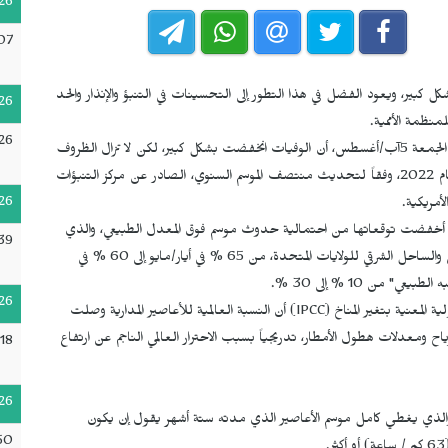
26
07
 كبير، ويعود الفضل في هذا التطور إلى التحسينات في التنبؤ والإنذار والحد
26
منظمة الأممية.
26
أكدت المنظمة العالمية للأرصاد الجوية، من خلال بيان صدر يوم الجمعة 5آب/أغسطس، أن الوفيات انخفضت بشكل كبير، لكن لا تزال الظروف
تشير إلى موسم أعاصير "أعلى من المعتاد" في المحيط الأطلسي في عام 2022، وفقاً لتحديث منتصف الموسم السنوي، الصادر عن مركز التنبؤات
26
أمريكية.
جوي أخفضت توقعاتها من احتمالية حدوث موسم فوق المعدل الطبيعي، والذي
39
يمكن أن ينذر بمزيد من العواصف المدمرة لمنطقة البحر الكاريبي والساحل الشرقي للولايات المتحدة، من 65 % في أيار/مايو إلى 60 % في
من 10 % إلى 30 %.
26
 المعنية بتغير المناخ (
IPCC
) أن النسبة العالمية للأعاصير المدارية وصلت
 الفئة 4 أو 5، إلى جانب ذروة الرياح ومعدلات هطول الأمطار، تدريجياً بسبب الاحترار العالمي الناجم عن ارتفاع
18
26
 والذي يغطي كامل موسم الأعاصير الذي مدته ستة أشهر يقول إن يكون
50