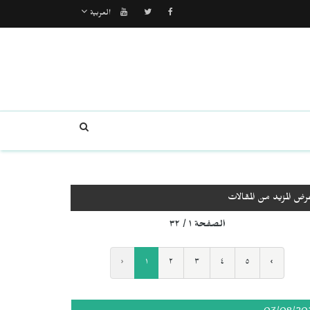
العربية
رض المزيد من المقالات
الصفحة ١ / ٣٢
‹
١
٢
٣
٤
٥
›