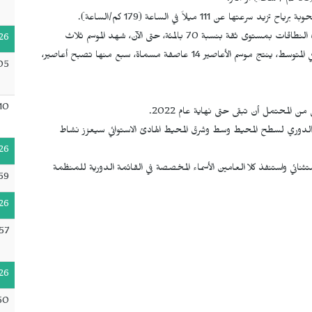
11 ميلاً في الساعة (179 كم/الساعة).
وقد توقعت الإدارة الوطنية لدراسة المحيطات والغلاف الجوي هذه النطاقات بمستوى ثقة بنسبة 70 بالمئة، حتى الآن، شهد الموسم ثلاث
26
عواصف مسماة، لكن حوض المحيط الأطلسي لم يشهد أعاصير، وفي المتوسط​، ينتج موسم الأعاصير 14 عاصفة مسماة، سبع منها تصبح أعاصير،
05
10
من المحتمل أن تبقى حتى نهاية عام 2022.
ريد الدوري لسطح المحيط وسط وشرق المحيط الهادئ الاستوائي سيعزز نشاط
26
ر في عامي 2020 و2021 نشطة بشكل استثنائي واستنفذ كلا العامين الأسماء المخصصة في القائمة الدورية للمنظمة
59
26
57
26
50