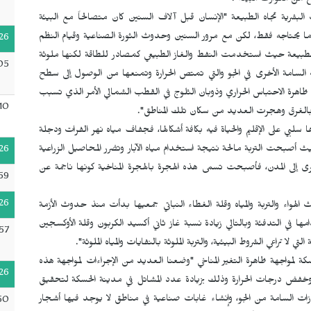
البشرية تجاه الطبيعة "الإنسان قبل آلاف السنين كان متصالحاً مع البيئة
 ما يحتاجه فقط، لكن مع مرور السنين وحدوث الثورة الصناعية وقيام النظم
26
د الطبيعة حيث استخدمت النفط والغاز الطبيعي كمصادر للطاقة لكنها ملوثة
05
ات السامة الأخرى في الجو والتي تمتص الحرارة وتمنعها من الوصول إلى سطح
ظاهرة الاحتباس الحراري وذوبان الثلوج في القطب الشمالي الأمر الذي تسبب
10
ن بالغرق وهجرت العديد من سكان تلك المناطق".
ا سلبي على الإقليم والحياة فيه بكافة أشكالها، فجفاف مياه نهر الفرات ودجلة
حيث أصبحت التربة مالحة نتيجة استخدام مياه الآبار وتضرر المحاصيل الزراعية
26
قرى إلى المدن، فأصبحت تسمى هذه الهجرة بالهجرة المناخية كونها ناجمة عن
59
26
الهواء والتربة والمياه وقلة الغطاء النباتي جمعيها بدأت منذ حدوث الأزمة
 في التدفئة وبالتالي زيادة نسبة غاز ثاني أكسيد الكربون وقلة الأوكسجين
57
ي لا تراعي الشروط البيئية، والتربة الملوثة بالنفايات والمياه الملوثة".
سكة لمواجهة ظاهرة التغير المناخي "وضعنا العديد من الإجراءات لمواجهة هذه
26
جو وخفض درجات الحرارة وذلك بزيادة عدد المشاتل في مدينة الحسكة لتحقيق
ازات السامة من الجو، وإنشاء غابات صناعية في مناطق لا يوجد فيها أشجار
50