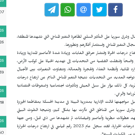
26
07
26
ل وشرق سوريا على التأثير السلبي لظاهرة التغير المناخي التي تشهدها المنطقة،
26
ال التغير المناخي واستثمار أفكارهم وتطويرها.
فاع درجات الحراة وانتشار حرائق الغابات وزيادة شدة الأعاصير المدارية وزيادة
26
واضحاً وانتقلت القضية من التحديات إلى تهديد الحياة على كوكب الأرض،
رد المائية، وأنظمة الغذاء والهجرة والعمالة، وتتفاوت التغيرات بين الأجيال
39
ي تواجه العديد من التحديات نتيجة التغير المناخي الناجم عن ارتفاع درجات
واسم المطرية، كل ذلك يؤثر على سبل العيش وتأثيرات اجتماعية وضغوطات اقتصادية
26
راعة والرعي.
ل مواجهتها قالت الإدارية بمديرية البيئة في مدينة الحسكة بمقاطعة الجزيرة
18
شرق سوريا من المناطق التي تأثرت بها بشكل كبير، ونتيجة التلوث البيئي
شهد هطولات مطرية وأعاصير وفيضانات لم تشهدها من ذي قبل، ومن جهة
26
أخرى تحولت مناطق رطبة وغابات إلى صحراء إثر ارتفاع كبير في درجات الحرارة، فقد سجل عام 2023 رقم قياسي في ارتفاع درجات الحرارة
50