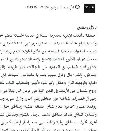
البيئة
الأربعاء, 5 يونيو 2024, 08:09
دلال رمضان
الحسكة ـ
أكدت الإدارية بمديرية البيئة في مدينة الحسكة بإقليم شما
وأهمية إتباع خطط التنمية المستدامة وتعزيز دور الفئة الشابة في مج
تسبب التغيرات المناخية العديد من الآثار الكارثية، فمع زيادة ارت
معدل ذوبان الثلوج القطبية واتساع رقعة التصحر أصبح التغير 
وتظهر آثاره السلبية في العديد من المجالات منها الزراعة والموا
والمناطق، وإقليم شمال وشرق سوريا وسوريا عامةً من البيئات الت
الحرارة والإجهاد المائي واحتكار تركيا لمياه الأنهار، واضطراب الم
ونزوح للسكان من الأرياف إلى المدن بحثاً عن فرص عمل بدلاً من الز
وعن أثر التغيرات المناخية على مناطق إقليم شمال وشرق سوريا وسب
روفند عبدو
"ظاهرة تغير المناخ مشكلة عالمية ومناطق شمال و
والشذوذ المناخي هناك مناطق تشهد ذوبان للثلوج ومناطق ت