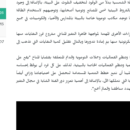
طاقة الشمسية بدلاً من الوقود لتخفيف التلوث على البيئة، بالإضافة إلى وجود
بالشروط البيئية ضمن المصانع وتوعية أصحابها، وتوجيههم لاستخدام الطاقة
26
 توجد مكاتب توعوية خاصة بالبيئة بالمدارس والأحياء والكومينات في جميع
15
اءات الأخرى المهمة لمواجهة ظاهرة التغير المناخي مشروع فرز النفايات منها
رتونية منها يتم إعادة تدويرها وبالتالي تقليل كمية النفايات التي تذهب إلى
07
نظيم الفعاليات وحملات التوعوية والدعم المتعلقة بقضايا المناخ "يقع على
عية وتنظيم الفعاليات الخاصة بالبيئية، لذلك على كل فرد أن يوقظ إحساسه
لينا أن نتبع خطط التنمية المستدامة لنحصل على احتياجاتنا ونراعي أيضاً
التي نملكها الآن، بالإضافة إلى أهمية تعزيز دور الفئة الشابة في مجال التغير
هدد مناطقنا والعالم أجمع".