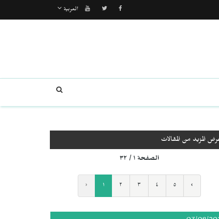
العربية
رض المزيد من المقالات
الصفحة ١ / ٣٢
‹
١
٢
٣
٤
٥
›