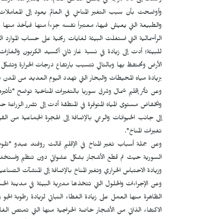
وصلت إلى 60 درجة في بعض مناطق العالم، لذا يعتبر هذا الارتفاع من الكوارث البيئة".
وأوضحت بأن سبب التغير المناخي في العالم يعود إلى المعاملات 
والطبيعة التي يعيش فيها، معتبراً نفسه جزءاً منها فيأخذ منها
الرأسمالية التي استغلت البيئة لغايات ربحية على حساب الموار
للبيئة؛ أدت إلى زيادة في نسبة غاز ثاني أكسيد الكربون والغاز
الأرض وتحتفظ بها وبالتالي تتسبب بارتفاع درجات الحرارة وتشكل 
بزيادة مياه المحيطات والبحار التي تهدد اليوم العديد من المد
وعن تأثر إقليم شمال وشرق سوريا بالتغيرات المناخية توضح "تأثيره
وانخفاض مستوى المياه المتوفرة في المنطقة أدت إلى تضرر الزراعة 
إلى جانب الحيوانات والرعي بالإضافة إلى الهجرة الجماعية من ال
تغيرات المناخ".
وعن جملة أسباب تغير المناخ في الإقليم قالت روفند عبدو "تلوث 
السورية حيث تم قطع الأشجار بشكل عشوائي دون تنظيم واستخدامها
وزيادة الاحتباس الحراري وتغير المناخ بالإضافة إلى المنشآت الصناعية الت
وعن الإجراءات والحلول التي تتخذها مديرية البيئة في مدينة الح
الظاهرة منها العمل على زيادة الغطاء النباتي لزيادة رطوبة ال
الاكتفاء الذاتي من الأشجار خاصة الحراجية منها التي تمتص الغ