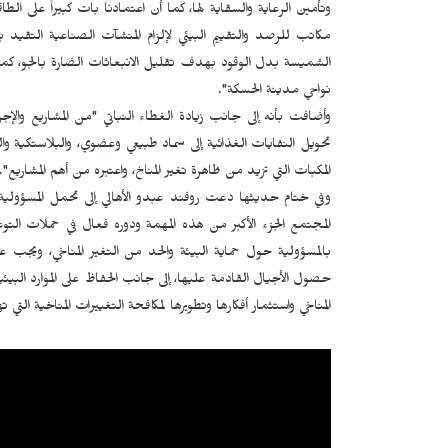
وتأمين الرعاية والسقاية لها، كما أن اعتمادنا بات كبيراً على ال
مكاتب للرصد والتقييم البيئي لإلزام المنشآت الصناعية التقيد 
الشميسة بدل الوقود بهدف تقليل الانبعاثات الضارة بالجو، كما
نواحي مدينة الحسكة".
وأضافت بأنه إلى جانب زيادة الغطاء النباتي "من المشاريع والإجر
تحويل النفايات الغذائية إلى سماد طبيعي وعضوي، والبلاستكية والك
المكبات التي تزيد من ظاهرة تغير المناخ، واعتبره من أهم المشاريع".
وفي ختام حديثها دعت روفند عبدو الأهالي إلى تحمل المسؤولية وت
المجتمع الجزء الأكبر من هذه المهمة ودوره فعال في حملات التو
بالمسؤولية حول حماية البيئة والحد من التغير المناخي، ويجب ع
حصول الأجيال القادمة عليها، إلى جانب الحفاظ على الموارد البيئية 
المناخي واستثمار أفكارها وتطويرها لمكافحة التغييرات المناخية التي ت