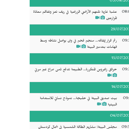
03/08/20
08:
عشبة غازية تلتهم الأراضي الزراعية في ريف تعز وتفاقم معاناة
المزارعين
29/07/20
09:
رغم قرار إيقافه... منجم فحم في وان يواصل نشاطه وسط
اتهامات بتدمير البيئة
15/07/20
09:
حرائق زاغروس المتكررة... الطبيعة تدفع ثمن صراع غير مرئي
14/07/20
09:
بيت صديق البيئة في حلبجة... نموذج نسائي للاستدامة
البيئية
04/07/20
09:
مجلس البيئة: مشاريع الطاقة الشمسية في شمال كردستان