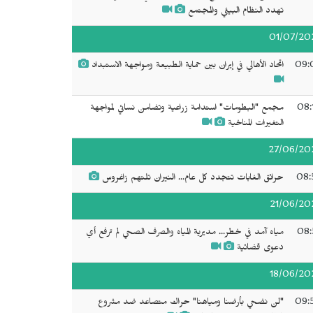
تهدد النظام البيئي والمجتمع
01/07/20
09:
اتحاد الأهالي في إيران بين حماية الطبيعة ومواجهة الاستبداد
08:
مجمع "البطومات" استدامة زراعية وتضامن نسائي لمواجهة
التغيرات المناخية
27/06/20
08:
حرائق الغابات تتجدد كل عام... النيران تلتهم زاغروس
21/06/20
08:
مياه آمد في خطر... مديرية المياه والصرف الصحي لم ترفع أي
دعوى قضائية
18/06/20
09:
"لن نضحي بأرضنا ومياهنا" حراك متصاعد ضد مشروع