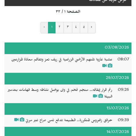
عرض المزيد من المقالات
الصفحة ١ / ٣٢
‹
١
٢
٣
٤
٥
›
03/08/2026
08:07
عشبة غازية تلتهم الأراضي الزراعية في ريف تعز وتفاقم معاناة المزارعين
29/07/2026
09:26
رغم قرار إيقافه... منجم فحم في وان يواصل نشاطه وسط اتهامات بتدمير
البيئة
15/07/2026
09:39
حرائق زاغروس المتكررة... الطبيعة تدفع ثمن صراع غير مرئي
14/07/2026