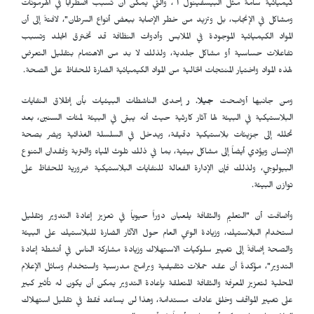
كيميائية سامة مثل البيسفينول أ ، والتي يمكن أن تسبب اضطراباً في الهرمونات
ومشاكل في الإنجاب، بل وتزيد من خطر الإصابة ببعض أنواع السرطان"، لافتةً إلى أن
المواد الكيميائية الموجودة في الملابس وأدوات النظافة قد تخترق الجلد وتسبب
تفاعلات حساسية أو مشاكل جلدية، ولذلك لا بد من الاهتمام بتقليل التعرض
لهذه المواد واختيار المنتجات الخالية من المواد الكيميائية الضارة للحفاظ على الصحة.
ومن جانبها أوضحت
جیلا. ر
إحدى
الناشطات البيئيات بأن إطلاق النفايات
البلاستيكية في البيئة لها آثار كارثية حيث أنه يبقى في البيئة لمئات السنين، بعد
تحلله إلى جزيئات بلاستيكية دقيقة، ويدخل في السلسلة الغذائية ويضر بصحة
الإنسان ويؤدي أيضاً إلى مشاكل بيئية، بما في ذلك تلوث المياه والتربة وفقدان التنوع
البيولوجي، ولذلك فإن الإدارة الفعالة للنفايات البلاستيكية ضرورية للحفاظ على
توازن البيئة.
وأضافت أن
"التعليم والثقافة يلعبان دوراً حيوياً في تعزيز إعادة التدوير وتقليل
استخدام البلاستيك، وزيادة الوعي العام حول الآثار الضارة للبلاستيك على البيئة
والصحة إضافةً إلى تغيير سلوكيات الاستهلاك وزيادة مشاركة الناس في أنشطة إعادة
التدوير"، مؤكدةً أن عقد حملات تثقيفية وبرامج مدرسية واستخدام وسائل الإعلام
المحلية لتعزيز المعرفة والثقافة المتعلقة بإعادة التدوير يمكن أن يكون له تأثير كبير
على تغيير المواقف وخلق عادات مستدامة، وهذا لن يساعد فقط في تقليل استهلاك