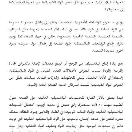
العبوات البلاستيكية، حيث يتم نقل بعض المواد الكيميائية من العبوة البلاستيكية
إلى محتوياتها.
يؤدي استخراج المواد الخام الأحفورية للبلاستيك ونقلها إلى إطلاق مجموعة متنوعة
من المواد السامة في الهواء والماء، بما في ذلك الآثار الصحية المعروفة مثل السرطان،
والسمية العصبية، والسمية الإنجابية والتنموية، وخلل في جهاز المناعة، كما يؤدي
تكرار وإنتاج الراتنجات البلاستيكية والمواد المضافة إلى إطلاق مواد مسرطنة ومواد
أخرى شديدة السمية.
ومع زيادة إنتاج البلاستيك، من المرجح أن ترتفع معدلات الإصابة بالأمراض الحادة
والمزمنة والوفاة بسبب التعرض لاختلالات الغدد الصماء في المواد البلاستيكية،
واستناداً إلى الأدلة العلمية، ينبغي للحكومات والشركات اعتماد سياسات تقلل من
التعرض المواد الكيميائية المسببة للسرطان لحماية الصحة العامة والبيئة.
فيما يتعلق بالآثار الضارة للجسيمات البلاستيكية الدقيقة على الصحة تقول
الطبيبة
مهسا . م
(اسم مستعار)، والتي تعيش في مدينة أورمية، "تتشكل الجسيمات
البلاستيكية الدقيقة والمواد السامة الموجودة في الطعام والملابس ومواد النظافة مشكلة
مثيرة للقلق على صحة الإنسان، باحتوئها على المواد البلاستيكية الدقيقة التي توجد
غالباً في المنتجات اليومية مثل زجاجات المياه وتغليف المواد الغذائية، وعلى مواد