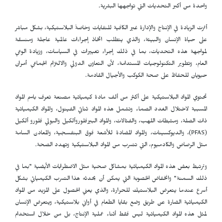
واحدة من أكبر التحديات التي تواجهها البشرية.
أثرت الزيادة في الإنتاج والإدارة غير الكافية للنفايات وخاصةً البلاستيكية، بشكل مباشر
على حياة الإنسان والبيئة، والذي يتطلب اتخاذ إجراءات عالمية عاجلة ومنسقة
لمواجهة هذه التحديات، بما في ذلك إجراء تغييرات في السياسات، وزيادة الوعي
العام، وتطوير التكنولوجيات المستدامة، لأن التعاون الدولي والالتزام الجماعي أمران
حيويان للحفاظ على صحة الكوكب والأجيال القادمة.
تحتوي المواد البلاستيكية على أكثر من ألف مادة كيميائية مصنعة تعرف باسم المواد
المسببة لاختلال الغدد الصماء وتشمل هذه المواد ثنائي الفينول، والمواد الكيميائية
ذات الصلة، ومثبطات اللهب، والفثالات، والمواد البيرفلوروألكيل والبولي فلورو ألكيل
(
PFAS
)، والديوكسينات، والمواد المضادة للأشعة فوق البنفسجية، والمعادن السامة
مثل الرصاص والكادميوم، التي تتسرب من المواد البلاستيكية وتهدد الصحة.
وترتبط بعض هذه المواد الكيميائية بمشاكل صحية مثل الاضطرابات الأيضية "بما في
ذلك السمنة" وانخفاض الخصوبة التي يمكن أن يحدثه هذا التسرب الكيميائي بشكل
أسرع عندما يتعرض البلاستيك للحرارة، والذي يعني الحصول على المزيد من المواد
الكيميائية الضارة عن طريق وضع بقايا الطعام في أواني بلاستيكية، ويتعرض الإنسان
لمثل هذه المواد الكيميائية ليس فقط أثناء عملية الإنتاج، بل من خلال استخدام