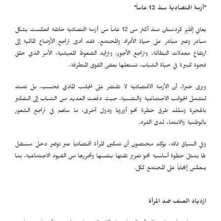
"أزمة اقتصادية منذ 12 عاماً"
يعاني إقليم كردستان منذ أكثر من 12 عاماً من أزمة اقتصادية خانقة انعكست بشكل
مباشر وغير مباشر على حياة الأفراد والمجتمع، فقد أدى تراجع الأوضاع المالية إلى
ارتفاع معدلات البطالة، وتراجع الأجور، وتزايد الضغوط المعيشية، الأمر الذي خلق
فجوة كبيرة في حياة الشباب، تستغلها بعض القوى المتطرفة.
ويرى خبراء أن الأزمة الاقتصادية لا تقتصر على الجانب المادي فحسب، بل تمتد
لتشمل الجوانب الاجتماعية والنفسية، حيث دفعت العديد من الشباب إلى التفكير
بالهجرة وسلك طرق خطرة نحو أوروبا ودول أخرى، ما ساهم في تراجع الشعور
بالوطنية والانتماء لدى الفرد.
وفي السياق ذاته، يؤكد مختصون أن تمكين المرأة اقتصادياً عبر توفير دخل مستقل
لها يمثل خطوة أساسية نحو تعزيز ثقتها بنفسها وتحررها من القيود الاجتماعية، بما
ينعكس إيجاباً على المجتمع ككل.
ازدياد العنف ضد المرأة