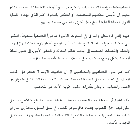
السليمانية ـ
يواجه آلاف الشباب المتخرجين سنوياً أزمة بطالة خانقة، دفعت الكثير
منهم إلى تأجيل خططهم المستقبلية أو التفكير بالهجرة، الأمر الذي يهدد بخسارة
القوى العاملة الشابة لصالح دول أخرى بدلًا من خدمة وطنهم.
شهد إقليم كردستان والعراق في السنوات الأخيرة تدهوراً اقتصادياً ملحوظاً، انعكس
على مختلف جوانب الحياة اليومية، فقد أدى ارتفاع أسعار المواد الغذائية والإيجارات
والتعليم والخدمات الصحية، إلى جانب تفاقم البطالة وانخفاض الأجور، إلى تغيير أنماط
المعيشة بشكل واسع، ما تسبب في مشكلات نفسية واجتماعية متزايدة
كما أشار خبراء اقتصاديون واجتماعيون إلى أن تداعيات الأزمة لا تقتصر على الجانب
المادي، بل تمتد لتشمل الصحة النفسية، حيث ارتفعت معدلات القلق والتوتر بين
النساء والشباب، ما ينذر بتأثيرات سلبية طويلة الأمد على المجتمع.
وأكد الخبراء أن معالجة هذه التحديات تتطلب خططًا اقتصادية طويلة الأجل، تشمل
خلق فرص عمل للشباب وتقديم دعم مباشر للنساء في سوق العمل، محذرين من أن
غياب هذه الإجراءات سيضاعف الضغوط الاقتصادية والاجتماعية، ويهدد مستقبل
المجتمع بأكمله.