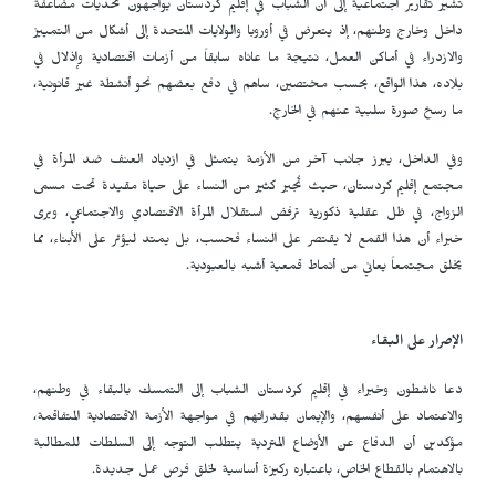
تشير تقارير اجتماعية إلى أن الشباب في إقليم كردستان يواجهون تحديات مضاعفة
داخل وخارج وطنهم، إذ يتعرض في أوروبا والولايات المتحدة إلى أشكال من التمييز
والازدراء في أماكن العمل، نتيجة ما عاناه سابقاً من أزمات اقتصادية وإذلال في
بلاده، هذا الواقع، بحسب مختصين، ساهم في دفع بعضهم نحو أنشطة غير قانونية،
ما رسخ صورة سلبية عنهم في الخارج.
وفي الداخل، يبرز جانب آخر من الأزمة يتمثل في ازدياد العنف ضد المرأة في
مجتمع إقليم كردستان، حيث تُجبر كثير من النساء على حياة مقيدة تحت مسمى
الزواج، في ظل عقلية ذكورية ترفض استقلال المرأة الاقتصادي والاجتماعي، ويرى
خبراء أن هذا القمع لا يقتصر على النساء فحسب، بل يمتد ليؤثر على الأبناء، مما
يخلق مجتمعاً يعاني من أنماط قمعية أشبه بالعبودية.
الإصرار على البقاء
دعا ناشطون وخبراء في إقليم كردستان الشباب إلى التمسك بالبقاء في وطنهم،
والاعتماد على أنفسهم، والإيمان بقدراتهم في مواجهة الأزمة الاقتصادية المتفاقمة،
مؤكدين أن الدفاع عن الأوضاع المتردية يتطلب التوجه إلى السلطات للمطالبة
بالاهتمام بالقطاع الخاص، باعتباره ركيزة أساسية لخلق فرص عمل جديدة.