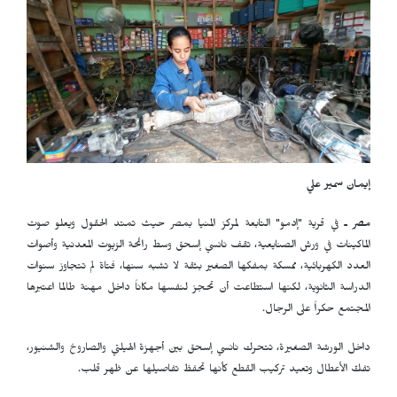
إيمان سمير علي
مصر ـ
في قرية "إدمو" التابعة لمركز المنيا بمصر حيث تمتد الحقول ويعلو صوت
الماكينات في ورش الصنايعية، تقف نانسي إسحق وسط رائحة الزيوت المعدنية وأصوات
العدد الكهربائية، ممسكة بمفكها الصغير بثقة لا تشبه سنها، فتاة لم تتجاوز سنوات
الدراسة الثانوية، لكنها استطاعت أن تحجز لنفسها مكاناً داخل مهنة طالما اعتبرها
المجتمع حكراً على الرجال.
داخل الورشة الصغيرة، تتحرك نانسي إسحق بين أجهزة الهيلتي والصاروخ والشنيور،
تفكّ الأعطال وتعيد تركيب القطع كأنها تحفظ تفاصيلها عن ظهر قلب.