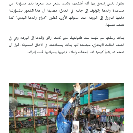
وتقول نانسي إسحق إنها أكبر أشقائها، وكانت تشعر منذ صغرها بأنها مسؤولة عن
مساعدة والدها والوقوف إلى جانبه في العمل، مضيفة أن هذا الشعور بالمسؤولية
دفعها للنزول إلى الورشة منذ سنواتها الأولى، لتكون "ذراع والدها اليمين" كما
تصف نفسها.
بدأت رحلتها مع المهنة منذ طفولتها، حين كانت ترافق والدها إلى الورشة وهي في
الصف الثالث الابتدائي، موضحة أنها بدأت بمساعدته في الأعمال البسيطة، قبل أن
تتعلم تدريجياً كيفية فك المعدات وإعادة تركيبها وصيانتها تحت إشرافه.