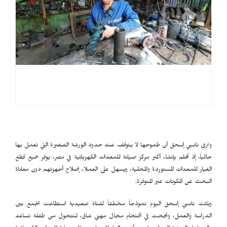
وترى نانسي إسحق أن طموحها لا يتوقف عند حدود الورشة الصغيرة التي تعمل بها
حالياً، إذ تحلم بإنشاء أكبر مركز صيانة للمعدات الكهربائية في مصر، يوفر جميع قطع
الغيار للمعدات المستوردة والمحلية، ويسهل على العملاء إصلاح أجهزتهم دون معاناة
البحث عن المكونات غير المتوفرة.
وباتت نانسي إسحق اليوم نموذجاً مختلفاً لفتاة صعيدية استطاعت الجمع بين
الدراسة والعمل، ونجحت في اقتحام مجال مهني شاق، لتتحول من طفلة تساعد