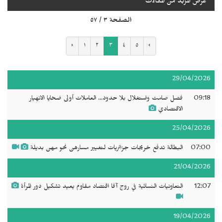
عرض المزيد من المقالات
الصفحة ٣ / ٥٧
‹
١
٢
٣
٤
٥
›
29/04/2026
09:18
فصل صامت واستغلال بلا حدود... العاملات أولى ضحايا الانهيار
الاقتصادي
25/04/2026
07:00
البطالة تدفع خريجات جزائريات لتغيير مسارهن نحو مهن بديلة
21/04/2026
12:07
التعاونيات النسائية في روج آفا اقتصاد مقاوم يعيد تشكيل دور المرأة
19/04/2026