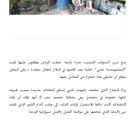
ومع مرور السنوات، اكتسبت خبرة واسعة جعلت الزبائن يطلقون عليها لقب
"البشمهندسة نانسي"، خاصة بعد نجاحها في إصلاح أعطال معقدة لم يكن البعض
يتوقع أن تتمكن فتاة صغيرة من التعامل معها.
ورغم النجاح الذي حققته، واجهت نانسي إسحق انتقادات عديدة بسبب طبيعة
عملها، خصوصاً في مجتمع ريفي محافظ بصعيد مصر، إلا أنها تؤكد أن تلك
الانتقادات كانت دافعاً للاستمرار وإثبات الذات، إلى جانب الدعم الكبير الذي تلقته
من والدها، الذي شجعها على مواصلة العمل وتحمل مسؤولية الورشة.