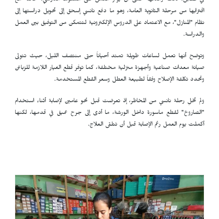
في المقابل، كانت والدتها تخشى أن يؤثر العمل على مستواها الدراسي، خاصة مع
اقترابها من مرحلة الثانوية العامة، وهو ما دفع نانسي إسحق إلى تحويل دراستها إلى
نظام "المنازل"، مع الاعتماد على الدروس الإلكترونية لتتمكن من التوفيق بين العمل
والدراسة.
وتوضح أنها تعمل لساعات طويلة تمتد أحياناً حتى منتصف الليل، حيث تتولى
صيانة معدات صناعية وأجهزة منزلية مختلفة، كما توفر قطع الغيار اللازمة للزبائن
وتحدد تكلفة الإصلاح وفقاً لطبيعة العطل وسعر القطع المستخدمة.
ولم تخلِ رحلة نانسي من المخاطر، إذ تعرضت قبل نحو عامين لإصابة أثناء استخدام
"الصاروخ" لقطع ماسورة داخل الورشة، ما أدى إلى جرح عميق في قدمها، لكنها
أكملت يوم العمل رغم الإصابة قبل أن تتلقى العلاج.