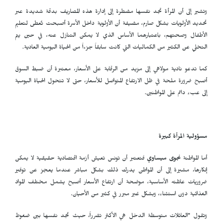
وتشير إلى أن المرأة تجد نفسها مضطرة إلى إدارة هذه المصاريف بدقة شديدة عبر
تحديد الأولويات بشكل صارم، مضيفة أن الأولوية داخل الأسرة أصبحت تُعطى لتعليم
الأطفال وصحتهم، باعتبارهما الأساس الذي لا يمكن التنازل عنه، في حين يتم
التخلي عن الكثير من الكماليات التي كانت سابقاً جزءاً من الحياة اليومية العادية.
كما تدعو نادية مولاهي إلى مزيد من الرقابة على الأسعار، معتبرة أن ضبط السوق
أصبح ضرورة ملحة في ظل الارتفاع المتواصل للأسعار، حتى لا تتحول الحياة اليومية
إلى عبء دائم على المواطنين.
مسؤولية المرأة كبيرة
أما المواطنة
نجوى ميساوي
فتعتبر أن تونس تعيش أزمة اقتصادية حقيقية لا يمكن
إنكارها، مشيرة إلى أن المواطن يدرك ذلك بشكل مباشر عندما يعجز عن توفير
ضروريات عائلته الأساسية، موضحة أن ارتفاع الأسعار أصبح يشمل مختلف المواد
الغذائية دون استثناء، وبشكل غير مبرر في كثير من الأحيان.
وتقول "العائلات متوسطة الدخل هي الأكثر تضرراً، حيث تجد نفسها بين ضغوط