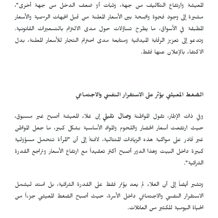
المعيشة وارتفاع التكاليف من جهة، وثبات أو ضعف الدخل من جهة أخرى"،
مشيرة إلى وجود فجوة واضحة بين الأسعار المعلنة من قبل الجهات الرسمية والأسعار
المطبقة في الأسواق، ما يطرح تساؤلات حول مدى الالتزام بالتسعيرات القانونية.
وتدعو إلى تعزيز الرقابة الميدانية ومتابعة مدى احترام التجار للأسعار المعلنة، بدل
الاكتفاء بالإعلان عنها فقط.
الضغط المعيشي يؤثر على الاستقرار النفسي والاجتماعي
وفي ذات الإطار، تقول المواطنة
وصال تليلي
إن غلاء المعيشة أصبح غير مسبوق،
حيث ارتفعت أسعار الخضار واللحوم والمواد الأساسية بشكل كبير، ما جعل المواطن
غير قادر على مواكبة هذه الزيادات المتتالية، لافتةً إلى أن "المرأة تتحمل مسؤولية
كبيرة داخل البيت وهذا الدور أصبح أكثر تعقيداً مع ارتفاع الأسعار وتراجع القدرة
الشرائية".
وتشير أيضاً إلى أن الغلاء لم يعد يؤثر فقط على القدرة الشرائية، بل امتد ليشمل
الاستقرار النفسي والاجتماعي داخل الأسرة، حيث أصبح الضغط المعيشي جزءاً من
الحياة اليومية للكثير من العائلات.