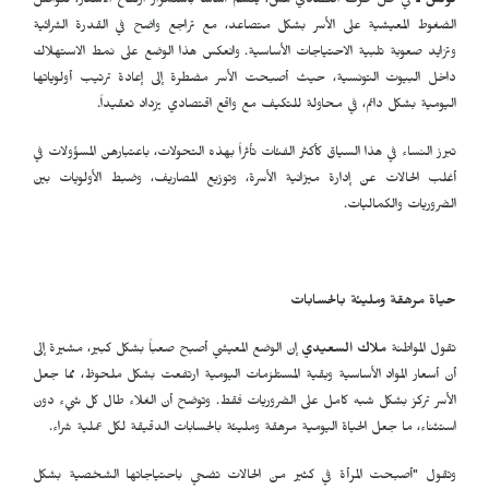
تونس ـ
في ظل ظرف اقتصادي هش، يتسم أساساً باستمرار ارتفاع الأسعار، تتواصل
الضغوط المعيشية على الأسر بشكل متصاعد، مع تراجع واضح في القدرة الشرائية
وتزايد صعوبة تلبية الاحتياجات الأساسية. وانعكس هذا الوضع على نمط الاستهلاك
داخل البيوت التونسية، حيث أصبحت الأسر مضطرة إلى إعادة ترتيب أولوياتها
اليومية بشكل دائم، في محاولة للتكيف مع واقع اقتصادي يزداد تعقيداً.
تبرز النساء في هذا السياق كأكثر الفئات تأثراً بهذه التحولات، باعتبارهن المسؤولات في
أغلب الحالات عن إدارة ميزانية الأسرة، وتوزيع المصاريف، وضبط الأولويات بين
الضروريات والكماليات.
حياة مرهقة ومليئة بالحسابات
تقول المواطنة
ملاك السعيدي
إن الوضع المعيشي أصبح صعباً بشكل كبير، مشيرة إلى
أن أسعار المواد الأساسية وبقية المستلزمات اليومية ارتفعت بشكل ملحوظ، مما جعل
الأسر تركز بشكل شبه كامل على الضروريات فقط. وتوضح أن الغلاء طال كل شيء دون
استثناء، ما جعل الحياة اليومية مرهقة ومليئة بالحسابات الدقيقة لكل عملية شراء.
وتقول "أصبحت المرأة في كثير من الحالات تضحي باحتياجاتها الشخصية بشكل