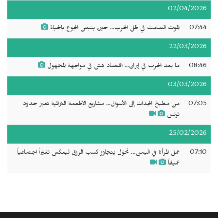
02/04/2026
07:44
الموت الصامت في ظل الحرب... حين ينبض الجوع بالحياة
22/03/2026
08:46
ما بعد الحرب في إيران... اقتصاد هش في مواجهة المجهول
03/03/2026
07:05
من مطبخ الجدات إلى الأسواق... مشاريع الأطعمة التراثية تعبر حدود
تونس
25/02/2026
07:10
عمل المرأة في اليمن… تحوّل يتجاوز كسب الرزق ليعكس تغيّراً اجتماعياً
عميقاً