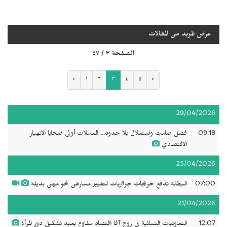
عرض المزيد من المقالات
الصفحة ٣ / ٥٧
‹
١
٢
٣
٤
٥
›
29/04/2026
09:18
فصل صامت واستغلال بلا حدود... العاملات أولى ضحايا الانهيار
الاقتصادي
25/04/2026
07:00
البطالة تدفع خريجات جزائريات لتغيير مسارهن نحو مهن بديلة
21/04/2026
12:07
التعاونيات النسائية في روج آفا اقتصاد مقاوم يعيد تشكيل دور المرأة