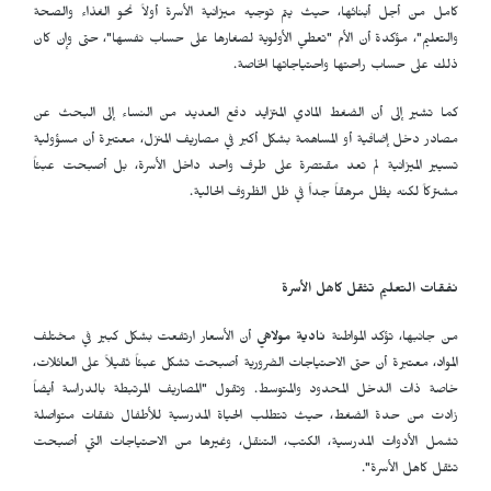
كامل من أجل أبنائها، حيث يتم توجيه ميزانية الأسرة أولاً نحو الغذاء والصحة
والتعليم"، مؤكدة أن الأم "تعطي الأولوية لصغارها على حساب نفسها"، حتى وإن كان
ذلك على حساب راحتها واحتياجاتها الخاصة.
كما تشير إلى أن الضغط المادي المتزايد دفع العديد من النساء إلى البحث عن
مصادر دخل إضافية أو المساهمة بشكل أكبر في مصاريف المنزل، معتبرة أن مسؤولية
تسيير الميزانية لم تعد مقتصرة على طرف واحد داخل الأسرة، بل أصبحت عبئاً
مشتركاً لكنه يظل مرهقاً جداً في ظل الظروف الحالية.
نفقات التعليم تثقل كاهل الأسرة
من جانبها، تؤكد المواطنة
نادية مولاهي
أن الأسعار ارتفعت بشكل كبير في مختلف
المواد، معتبرة أن حتى الاحتياجات الضرورية أصبحت تشكل عبئاً ثقيلاً على العائلات،
خاصة ذات الدخل المحدود والمتوسط. وتقول "المصاريف المرتبطة بالدراسة أيضاً
زادت من حدة الضغط، حيث تتطلب الحياة المدرسية للأطفال نفقات متواصلة
تشمل الأدوات المدرسية، الكتب، التنقل، وغيرها من الاحتياجات التي أصبحت
تثقل كاهل الأسرة".