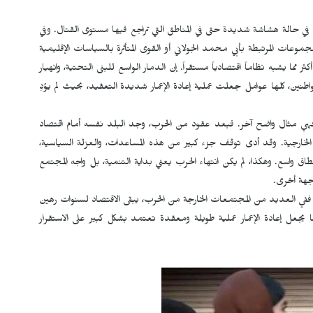
اد في حالة هشاشة شديدة حتى في المناطق التي تراجع فيها مستوى القتال. وفي
ات المرتبطة بأبي محمد الجولاني أو القوى المتأثرة بالسياسات الإقليمية
ثر مما يشبه نظاماً اقتصادياً مستقراً. إن الدمار الواسع للبنى التحتية، وانهيار
طنين، كلها عوامل جعلت عملية إعادة الإعمار شديدة التعقيد، بحيث لم يؤدِ
تجربة أفغانستان بعد عودة طالبان إلى السلطة عام 2021، فهي مثال واضح آخر. فبعد عقود من الحرب، وجد البلد نفسه أمام اقتصاد
الخارجية. وقد أدى توقف جزء كبير من هذه المساعدات، والعزلة السياسية،
ى نطاق واسع. وهكذا، لم يكن انتهاء الحرب يعني بداية التنمية، بل واجه المجتمع
جهة أخرى.
. ففي العديد من المجتمعات الخارجة من الحرب، يبقى الاقتصاد لسنوات رهين
مما يجعل إعادة الإعمار عملية طويلة ومعقدة تعتمد بشكل كبير على الاستقرار