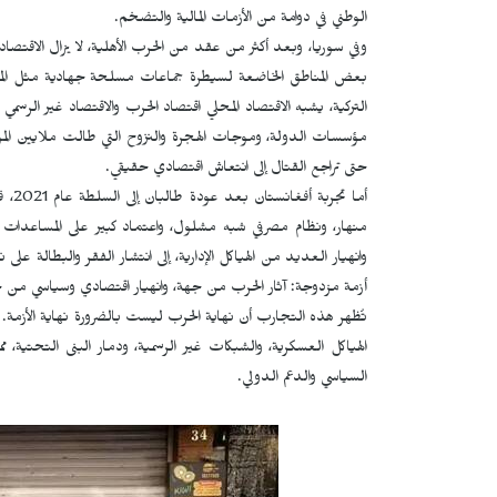
الوطني في دوامة من الأزمات المالية والتضخم.
وفي سوريا، وبعد أكثر من عقد من الحرب الأهلية، لا يزال الاقتص
بعض المناطق الخاضعة لسيطرة جماعات مسلحة جهادية مثل المجموع
التركية، يشبه الاقتصاد المحلي اقتصاد الحرب والاقتصاد غير الرسمي أك
مؤسسات الدولة، وموجات الهجرة والنزوح التي طالت ملايين الموا
حتى تراجع القتال إلى انتعاش اقتصادي حقيقي.
أما 
منهار، ونظام مصرفي شبه مشلول، واعتماد كبير على المساعدات 
وانهيار العديد من الهياكل الإدارية، إلى انتشار الفقر والبطالة عل
أزمة مزدوجة: آثار الحرب من جهة، وانهيار اقتصادي وسياسي من 
تُظهر هذه التجارب أن نهاية الحرب ليست بالضرورة نهاية الأزمة
الهياكل العسكرية، والشبكات غير الرسمية، ودمار البنى التحتية، 
السياسي والدعم الدولي.