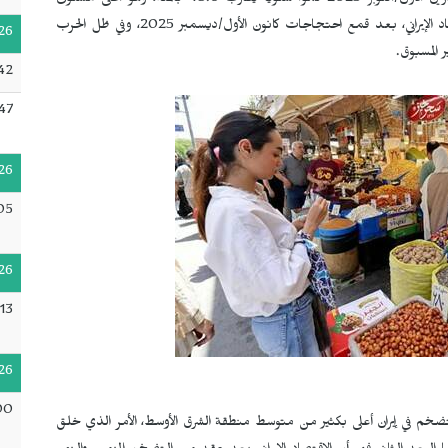
حدود 45 ـ 46.8%، كما سجل مؤشر أسعار المستهلك في تشرين الأول/أكتوبر 2025 نمواً سنوياً يقارب 48.6 بالمئة، وهو أعلى مستوى
للتضخم منذ منتصف 2023. وتشير هذه الأرقام إلى أن الاقتصاد الإيراني، بعد قمع احتجاجات كانون الأول/ديسمبر 2025، وفي ظل الحرب
26
 المسبوق.
42
47
26
05
26
13
26
00
التضخم في إيران أعلى بكثير من متوسط منطقة الشرق الأوسط، الأمر الذي خلق