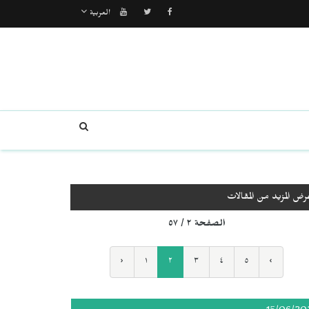
العربية
رض المزيد من المقالات
الصفحة ٢ / ٥٧
‹
١
٢
٣
٤
٥
›