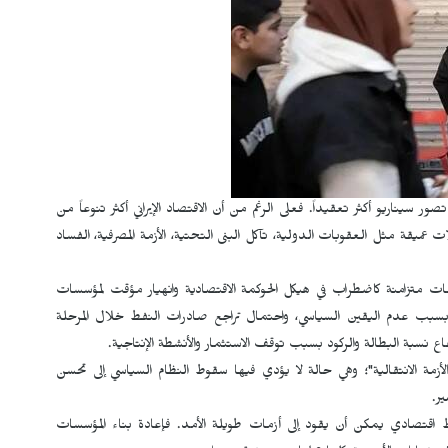
 سيناريو أكثر تعقيداً. فعلى الرغم من أن الاقتصاد الإيراني أكثر تنوعاً من
عميقة مثل العقوبات الدولية، تآكل البنى التحتية، الأزمة المصرفية، الفساد
 متزامنة كاضطراب في هيكل الحوكمة الاقتصادية وانهيار مؤقت لمؤسسات
ل بسبب عدم اليقين السياسي، واحتمال تراجع صادرات النفط خلال المرحلة
تفاع نسبة البطالة والركود بسبب توقف الاستثمار والأنشطة الإنتاجية.
زمة الانتقالية"؛ وهي حالة لا يؤدي فيها سقوط النظام السياسي إلى تحسن
ر.
يط اقتصادي يمكن أن يقود إلى أزمات طويلة الأمد. فإعادة بناء المؤسسات