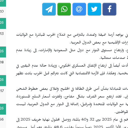
26
:20
26
13
كان الاقتصاد الإيراني يواجه أزمة عميقة وممتدة، بالتزامن مع اندلاع الحرب المباشرة مع الولايات
وترات الإقليمية مع بعض الدول العربية.
ج، وارتفاع مستوى التوتر مع دول مثل السعودية والإمارات، إلى زيادة عدم
26
ضغط صدمات متتالية.
08
دت أيضاً إلى ارتفاع الإنفاق العسكري الحكومي، وزيادة حالة عدم اليقين في
خمية. وهكذا، فإن الأزمة الاقتصادية التي كانت تتراكم قبل الحرب باتت تظهر
26
ديدات المتبادلة بشأن أمن طرق الطاقة في الخليج وإغلاق بعض خطوط الشحن
17
ران. فقد ارتفع سعر الصرف بشكل مفاجئ، وقفزت أسعار السلع المستوردة،
 مع الولايات المتحدة وإسرائيل، إضافة إلى التوتر مع الدول العربية، ليست
26
مواطنين.
56
وبحسب البيانات الرسمية والتقديرات المستقلة، تراوح معدل التضخم في عام 2025 بين 32 و40 بالمئة، ووصل بحلول نهاية خريف 2025 إلى