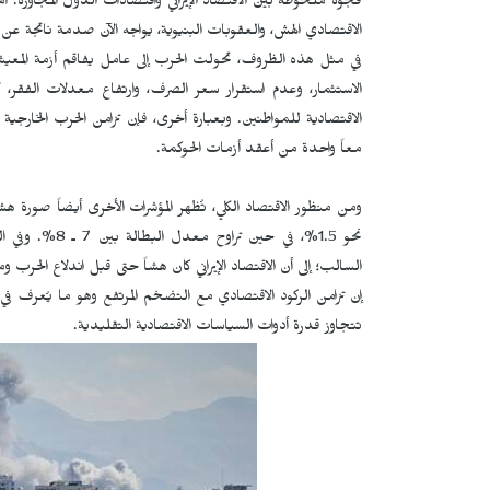
فجوة ملحوظة بين الاقتصاد الإيراني واقتصادات الدول المجاورة. أم
الاقتصادي الهش، والعقوبات البنيوية، يواجه الآن صدمة ناتجة ع
في مثل هذه الظروف، تحولت الحرب إلى عامل يفاقم أزمة المعيشة. فا
الاستثمار، وعدم استقرار سعر الصرف، وارتفاع معدلات الفقر، ك
الاقتصادية للمواطنين. وبعبارة أخرى، فإن تزامن الحرب الخارجية م
معاً واحدة من أعقد أزمات الحوكمة.
ومن منظور الاقتصاد الكلي، تُظهر المؤشرات الأخرى أيضاً صورة ه
نحو 1.5%، في حي
السالب؛ إلى أن الاقتصاد الإيراني كان هشاً حتى قبل اندلاع الحرب
إن تزامن الركود الاقتصادي مع التضخم المرتفع وهو ما يُعرف في 
تتجاوز قدرة أدوات السياسات الاقتصادية التقليدية.