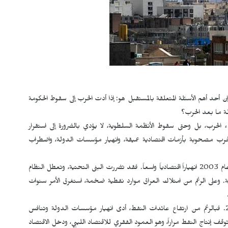
 إن أحد أهم الأسئلة المتعلقة بالمستقبل هو: إذا أدت الحرب إلى سقوط الحكومة
حلة ما بعد الحرب؟
الحرب، بل وحتى سقوط الأنظمة السلطوية، لا يؤدي بالضرورة إلى استقرار
حرب مصحوبة بأزمات اقتصادية عميقة، وانهيار مؤسسات الدولة، واضطراب
فعلى سبيل المثال، واجه العراق بعد سقوط نظام صدام حسين عام 2003 انهياراً اقتصادياً واسعاً. فقد تضررت البنى التحتية، وتعطل النظام
ية. وعلى الرغم من امتلاك العراق موارد نفطية ضخمة، استغرق الأمر سنوات
ومثال آخر هو ليبيا بعد سقوط نظام معمر القذافي عام 2011. فبالرغم من ارتفاع عائدات النفط، أدى انهيار مؤسسات الدولة وتنافس
وقف إنتاج النفط مراراً، وهو العمود الفقري للاقتصاد الليبي، ودخل الاقتصاد