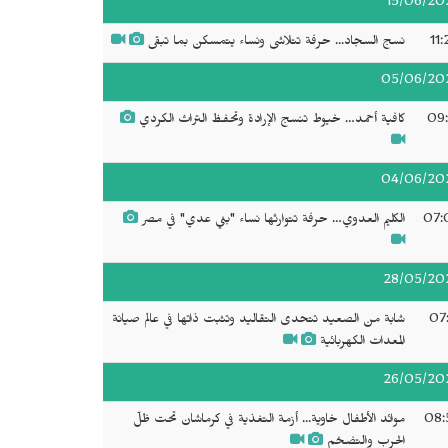
15/06/20
11
نسج السجاد... حرفة تتلاشى ونساء يتمسكن بما تبقى
05/06/20
09:
كافية أحمد… خيوط تنسج الإرادة وتحفظ التراث الكردي
04/06/20
07:
الكليم العدوي… حرفة تتوارثها نساء "بني عدي" في مصر
28/05/20
07:
شابة من الصعيد تتحدى التقاليد وتثبت ذاتها في عالم صيانة
المعدات الكهربائية
26/05/20
08:
موائد الأطفال خاوية... أزمة التغذية في كرماشان تحت ظلّ
الحرب والتضخم