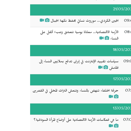
21/05/20
09:
الجبن الكردي… موروث نسائي يحفظ نكهة الجبال
08:
الأزمة الاقتصادية... معاناة يومية تتعمّق وعبءٌ أثقل على
النساء
18/05/20
09:
سياسات تقييد الإنترنت في إيران تدفع بملايين النساء إلى
الهامش
17/05/20
07:
حرفة الحلفاء تنهض بالنساء وتنعش التراث المحلي في القصرين
13/05/20
07:
ما هي انعكاسات الأزمة الاقتصادية على أوضاع المرأة السودانية؟