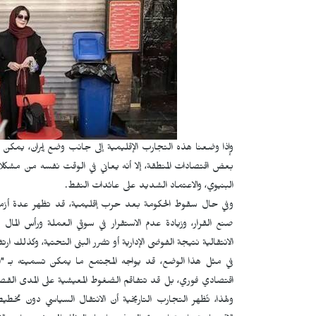
وإذا وضعنا هذه التجارب الإقليمية إلى جانب وضع إيران، يمكن تصور
بعض اقتصادات المنطقة، إلا أنه يعاني في الوقت نفسه من مشكلات 
البنيوي، والاعتماد الشديد على عائدات النفط.
وفي حال سقوط الحكومة بعد حرب إقليمية، قد تظهر عدة أزمات
صنع القرار، وزيادة عدم الاستقرار في سوقي العملة ورأس الما
الانتقالية نتيجة الفوضى الإدارية أو تضرر البنى التحتية، وكذلك ار
في مثل هذا الوضع، قد يواجه المجتمع ما يمكن تسميته بـ "الأ
اقتصادي فوري، بل قد تتفاقم الضغوط المعيشية على المدى القصي
ولهذا، تُظهر التجارب التاريخية أن الانتقال السياسي دون تخط