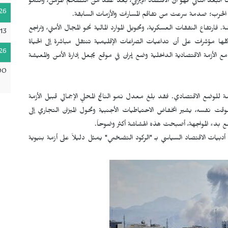
ا البعد الثاني فهو أن الاقتصاد الإيراني، بعد عقد من التضخم المزمن، والنمو
26
ن الحرب؛ صدمة سرعت من تفاقم المسارات والأزمات السابقة.
رتفاع النفقات العسكرية، وتحويل الموارد المالية نحو المجال الأمني، وتراجع
13
لها مؤشرات على أن تداعيات الصراعات الإقليمية تنتقل مباشرة إلى الحياة
26
ع الأزمة الاقتصادية الداخلية وضع إيران في موقع يجعل إدارة الأمن والمعيشة
00
شة للوضع الاقتصادي. فقد بلغ معدل نمو الناتج المحلي الإجمالي قبيل الأزمة
ن تراوح معدل البطالة بين 7 ـ 8%. وفي الوقت نفسه، يشير انخفاض الاحتياطيات الأجنبية وتحول الميزان التجاري إلى
 ومع بدء المواجهة، أصبحت هذه الهشاشة أكثر وضوحاً.
أدبيات الاقتصاد السياسي بـ "الركود التضخمي" يمثل دليلاً على أزمة بنيوية