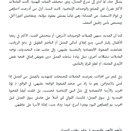
بشكل حاد، مما أدى إلى تسريح العمال، وبين مختلف الفئات المهنية، كانت العاملات
الأكثر تضرراً، ففي المصانع والوحدات الإنتاجية، كانت النساء أول من أُدرجت أسماؤهن
في قوائم الاستغناء عن العمالة؛ وهنّ غالباً يعملن بعقود مؤقتة، ويتقاضين أجوراً أقل،
ويتمتعن بأمن وظيفي أضعف.
كما أن العديد منهن المعيلات الوحيدات لأسرهن، أو يتحملن العبء الأكبر في رعاية
الأطفال وكبار السن، ومع إغلاق أماكن العمل أو التأخير الطويل في دفع الرواتب،
تضاعفت الضغوط الاقتصادية والنفسية عليهن، وإلى جانب هذه التحديات، تواجه
العاملات مشكلات أخرى، مثل زيادة ساعات العمل دون تعويض إضافي بحجة نقص
الأيدي العاملة، أو قطع المزايا والتأمين.
وفي كثير من الحالات، تعرضت العاملات المحتجات للتهديد بالفصل من العمل إذا
قمن بالاعتراض، وهو ما زاد من حجم الضغوط الواقعة عليهن، في الواقع، لم تؤدِّ
الحرب والأزمة الاقتصادية إلى شلّ البنى الإنتاجية فحسب، بل عمّقت أيضاً الفجوة
الجندرية في سوق العمل؛ فالنساء اللواتي كنّ أصلاً على هامش سوق العمل قبل
الحرب، يتم إقصاؤهن اليوم بوتيرة أسرع، فيما يزداد عبء إعالة الأسرة على عاتقهن.