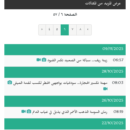
عرض المزيد من المقالات
الصفحة ٦ / ٥٧
‹
٤
٥
٦
٧
٨
›
09/11/2025
06:57
زينة ريف... سباكة من الصعيد تكسر القيود
28/10/2025
08:03
مهنة تكسير الحجارة... سودانيات يواجهن الخطر لكسب لقمة العيش
26/10/2025
08:19
رمان السوسة الذهب الأحمر الذي يذبل في غياب الدعم
22/10/2025