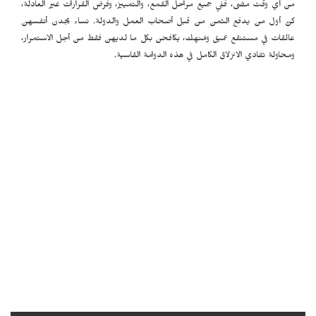
من أي وقت مضى، ففي جميع مراحل القمع، والتمييز، وفرض القرارات غير العادلة،
كنّ أول من يدفع الثمن من قبل أصحاب العمل والدولة. نساء يجدن أنفسهن
عالقات في مستنقع عميق ومُنهِك، يكافحن بكل ما لديهن فقط من أجل الاستمرار،
ومحاولة تفادي الانزلاق الكامل في هذه الدوامة القاسية.