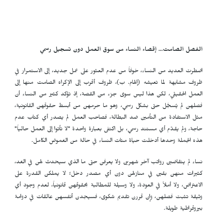
الفصل الصامت... إقصاء النساء من سوق العمل دون تسجيل رسمي
اضطرت العديد من النساء، خوفاً من عدم العثور على عمل جديد، إلى الاستمرار في
ظروف مشابهة لما تعيشه (إلهام. ب)، ظروف أقرب إلى الإكراه الصامت منها إلى
العمل الحقيقي، لكن هذا ليس سوى جزء من القصة، إذ تؤكد كثير من النساء أن
فصلهن لم يُسجَّل حتى بشكل رسمي، وهو ما حرمهن من أبسط حقوقهن القانونية،
مثل الاستفادة من التأمين ضد البطالة، فصاحب العمل لم يصدر أي كتاب عدم
حاجة، ولم يقدّم أي مستند رسمي، بل اكتفى بعبارة واحدة "لا تأتوا إلى العمل حالياً"
هذه الجملة وحدها أدخلت حياة مئات النساء في حالة من الغموض الكامل.
نساء لم يتقاضين رواتب آخر شهرين ولا يعرفن حتى ما الذي سيحدث لهن في الغد،
كثيرات منهن بقين في منازلهن دون أي مصدر دخل؛ لا يملكن القدرة على
الاعتراض، ولا أملاً في العودة، ولا وسيلة للمطالبة بحقوقهن قانونياً، لعدم وجود أي
وثيقة تثبت فصلهن، وإن قررن تقديم شكوى، فسيجدن أنفسهن عالقات في دوامة
بيروقراطية طويلة.