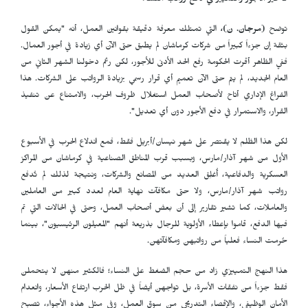
تأخير الأجور والتمييز في دفع رواتب النساء
توضح
(مرجان. ن)،
التي تمتلك معرفة دقيقة بقوانين العمل، أنه "يمكن القول
بثقة إن جزءاً كبيراً من شركات كرماشان لم يطبق حتى الآن أي زيادة في أجور العمال.
ففي الظاهر أقرت الحكومة رفع الحد الأدنى للأجور، لكن رغم دخولنا الشهر الثاني من
العام الجديد، لم يتم حتى الآن تعميم أي قرار رسمي بزيادة الرواتب على الشركات. هذا
الفراغ الإداري أتاح لأصحاب العمل استغلال ظروف الحرب، والامتناع عن تنفيذ
القرار، والاستمرار في دفع الأجور دون أي تعديل".
لكن هذا الظلم لا يقتصر على شهر نيسان/أبريل فقط، فمع اندلاع الحرب في الأسبوع
الأول من شهر آذار/مارس، وبسبب قرب المناطق الصناعية في كرماشان من المراكز
العسكرية والدفاعية، أُغلِق العديد من المصانع والشركات، ونتيجة لذلك لم تُدفع
رواتب شهر آذار/مارس، ولا حتى مكافآت نهاية العام لعدد كبير من العاملين
والعاملات، كما تشير تقارير إلى أن بعض أصحاب العمل، وحتى في الحالات التي تم
فيها الدفع، قاموا بإعطاء الأولوية للرجال بذريعة أنهم "المعيلون الرئيسيون"، بينما
حُرمت النساء فعلياً من رواتبهن ومكافآتهن.
هذا النهج التمييزي زاد من حجم الضغط على النساء؛ فالكثير منهن لا يتحملن
فقط جزءاً من نفقات الأسرة، بل تواجهن أيضاً في ظل الحرب ارتفاع الأسعار، وانعدام
الأمان الوظيفي، والإقصاء التدريجي من سوق العمل، وفي مثل هذه الأجواء، تصبح