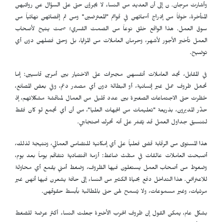
وأشارت مرجان. ن إلى أن العديد من النساء لا يجرؤن حتى على السؤال عن رواتبهن
المتأخرة، خوفاً من إدراج أسمائهن في قوائم "المعترضين" ومن ثم إقصائهن نهائياً من
سوق العمل. هذا الواقع خلق نوعاً من الصمت القسري؛ صمت يتيح لأصحاب
العمل تأخير الأجور لأشهر، وحرمان العاملات من المزايا، بل وحتى فصلهن دون أي
توضيح.
في المقابل، تجد العاملات أنفسهن مجبرات على الاختيار بين أمرين قاسيين: إما
تحمّل ظروف عمل غير إنسانية، أو البطالة دون أي مصدر دعم، وفي بعض المصانع،
حُظرت حتى الاجتماعات الصغيرة بين عدد قليل من العمال لمناقشة مشكلاتهم، إذ
حذّر المديرون، بذريعة "تعليمات من الجهات العليا"، من أن أي تجمع لو كان فقط
لتنسيق جداول العمل قد يُفسَّر على أنه تحرك احتجاجي.
هذا المستوى من الرقابة قضى فعلياً على أي إمكانية للتضامن العمالي، ونتيجة لذلك،
أصبحت العاملات عالقات في مثلث ضاغط: أزمة اقتصادية تتفاقم يوماً بعد يوم،
وضغوط من أصحاب العمل يستغلون فيها الظروف، وضغط أمني يقمع أي محاولة
للاعتراض. هذا التداخل دفع بحياة الكثير من النساء إلى حافة يشعرن فيها أنهن غير
مرئيات، وغير مسموعات، ولا يُسمح لهن حتى بالمطالبة بأبسط حقوقهن.
بشكل عام، يمكن القول إن ظروف الحرب الأخيرة جعلت النساء أكثر عرضة للضغط