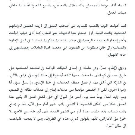
النساء أكثر عرضة للتهميش والاستغلال والتجاهل، وتتسع الفجوة الجندرية داخل
بيئات العمل.
لقد تحولت الحرب بالنسبة للعديد من أصحاب العمل إلى ذريعة لتعليق التزاماتهم
القانونية، وكانت النساء أولى ضحايا هذا الانتهاك غير المعلن، كما أدى غياب الرقابة،
وتأخر إصدار التعليمات الرسمية، إلى جانب الذهنية الذكورية السائدة في البنى الإدارية
والصناعية، إلى خلق منظومة من الضغوط التي دفعت بحياة العاملات ومعيشتهن إلى
حافة الانهيار.
وتروي
(إلهام. ب)
، وهي عاملة في إحدى الشركات الواقعة في المنطقة الصناعية على
طريق سنه في كرماشان ما حدث معها "لقد أوصلونا إلى حافة الموت كي نرضى بالأقل.
في الشركة التي أعمل بها، تم فصل معظم العاملات في خط الإنتاج، ولم يتبقَّ سوى أنا
وامرأة أخرى، لكن تم تخفيض موقعنا من عاملات إنتاج إلى عاملات نظافة في المصنع،
ومع تزايد الغلاء يوماً بعد يوم، أُجبر على قبول أي عمل، لكنني أتمنى ألا يكون هذا
العمل شكلاً من أشكال السُّخرة. لم أتقاضَ راتب شهر آذار حتى الآن، كما لم يُدفع
راتب نيسان، وقد مضت عدة أيام من الشهر الجديد دون أي خبر عن الأجور. لا
نجرؤ على الاعتراض، لأنهم يقولون لنا إن هذه هي الظروف، ومن لا يعجبه فليذهب
إلى مكان آخر".