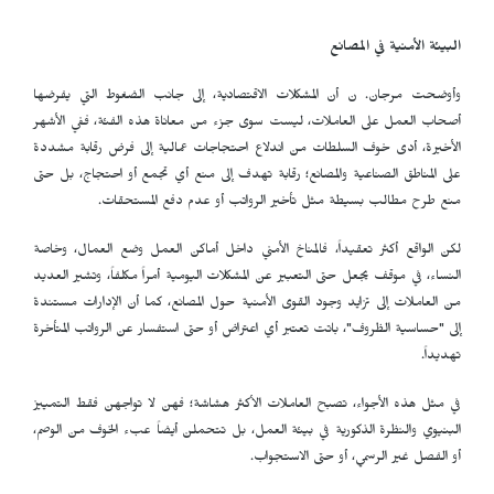
البيئة الأمنية في المصانع
وأوضحت مرجان. ن أن المشكلات الاقتصادية، إلى جانب الضغوط التي يفرضها
أصحاب العمل على العاملات، ليست سوى جزء من معاناة هذه الفئة، ففي الأشهر
الأخيرة، أدى خوف السلطات من اندلاع احتجاجات عمالية إلى فرض رقابة مشددة
على المناطق الصناعية والمصانع؛ رقابة تهدف إلى منع أي تجمع أو احتجاج، بل حتى
منع طرح مطالب بسيطة مثل تأخير الرواتب أو عدم دفع المستحقات.
لكن الواقع أكثر تعقيداً، فالمناخ الأمني داخل أماكن العمل وضع العمال، وخاصة
النساء، في موقف يجعل حتى التعبير عن المشكلات اليومية أمراً مكلفاً، وتشير العديد
من العاملات إلى تزايد وجود القوى الأمنية حول المصانع، كما أن الإدارات مستندة
إلى "حساسية الظروف"، باتت تعتبر أي اعتراض أو حتى استفسار عن الرواتب المتأخرة
تهديداً.
في مثل هذه الأجواء، تصبح العاملات الأكثر هشاشة؛ فهن لا تواجهن فقط التمييز
البنيوي والنظرة الذكورية في بيئة العمل، بل تتحملن أيضاً عبء الخوف من الوصم،
أو الفصل غير الرسمي، أو حتى الاستجواب.