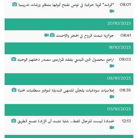
08:01
"قرامد" قرية حرفية في تونس تفتح أبوابها بتنظيم ورشات تدريبية
20/10/2025
08:41
جزائرية تبعث الروح في الحجر والإسمنت
18/10/2025
08:03
تراجع محصول البن اليمني يفقد المزارعين مصدر دخلهم الوحيد
06/10/2025
08:36
إعلاميات سودانيات يلجأن للمهن البديلة لتوفير متطلبات الحياة
05/10/2025
12:13
الحدادة ليست للرجال فقط... شابة تثبت أن الإرادة تصنع الطريق