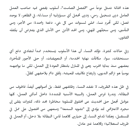
هذه الحالة تمثل نوعاً من "الفصل الصامت"، أسلوب يُقصي فيه صاحب العمل
العامل دون تسجيل رسمي، ودون تحمّل أي مسؤولية أو مساءلة، في الظاهر، لا يوجد
فصل، لكن تُحرم نساء عملن لسنوات من كل شيء دفعة واحدة: من الأجر، ومن
التأمين، ومن سجلّهن المهني، ومن الحد الأدنى من الأمان الذي يفترض أن يكفله
القانون.
وفي حالات كثيرة، تؤكد النساء أن هذا الأسلوب يُستخدم عمداً لتفادي دفع أي
مستحقات، سواء مكافآت نهاية الخدمة، أو التعويضات، أو حتى الأجور المتأخرة،
بعضهن منذ بداية الحرب وهنّ في المنازل بانتظار العودة إلى العمل، لكن ما يواجهنه
يومياً هو تراكم الديون، وارتفاع تكاليف المعيشة، وقلق دائم يلاحقهن كظلّ.
في ظل هذه الظروف، لا تفقد النساء وظائفهن فقط، بل أصواتهن أيضاً، فالخوف من
البطالة، وندرة فرص العمل، والبيئة الأمنية المشددة داخل أماكن العمل، كلها
عوامل تجعل حتى الحديث عن الحقوق المسلوبة مخاطرة بحد ذاته، كثيرات يقلن إن
مجرد الاعتراض قد يؤدي إلى "تشويه السمعة" ومنعهن من الحصول على عمل في
المستقبل، وهكذا تُدفع النساء إلى خيارين كلاهما قاسٍ: البطالة بلا دخل، أو العمل في
ظروف استغلالية؛ وكلاهما غير عادل.