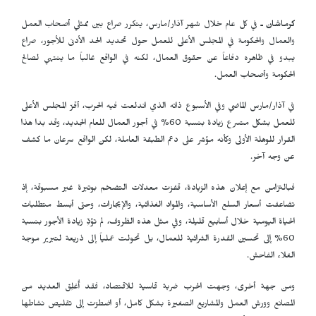
كرماشان ـ
في كل عام خلال شهر آذار/مارس، يتكرر صراع بين ممثلي أصحاب العمل
والعمال والحكومة في المجلس الأعلى للعمل حول تحديد الحد الأدنى للأجور، صراع
يبدو في ظاهره دفاعاً عن حقوق العمال، لكنه في الواقع غالباً ما ينتهي لصالح
الحكومة وأصحاب العمل.
في آذار/مارس الماضي وفي الأسبوع ذاته الذي اندلعت فيه الحرب، أقرّ المجلس الأعلى
للعمل بشكل متسرع زيادة بنسبة 60% في أجور العمال للعام الجديد، وقد بدا هذا
القرار للوهلة الأولى وكأنه مؤشر على دعم الطبقة العاملة، لكن الواقع سرعان ما كشف
عن وجه آخر.
فبالتزامن مع إعلان هذه الزيادة، قفزت معدلات التضخم بوتيرة غير مسبوقة، إذ
تضاعفت أسعار السلع الأساسية، والمواد الغذائية، والإيجارات، وحتى أبسط متطلبات
الحياة اليومية خلال أسابيع قليلة، وفي مثل هذه الظروف، لم تؤدِّ زيادة الأجور بنسبة
60% إلى تحسين القدرة الشرائية للعمال، بل تحولت عملياً إلى ذريعة لتبرير موجة
الغلاء الفاحش.
ومن جهة أخرى، وجهت الحرب ضربة قاسية للاقتصاد، فقد أُغلِق العديد من
المصانع وورش العمل والمشاريع الصغيرة بشكل كامل، أو اضطرّت إلى تقليص نشاطها