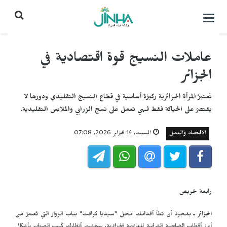
التحكم
بالقائمة
عاملات النسيج قوة اقتصادية في
الجزائر
تُعتبرُ المرأة الجزائرية ركيزة أساسية في قطاع النسيج التقليدي ودورها لا
يقتصرُ على الحياكة فقط فهي تعمل على نسج الزرابي والملابس التقليدية.
الاقتصاد والعمل
السبت, 14 فبراير 2026, 07:08
رابعة خريص
الجزائر ـ
بمُجرد أن تطأ أقدامك محل "سيديا كرافت" بباب الزوار التي تُعتبرُ من