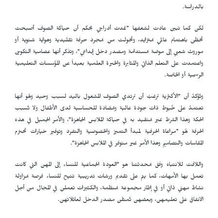
بالدراسة.
لكن كما تبين عادت لشغفها "عُدت أدراجي بحكم أن حياكة الصوف أصبحت
تحظى باهتمام عالمي مُتزايد، وتحولت من مُجرد حرفة تقليدية وهواية شتوية أو
موروث شعبي إلى موضة مُستدامة ومصدر دخل إبداعي"، وتذكر أنها عصامية التكوين
واعتمدت على التعلم الذاتي والمثابرة والخبرة العلمية بعيداً عن المؤسسات التعليمية
الرسمية أو الخاصة.
وتُؤكدُ أن "الأكثرية ترغبُ أن ترتدي الصوف المشغول باليد لسبب وحيد وهُو أنها
تعتمدُ على خُيوط ذات جودة عالية ومُضادة للحساسية لدى الأطفال ولا تُسبب
الحكة وهذا الشرط غير مُتقيد به في حياكة الملابس الجاهزة"، والأمر الجميل في هذه
الحرفة هُو "مراعاة الحرفية لمبدأ التميز والخصوصية والتفرد وتوفير خيارات تحترم
المقاسات والتصاميم وهذا الأمر غير متوفر في الملابس الجاهزة".
واللافت للانتباه وفق مُحدثتنا هو "العودة الجماعية للنساء إلى المهن التي كانت
تعمل بها الأمهات، كما يتم على تقديم ورشات تدريبية تتيح للنساء فرصة مُزاولة
نشاط مهني ذاتي أو في إطار مجموعة مُنظمة، والكثيرات تعملن في المجال من أجل
الانفاق على تعليمهن، وبعضهن تُمثلن مصدر الدخل لعائلاتهن.