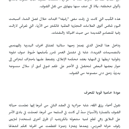
أبرز أقطاب الضاحية الشرقية للعاصمة الجزائرية، ستلفت أنظارك كُبب الصوف بأشكال
وألوان مُختلفة، يكادُ كل صف منها يتهاوى من ثقل الصُوف.
هذه الكُبب التي كانت في وقت مضى "رفيقة" الجدات خلال فصل الشتاء أصبحت
اليوم تُنافس أقوى العلامات التجارية العالمية فالكثير من الأزياء التي تُعرضُ لازالت
وفية للتصاميم القديمة من حيث الحياكة والنقشات.
وداخل هذا المحل الذي يُعتبرُ وجهة مثالية لعُشاق الحرف اليدوية والمهتمين
بالتصميمات الفريدة، شابة في مُقتبل العُمر تُمرر بأصابعها خُيوط صوف مُلونة
وطولية تربطها في النهاية بعُقد مُحكمة الإغلاق، وتضغط عليها باحتراف لتتراص إلى
جوار بعضها البعض لتحصُل في الأخير على طقم صُوفي أنيق أو سلال منسوجة
يدوياً، وحتى دمى مصنوعة من الصُوف.
عودة جماعية قوية للحرف
تقول
أسماء رزق الله
، شابة جزائرية في العقد الثاني من عُمرها إنها تعلمت حياكة
الصُوف بالصنارة والأسياخ منذُ أن كانت في السابعة من عُمرها، فعملت في بادئ الأمر
على التلايق وهي قطع فنية مشغولة بالكروشيه أو طُرق أخرى تُستخدمُ لتزيين
رُفوف خزانة العروس، وبعدها وبفترة وجيزة انقطعت عن الحرفة بحكم انشغالها