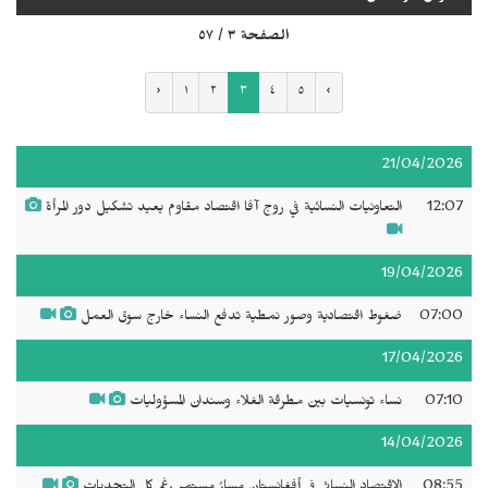
الصفحة ٣ / ٥٧
‹
١
٢
٣
٤
٥
›
21/04/2026
12:07
التعاونيات النسائية في روج آفا اقتصاد مقاوم يعيد تشكيل دور المرأة
19/04/2026
07:00
ضغوط اقتصادية وصور نمطية تدفع النساء خارج سوق العمل
17/04/2026
07:10
نساء تونسيات بين مطرقة الغلاء وسندان المسؤوليات
14/04/2026
08:55
الاقتصاد النسائي في أفغانستان مسارٌ مستمر رغم كل التحديات