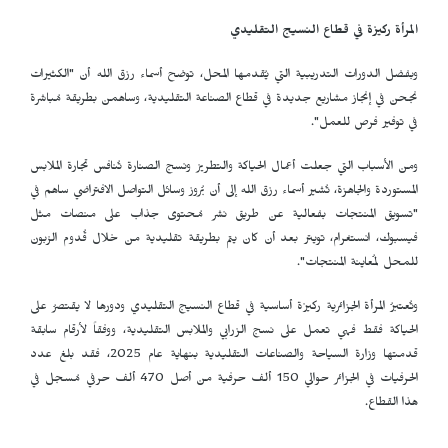
المرأة ركيزة في قطاع النسيج التقليدي
وبفضل الدورات التدريبية التي يُقدمها المحل، توضح أسماء رزق الله أن "الكثيرات
نجحن في إنجاز مشاريع جديدة في قطاع الصناعة التقليدية، وساهمن بطريقة مُباشرة
في توفير فرص للعمل".
ومن الأسباب التي جعلت أعمال الحياكة والتطريز ونسج الصنارة تُنافس تجارة الملابس
المستوردة والجاهزة، تُشير أسماء رزق الله إلى أن بُروز وسائل التواصل الافتراضي ساهم في
"تسويق المنتجات بفعالية عن طريق نشر مُحتوى جذاب على منصات مثل
فيسبوك، انستغرام، تويتر بعد أن كان يتم بطريقة تقليدية من خلال قُدوم الزبون
للمحل لمُعاينة المنتجات".
وتُعتبرُ المرأة الجزائرية ركيزة أساسية في قطاع النسيج التقليدي ودورها لا يقتصرُ على
الحياكة فقط فهي تعمل على نسج الزرابي والملابس التقليدية، ووفقاً لأرقام سابقة
قدمتها وزارة السياحة والصناعات التقليدية بنهاية عام 2025، فقد بلغ عدد
الحرفيات في الجزائر حوالي 150 ألف حرفية من أصل 470 ألف حرفي مُسجل في
هذا القطاع.