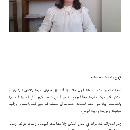
نزوح وضغط مضاعف
أحداث تموز شكلت نقطة تحول حادة، إذ أدت إلى احتراق سبعة وثلاثين قرية ونزوح
سكانها نحو مركز المدينة هذا النزوح المفاجئ فرض ضغطاً كبيراً على البنية التحتية
والخدمات، وزاد من حدة البطالة، خصوصاً أن معظم النازحين فقدوا مصادر رزقهم
المرتبطة بالزراعة وتربية المواشي.
ومع استنزاف المدخرات في تأمين السكن والاحتياجات اليومية، وجدت شريحة واسعة