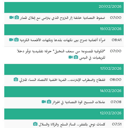
20/02/2026
07:00
ضغوط اقتصادية خانقة إثر النزوح الذي يتزامن مع إغلاق المعابر
19/02/2026
08:41
امرأة أفغانية تمزج بين نكهات بلدها ونكهات الأطعمة الكردية
07:00
"الكوفية المصنوعة من سعف النخيل" حرفة تقليدية توفّر دخلاً
للريفيات في اليمن
17/02/2026
08:00
انقطاع واضطراب الإنترنت... الضربة الخفية لاقتصاد النساء المنزلي
14/02/2026
07:08
عاملات النسيج قوة اقتصادية في الجزائر
12/02/2026
07:51
كلماتٌ توحي بالفقر... قسائم السلع والزكاة والسلال