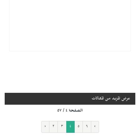
عرض المزيد من المقالات
الصفحة ٤ / ٥٧
‹
٢
٣
٤
٥
٦
›