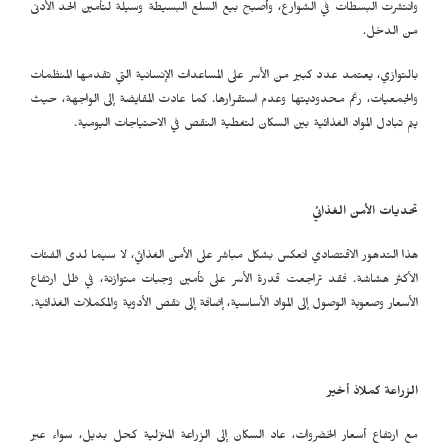
وانتشرت البسطات في الشوارع، وأصبح بيع السلع البسيطة وسيلة لتأمين الحد الأدنى
من الدخل.
بالتوازي، يعتمد عدد كبير من الأسر على المساعدات الإنسانية التي تقدمها المنظمات
والجمعيات، رغم محدوديتها وعدم استقرارها. كما عادت المقايضة إلى الواجهة، حيث
يتم تبادل المواد الغذائية بين السكان لتغطية النقص في الاحتياجات اليومية.
تحديات الأمن الغذائي
هذا التدهور الاقتصادي انعكس بشكل مباشر على الأمن الغذائي، لا سيما لدى الفئات
الأكثر هشاشة. فقد تراجعت قدرة الأسر على تأمين وجبات متوازنة، في ظل ارتفاع
الأسعار وصعوبة الوصول إلى المواد الأساسية، إضافة إلى نقص الأدوية والمكملات الغذائية.
الزراعة كملاذ أخير
مع ارتفاع أسعار الخضروات، عاد السكان إلى الزراعة المنزلية كحل بديل، سواء عبر