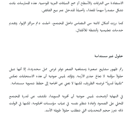
الاستفادة من الشرفات والأسطح أو جمع النباتات البرية الموسمية. هذه الممارسات باتت
تشكل مصدراً مهماً للغذاء، وأحياناً للدخل عبر بيع الفائض.
كما برزت أشكال لافتة من التضامن داخل المجتمع، شملت دعم مراكز الإيواء وتقديم
خدمات تعليمية وأنشطة للأطفال.
حلول غير مستدامة
رغم ظهور مشاريع صغيرة ومتناهية الصغر توفر فرص عمل محدودة، إلا أنها تبقى
حلولاً مؤقتة لا تعالج جذور الأزمة. وتؤكد لميس جودية أن هذه الاستجابات تعكس
"تكيفاً قسرياً" فرضته الظروف، لكنها لا تغني عن الحاجة إلى خطط تنموية مستدامة.
في النهاية أوضحت لميس جودية أن تجربة السويداء تكشف عن قدرة المجتمع
المحلي على الصمود وإعادة تنظيم نفسه في غياب مؤسسات الحكومة، لكنها في الوقت
ذاته تبرز حجم التحديات التي تتطلب حلولاً طويلة الأمد.