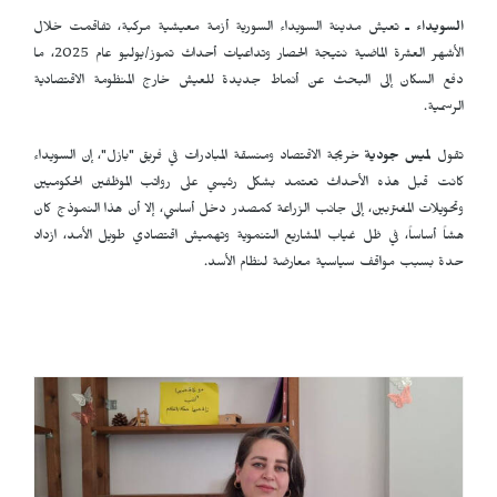
السويداء ـ
تعيش مدينة السويداء السورية أزمة معيشية مركبة، تفاقمت خلال
الأشهر العشرة الماضية نتيجة الحصار وتداعيات أحداث تموز/يوليو عام 2025، ما
دفع السكان إلى البحث عن أنماط جديدة للعيش خارج المنظومة الاقتصادية
الرسمية.
تقول
لميس جودية
خريجة الاقتصاد ومنسقة المبادرات في فريق "بازل"، إن السويداء
كانت قبل هذه الأحداث تعتمد بشكل رئيسي على رواتب الموظفين الحكوميين
وتحويلات المغتربين، إلى جانب الزراعة كمصدر دخل أساسي، إلا أن هذا النموذج كان
هشاً أساساً، في ظل غياب المشاريع التنموية وتهميش اقتصادي طويل الأمد، ازداد
حدة بسبب مواقف سياسية معارضة لنظام الأسد.