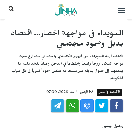
التحكم
بالقائمة
السويداء في مواجهة الحصار... اقتصاد
بديل وصمود مجتمعي
تكشف أزمة السويداء عن انهيار اقتصادي واجتماعي متسارع حيث
يواجه السكان نزوحاً واسعاً وانقطاعاً في الدخل وغياباً للخدمات، ما
يدفعهم إلى حلول بديلة غير مستدامة تعكس صموداً قسرياً في ظل غياب
الحكومة.
الاقتصاد والعمل
الإثنين, 4 مايو 2026, 07:00
روشيل جونيور