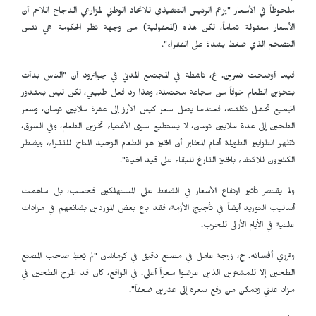
ملحوظاً في الأسعار "يزعم الرئيس التنفيذي للاتحاد الوطني لمزارعي الدجاج اللاحم أن
الأسعار معقولة تماماً، لكن هذه (المعقولية) من وجهة نظر الحكومة هي نفس
التضخم الذي ضغط بشدة على الفقراء".
فيما أوضحت
نسرين. غ
، ناشطة في المجتمع المدني في جوانرود أن "الناس بدأت
بتخزين الطعام خوفاً من مجاعة محتملة، وهذا رد فعل طبيعي، لكن ليس بمقدور
الجميع تحمّل تكلفته، فعندما يصل سعر كيس الأرز إلى عشرة ملايين تومان، وسعر
الطحين إلى عدة ملايين تومان، لا يستطيع سوى الأغنياء تخزين الطعام، وفي السوق،
تُظهر الطوابير الطويلة أمام المخابز أن الخبز هو الطعام الوحيد المتاح للفقراء، ويضطر
الكثيرون للاكتفاء بالخبز الفارغ للبقاء على قيد الحياة".
ولم يقتصر تأثير ارتفاع الأسعار في الضغط على المستهلكين فحسب، بل ساهمت
أساليب التوريد أيضاً في تأجيج الأزمة، فقد باع بعض الموردين بضائعهم في مزادات
علنية في الأيام الأولى للحرب.
وتروي
أفسانه. ح
، زوجة عامل في مصنع دقيق في كرماشان "لم يُعطِ صاحب المصنع
الطحين إلا للمشترين الذين عرضوا سعراً أعلى. في الواقع، كان قد طرح الطحين في
مزاد علني وتمكن من رفع سعره إلى عشرين ضعفاً".