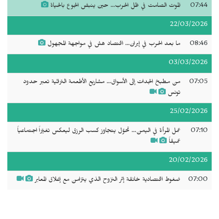
07:44
الموت الصامت في ظل الحرب... حين ينبض الجوع بالحياة
22/03/2026
08:46
ما بعد الحرب في إيران... اقتصاد هش في مواجهة المجهول
03/03/2026
07:05
من مطبخ الجدات إلى الأسواق... مشاريع الأطعمة التراثية تعبر حدود
تونس
25/02/2026
07:10
عمل المرأة في اليمن… تحوّل يتجاوز كسب الرزق ليعكس تغيّراً اجتماعياً
عميقاً
20/02/2026
07:00
ضغوط اقتصادية خانقة إثر النزوح الذي يتزامن مع إغلاق المعابر