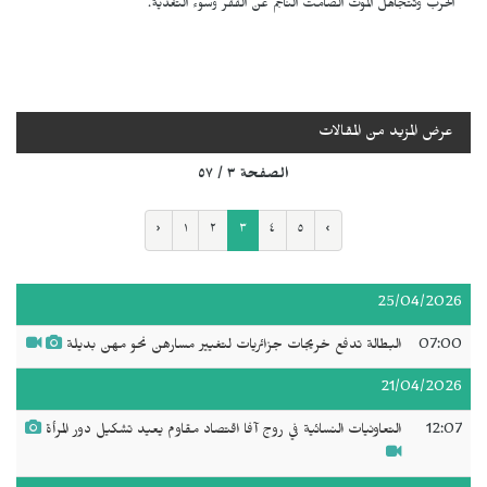
الحرب وتتجاهل الموت الصامت الناجم عن الفقر وسوء التغذية.
عرض المزيد من المقالات
الصفحة ٣ / ٥٧
‹
١
٢
٣
٤
٥
›
25/04/2026
07:00
البطالة تدفع خريجات جزائريات لتغيير مسارهن نحو مهن بديلة
21/04/2026
12:07
التعاونيات النسائية في روج آفا اقتصاد مقاوم يعيد تشكيل دور المرأة