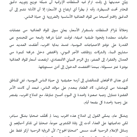
ويأتي حديثها في وقت تزعم فيه السلطات الإيرانية أن شبكة توزيع وتوريد دقيق
المخابز تحت السيطرة، وأنه لم يطرأ أي ارتفاع في الأسعار؛ إلا أن الأدلة تشير إلى أن
الدقيق والخبز أصبحا من المواد الغذائية الأساسية والضرورية في حياة الناس.
وخلافاً لمزاعم السلطات باستقرار الأسعار، يعاني سوق المواد الغذائية من عصابات
مافيات معقدة وفجوة طبقية عميقة، فرّقت عملياً شريحة واسعة من المجتمع عن
القدرة على توفير الاحتياجات اليومية، فمنذ بداية الحرب، أُغلقت العديد من
مشاريع البناء والشركات ووظائف الأجر اليومي، وانخفض دخل شريحة كبيرة من
العمال والفقراء إلى الصفر، وفي الرسم البياني الاقتصادي، ارتفعت أسعار المواد الغذائية
بوتيرة غير مسبوقة، بينما انخفضت الدخول إلى أدنى مستوياتها.
أدى هذان الاتجاهان المتناقضان إلى أزمة حقيقية في حياة الناس اليومية، ففي المناطق
المهمشة من كرماشان، كاد الطعام ينعدم على موائد الناس، فبعد أن كانت الأسر
الفقيرة تتناول وجبة صغيرة واحدة في اليوم، أصبح تناولها، مع اندلاع الحرب، يقتصر
على وجبة واحدة كل بضعة أيام.
وبشكل عام، يمكن القول إن اندلاع هذه الحرب ربما لم يُخلّف ضحايا بشكل مباشر،
لكن تداعياتها على الغذاء أدت إلى وفاة الكثيرين جوعاً، ضحايا لن تُذكر أسماؤهم في
وسائل الإعلام الرسمية تحت مسمى "ضحايا الجوع"، لأن الرواية الرسمية تُركز فقط على