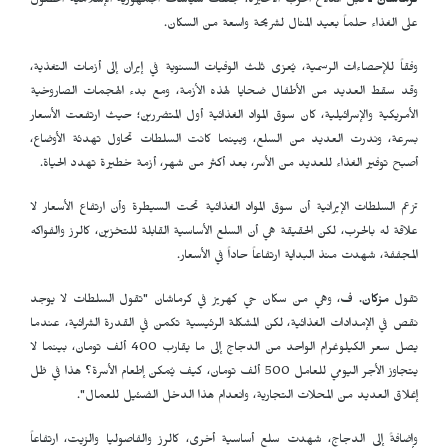
كرماشان ـ
قبل اندلاع الحرب الأخيرة، جعلت سياسات الجمهورية الإسلامية الحصول
على الغذاء حلماً بعيد المنال لشريحة واسعة من السكان.
وفقاً للإحصاءات الرسمية، يُعزى ثلث الوفيات السنوية في إيران إلى أزمات التغذية،
وقد سقط العديد من الأطفال ضحايا لهذه الأزمة، ومع بدء الهجمات الصاروخية
الأمريكية والإسرائيلية، كان سوق المواد الغذائية أول المتضررين؛ حيث ارتفعت الأسعار
بسرعة، وندرت العديد من السلع، وبينما كانت السلطات تحاول تهدئة الأوضاع،
أصبح توفير الغذاء للعديد من الأسر، بعد أكثر من شهر، أزمة خطيرة تهدد الحياة.
تزعم السلطات الإيرانية أن سوق المواد الغذائية تحت السيطرة وأن ارتفاع الأسعار لا
علاقة له بالحرب، لكن الحقيقة هي أن السلع الأساسية القابلة للتخزين، كالرز والفواكه
المجففة، شهدت منذ البداية ارتفاعاً حاداً في الأسعار.
تقول
مزكان. ف
، وهي من سكان حي كهريز في كرماشان "تقول السلطات لا يوجد
نقص في الإمدادات الغذائية، لكن المشكلة الرئيسية تكمن في القدرة الشرائية، عندما
يصل سعر الكيلوغرام الواحد من الدجاج إلى ما يقارب 400 ألف تومان، بينما لا
يتجاوز الأجر اليومي للعامل 500 ألف تومان، كيف يُمكن إطعام الأسرة؟ هذا في ظل
إغلاق العديد من المحلات التجارية، وانعدام هذا الدخل الضئيل للعمال".
وإضافةً إلى الدجاج، شهدت سلع أساسية أخرى، كالرز والفاصوليا والزيت، ارتفاعاً