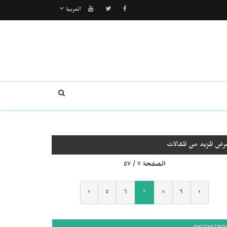
العربية
رض المزيد من المقالات
الصفحة ٧ / ٥٧
‹
٥
٦
٧
٨
٩
›