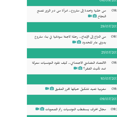
06/09/20
08:
من خلية واحدة إلى مشروع... امرأة من دير الزور تصنع
النجاح
29/07/20
08:
من النزاع إلى الإبداع... رحلة لاجئة سودانية في بناء مشروع
يدوي عابر للحدود
21/07/20
08:
الاقتصاد التضامني الاجتماعي... كيف تقود التونسيات معركة
ضد تأنيث الفقر؟
10/07/20
08:
مغربية تعيد تشكيل حياتها بخرز العقيق
09/07/20
08:
مجال الحرف يستقطب التونسيات رغم الصعوبات