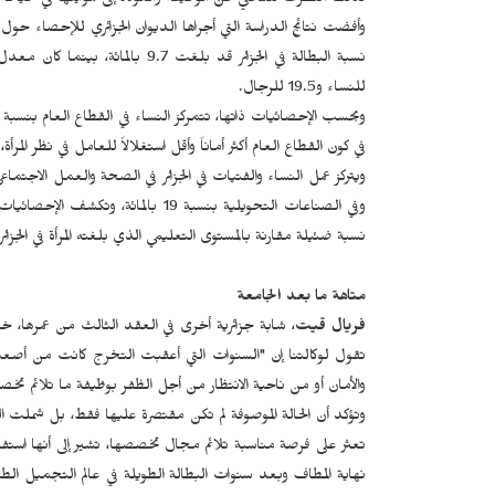
لذلك اضطرت للتخلي عن الوظيفة والعودة إلى هوايتها في خياطة ا
للنساء و19.5 للرجال.
في كون القطاع العام أكثر أماناً وأقل استغلالاً للعامل في نظر المر
نسبة ضئيلة مقارنة بالمستوى التعليمي الذي بلغته المرأة في الجزائر.
متاهة ما بعد الجامعة
فريال قيت
، شابة جزائرية أخرى في العقد الثالث من عمرها، خ
تقول لوكالتنا إن "السنوات التي أعقبت التخرج كانت من أصعب 
والأمان أو من ناحية الانتظار من أجل الظفر بوظيفة ما تلائم تخ
وتؤكد أن الحالة الموصوفة لم تكن مقتصرة عليها فقط، بل شملت 
تعثر على فرصة مناسبة تلائم مجال تخصصها، تشير إلى أنها است
نهاية المطاف وبعد سنوات البطالة الطويلة في عالم التجميل الط