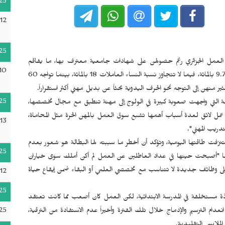
25
12
25
لعمل الجزائري رغم حصولهن على شهادات جامعية معترف بها، ما يفاقم
10
شعورهن بالإحباط وفقدان الثقة بالنفس. وتقدر نسبة البطالة بـ9.7 بالمائة، فيما لا تتجاوز نسبة النساء العاملات 18 بالمائة، بينما تواجه 60
 منهن إلى التوجه نحو الحرف اليدوية بحثاً عن بديل مهني أكثر استقراراً.
25
اصمة التي واجهت صعوبة كبيرة في الولوج إلى مهنة تنطبق مع مجال تخصصها،
مل لائق لعدة أسباب أهمها تشبع سوق العمل بالمهن الحرة مثل المحاماة،
13
تدريب المهني".
نزفت طاقتها اليومية، وتؤكد أن أخطر ما سببته لها البطالة هو شعور بعدم
25
وكها "أصبحت حينها في عداد العاطلين عن العمل لم أكن أملك سوى خياران
م على وظائف جديدة لا تتناسب مع تخصصي العلمي أو البقاء ضمن إيقاع حياة
12
25
اذة مستخلفة في المدرسة الابتدائية، لكن العمل كان أصعب مما كانت تعتقد
25
دام الترسيم والإدماج خلال تلك الفترة وأخيراً عدم الاستفادة من الترقية،