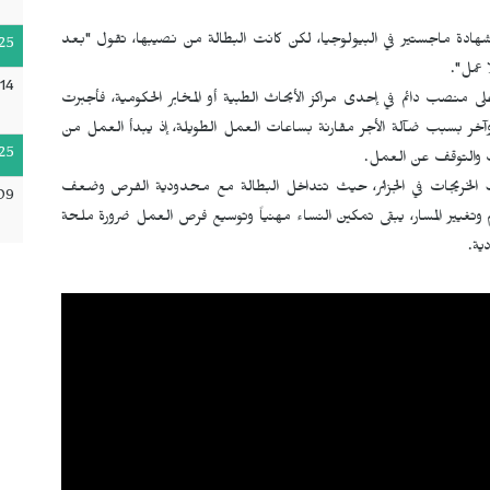
دة ماجستير في البيولوجيا، لكن كانت البطالة من نصيبها، تقول "بعد
25
 عمل".
14
منصب دائم في إحدى مراكز الأبحاث الطبية أو المخابر الحكومية، فأجبرت
آخر بسبب ضآلة الأجر مقارنة بساعات العمل الطويلة، إذ يبدأ العمل من
25
يت والتوقف عن العمل.
لخريجات في الجزائر، حيث تتداخل البطالة مع محدودية الفرص وضعف
09
وتغيير المسار، يبقى تمكين النساء مهنياً وتوسيع فرص العمل ضرورة ملحة
ية.