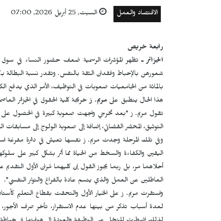
الاقتصاد والعمل
السبت, 25 أبريل 2026, 07:00
رابعة خريص
الجزائر ـ
تظهر المؤشرات الرسمية ضعف حضور النساء في سوق ا
بالمائة من الجامعيات صعوبات في التوظيف، الأمر الذي يدفع الكثير
هذا الحال ينطبق على
مريم. ز
خريجة كلية الحقوق في الجزائر الع
تقول مريم. ز "بعد تخرجي واجهت صعوبة كبيرة في الحصول على ع
التوثيق، المحضر القضائي، إضافة إلى صعوبة الولوج إلى مسابقات ال
وفي تلك المرحلة وجدت مريم. ز نفسها تعيش في دائرة مفرغة است
اليقين والكفاءة والسخط من الحياة مما أثر بشكل كبير على سل
أحلاهما مر، بل ربما يجوز القول إن كليهما مُران الأول التقدي
العاطلين عن العمل والذي يتسم عادة بالفراغ والتوتر النفسي".
واستقرت مريم. ز على الخيار الأول والتحقت بقطاع التعليم كأست
لعدة أسباب تذكر من بينها عدم الاستقرار، تأخر صرف الأجور، انع