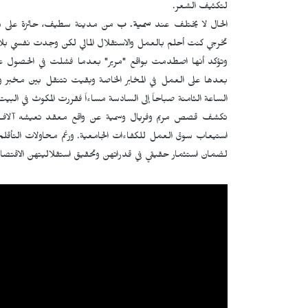
لتكثيف الشعر.
الحال لا يختلف عند
سمية. ب
من مدينة سطيف، حائزة على شها
تخرجي كنت أحلم بالعمل والاستقلال المالي لكن وجدت نفسي بلا
وتؤكد أنها اصطدمت بواقع "مرير" بعدما فشلت في الحصول على 
بعدها على العمل في المخابر الخاصة وبقيت تتنقل بين مخبر و
الساعة الثامنة صباحاً إلى السادسة مساءاً فقررت المكوث في الب
تكشف قصص مريم وفريال وسمية عن واقع معقد تعيشه آلاف ا
استيعاب سوق العمل للكفاءات الجامعية. ورغم محاولات التأقلم 
لضمان استثمار حقيقي في قدراتهن وتحقيق استقلاليتهن الاقتصاد