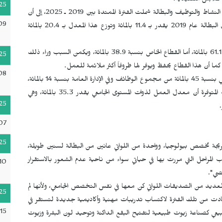
لملابس التقليدية.
25
وأفضت نتائج الدراسة التي أجراها الديوان الجزائري للإحصاء حول النشاط والتوظيف والبطالة شملت الفترة الممتدة بين 2019 ـ 2025، إلى أن
09
نسبة البطالة في الجزائر قد بلغت 9.7 بالمائة، بينما كان معدل البطالة عام 2019 يقدر بـ 11.4 بالمائة وتوزع هذا المعدل بـ 20.4 بالمائة
وبحسب الإحصائيات ذاتها، تتمركز النساء في القطاع العام بنسبة 61.1 بالمائة، أما القطاع الخاص بنسبة 38.9 بالمائة، ويكمن السبب وراء ذلك
25
أة، كما أن هذا القطاع يحفظ ويوفر لها ظروفاً أكثر ملائمة للعمل.
08
ويتركز عمل النساء والفتيات في الجزائر في الصحة والعمل الاجتماعي بنسبة 45 بالمائة من مجموع الوظائف وفي الإدارة العامة بنسبة 14 بالمائة،
وفي الصناعات التحويلية بنسبة 19 بالمائة، وتكشف الإحصائيات المتوفرة أن معدل العمل لذوات المستوى الجامعي يقدر 35.3 بالمائة، وهي
25
07
25
ريجة تخصص بيولوجيا، وواحدة من اللواتي عانين من البطالة لسنين طويلة،
المراحل التي مررت بها في حياتي سواء من ناحية عدم الشعور بالاستقرار
10
صصي".
العديد من الصديقات اللواتي كن معها في نفس التخصص الجامعي، ولأنها لم
25
فادت من تلك الفترة لاكتساب تدريبات مهنية وأكاديمية جديدة لتستقر في
15
بيعي كصناعة زيوت طبيعية لتفتيح البقع الداكنة وتوحيد لون البشرة وزيوت