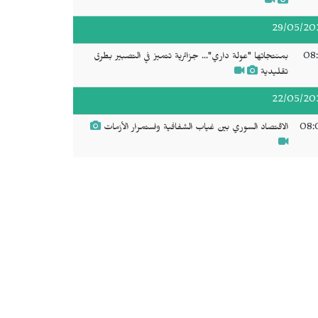
29/05/20
08:
بمنتجاتها "عولة داري"... جزائرية تتميز في التصبير بطرق
تقليدية
22/05/20
08:
الاقتصاد السوري بين غياب الشفافية واستمرار الأزمات