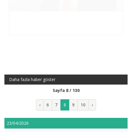
Daha fazla haber göster
Sayfa 8 / 130
‹
6
7
8
9
10
›
23/04/2026