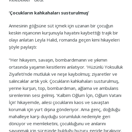
‘Çocukların kahkahaları susturulmuş’
Annesinin göğsüne süt içmek için uzanan bir çocuğun
keskin nişancının kurşunuyla hayatını kaybettiği trajik bir
olayı anlatan Leyla Halid, romanda geçen kimi hikayeleri
şöyle paylaştı:
“Her hikayem, savaşın, bombardımanın ve yıkımın
ortasında yaşamın kesitlerini anlatıyor. ‘Hüzünlü Yoksulluk
Ziyafeti’nde mutluluk ve neşe kaybolmuş; ziyaretler ve
salıncaklar artık yok. Çocukların kahkahaları susturulmuş,
yerine kurşun, top, bombardıman, ağlama ve ambulans
sirenlerinin sesi gelmiş. ‘Kalbim Oğlum İçin, Oğlum Vatanı
İçin’ hikayemde, ailesi çocuklarını kaos ve savaştan
korumak için yurt dışına gönderiyor. Ama genç, doğduğu
mahalleye karşı duyduğu sorumluluk nedeniyle geri
dönüyor ve memleketini, çocukluğunu ve anılarını
savunmak için sürgünde bulduğu huzuru geride bırakıyor.