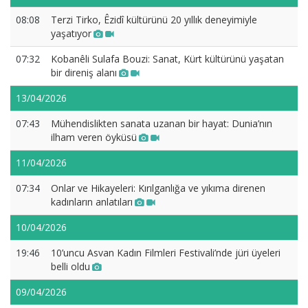
08:08
Terzi Tirko, Êzidî kültürünü 20 yıllık deneyimiyle
yaşatıyor
07:32
Kobanêli Sulafa Bouzi: Sanat, Kürt kültürünü yaşatan
bir direniş alanı
13/04/2026
07:43
Mühendislikten sanata uzanan bir hayat: Dunia’nın
ilham veren öyküsü
11/04/2026
07:34
Onlar ve Hikayeleri: Kırılganlığa ve yıkıma direnen
kadınların anlatıları
10/04/2026
19:46
10’uncu Asvan Kadın Filmleri Festivali’nde jüri üyeleri
belli oldu
09/04/2026