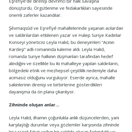
Eşrefiyê’de direnişi devrimci bir halk savaşına
dönüştürdü. Örgütlenme ve fedakarlıkları sayesinde
önemli zaferler kazandılar.
Şêxmaqsûd ve Eşrefiyê mahallelerinde yaşanan acılardan
ve saldırılardan etkilenen yazar ve Halep Suriye Kadınlar
Konseyi yöneticisi Leyla Halid, bu deneyimleri “Acının
Kardeşi” adlı romanında kaleme aldı. Leyla Halid,
romanda Suriye halkının düşmanları tarafından hedef
alındığını ve özellikle bu iki mahalleye yapılan saldırıların,
bölgedeki etnik ve mezhepsel çeşitlilik nedeniyle daha
acımasız olduğunu vurguluyor. Eserde ayrıca, mahalle
sakinlerinin direnişi ve birbirlerine gösterdikleri
dayanışma da ön plana çıkarılıyor.
Zihninde oluşan anlar…
Leyla Halid, ilhamın çoğunlukla anlık düşüncelerden, yani
karşılaştığı durumlar veya gözlemler karşısında zihninde
kısa süreli fakat yoğun bir şekilde oluşan farkındalık ve