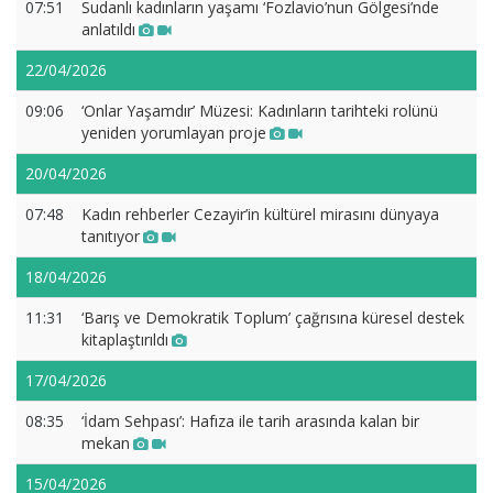
07:51
Sudanlı kadınların yaşamı ‘Fozlavio’nun Gölgesi’nde
anlatıldı
22/04/2026
09:06
‘Onlar Yaşamdır’ Müzesi: Kadınların tarihteki rolünü
yeniden yorumlayan proje
20/04/2026
07:48
Kadın rehberler Cezayir’in kültürel mirasını dünyaya
tanıtıyor
18/04/2026
11:31
‘Barış ve Demokratik Toplum’ çağrısına küresel destek
kitaplaştırıldı
17/04/2026
08:35
‘İdam Sehpası’: Hafıza ile tarih arasında kalan bir
mekan
15/04/2026