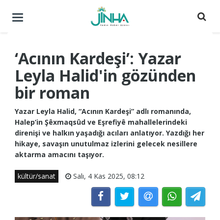
Menüyü
aç
/
kapat
‘Acının Kardeşi’: Yazar
Leyla Halid'in gözünden
bir roman
Yazar Leyla Halid, “Acının Kardeşi” adlı romanında,
Halep’in Şêxmaqsûd ve Eşrefiyê mahallelerindeki
direnişi ve halkın yaşadığı acıları anlatıyor. Yazdığı her
hikaye, savaşın unutulmaz izlerini gelecek nesillere
aktarma amacını taşıyor.
kültür/sanat
Salı, 4 Kas 2025, 08:12