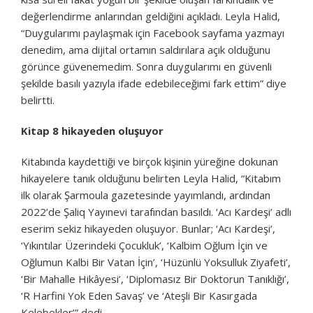
değerlendirme anlarından geldiğini açıkladı. Leyla Halid,
“Duygularımı paylaşmak için Facebook sayfama yazmayı
denedim, ama dijital ortamın saldırılara açık olduğunu
görünce güvenemedim. Sonra duygularımı en güvenli
şekilde basılı yazıyla ifade edebileceğimi fark ettim” diye
belirtti.
Kitap 8 hikayeden oluşuyor
Kitabında kaydettiği ve birçok kişinin yüreğine dokunan
hikayelere tanık olduğunu belirten Leyla Halid, “Kitabım
ilk olarak Şarmoula gazetesinde yayımlandı, ardından
2022’de Şaliq Yayınevi tarafından basıldı. ‘Acı Kardeşi’ adlı
eserim sekiz hikayeden oluşuyor. Bunlar; ‘Acı Kardeşi’,
‘Yıkıntılar Üzerindeki Çocukluk’, ‘Kalbim Oğlum İçin ve
Oğlumun Kalbi Bir Vatan İçin’, ‘Hüzünlü Yoksulluk Ziyafeti’,
‘Bir Mahalle Hikâyesi’, ‘Diplomasız Bir Doktorun Tanıklığı’,
‘R Harfini Yok Eden Savaş’ ve ‘Ateşli Bir Kasırgada
Kelebekler’” dedi.