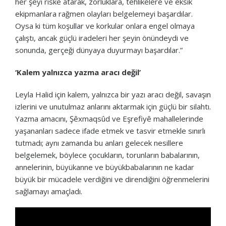
her şeyi riske atarak, zorluklara, tehlikelere ve eksik
ekipmanlara rağmen olayları belgelemeyi başardılar.
Oysa ki tüm koşullar ve korkular onlara engel olmaya
çalıştı, ancak güçlü iradeleri her şeyin önündeydi ve
sonunda, gerçeği dünyaya duyurmayı başardılar.”
‘Kalem yalnızca yazma aracı değil’
Leyla Halid için kalem, yalnızca bir yazı aracı değil, savaşın
izlerini ve unutulmaz anlarını aktarmak için güçlü bir silahtı.
Yazma amacını, Şêxmaqsûd ve Eşrefiyê mahallelerinde
yaşananları sadece ifade etmek ve tasvir etmekle sınırlı
tutmadı; aynı zamanda bu anları gelecek nesillere
belgelemek, böylece çocukların, torunların babalarının,
annelerinin, büyükanne ve büyükbabalarının ne kadar
büyük bir mücadele verdiğini ve direndiğini öğrenmelerini
sağlamayı amaçladı.