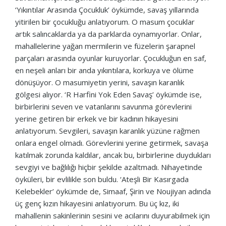
‘Yıkıntılar Arasında Çocukluk’ öykümde, savaş yıllarında
yitirilen bir çocukluğu anlatıyorum. O masum çocuklar
artık salıncaklarda ya da parklarda oynamıyorlar. Onlar,
mahallelerine yağan mermilerin ve füzelerin şarapnel
parçaları arasında oyunlar kuruyorlar. Çocukluğun en saf,
en neşeli anları bir anda yıkıntılara, korkuya ve ölüme
dönüşüyor. O masumiyetin yerini, savaşın karanlık
gölgesi alıyor. ‘R Harfini Yok Eden Savaş’ öykümde ise,
birbirlerini seven ve vatanlarını savunma görevlerini
yerine getiren bir erkek ve bir kadının hikayesini
anlatıyorum. Sevgileri, savaşın karanlık yüzüne rağmen
onlara engel olmadı. Görevlerini yerine getirmek, savaşa
katılmak zorunda kaldılar, ancak bu, birbirlerine duydukları
sevgiyi ve bağlılığı hiçbir şekilde azaltmadı. Nihayetinde
öyküleri, bir evlilikle son buldu. ‘Ateşli Bir Kasırgada
Kelebekler’ öykümde de, Simaaf, Şirin ve Noujiyan adında
üç genç kızın hikayesini anlatıyorum. Bu üç kız, iki
mahallenin sakinlerinin sesini ve acılarını duyurabilmek için