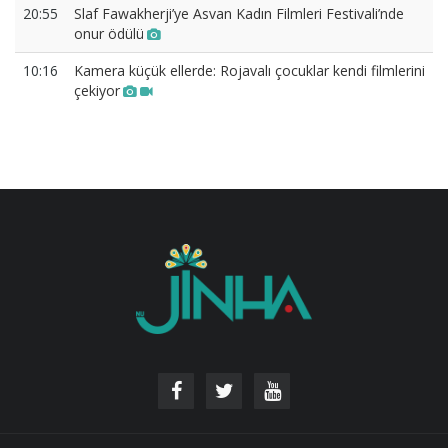
20:55
Slaf Fawakherji’ye Asvan Kadın Filmleri Festivali’nde
onur ödülü
10:16
Kamera küçük ellerde: Rojavalı çocuklar kendi filmlerini
çekiyor