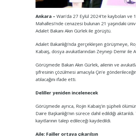
Ankara –
Wan’da 27 Eylül 2024’te kaybolan ve 1
Mahallesi’nde cenazesi bulunan 21 yaşındaki ünive
Adalet Bakanı Akın Gürlek ile görüştü.
Adalet Bakanlığı’nda gerçekleşen görüşmeye, Roj
Kabaiş, dosya avukatlarından Zeynep Demir ile Am
Görüşmede Bakan Akın Gürlek, ailenin ve avukatları
şifresinin çözülmesi amacıyla Çin’e gönderileceğ
atılacağını ifade etti.
Deliller yeniden incelenecek
Görüşmede ayrıca, Rojin Kabaiş’in şüpheli ölümünü
Daire Başkanlığı’nın sürece dahil edildiği aktarıld
kayıtlarının talep edileceği kaydedildi.
Aile: Failler ortaya çıkarılsın