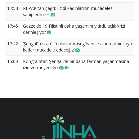
17:54
REPAK'tan çağrı: Êzidî kadınlarının mücadelesi
sahiplenilmeli
17:45
Gazze'de 19 Filistinli daha yaşamını yitirdi, açlık krizi
derinleşiyor
17:42
‘Şengal’in statüsü uluslararası güvence altına alınıncaya
kadar mücadele edeceğiz’
15:00
Kongra Star: Şengal'de bir daha ferman yaşanmasına
izin vermeyeceğiz