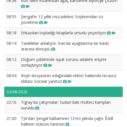
08:56
Kürt bilim insanından ağaç kanserine biyolojik çözüm
08:55
Şengal'in 12 yıllık mücadelesi: Soykırımdan öz
yönetime
08:18
Enkazdan topladığı kitaplarla umudu yeşertiyor
08:14
Tanıklıklar anlatıyor: İran'da aşağılanma bir baskı
aracına dönüştü
08:12
Doğum şiddetinde ispat sorunu adalete erişimi
zorlaştırıyor
08:04
Rojin dosyasının odağındaki rektör hakkında tecavüz
iddiası: Sorular yanıtsız
03/08/2026
22:16
Tigray'da çatışmalar: Sudan'daki mülteci kampları
vuruldu
21:00
TJA'dan Şengal katliamının 12'nci yılında çağrı: Êzidî
halkının statüsü tanınsın