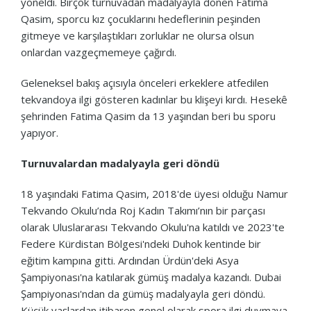
yöneldi. Birçok turnuvadan madalyayla dönen Fatima
Qasim, sporcu kız çocuklarını hedeflerinin peşinden
gitmeye ve karşılaştıkları zorluklar ne olursa olsun
onlardan vazgeçmemeye çağırdı.
Geleneksel bakış açısıyla önceleri erkeklere atfedilen
tekvandoya ilgi gösteren kadınlar bu klişeyi kırdı. Hesekê
şehrinden Fatima Qasim da 13 yaşından beri bu sporu
yapıyor.
Turnuvalardan madalyayla geri döndü
18 yaşındaki Fatima Qasim, 2018'de üyesi olduğu Namur
Tekvando Okulu’nda Roj Kadın Takımı’nın bir parçası
olarak Uluslararası Tekvando Okulu'na katıldı ve 2023'te
Federe Kürdistan Bölgesi'ndeki Duhok kentinde bir
eğitim kampına gitti. Ardından Ürdün'deki Asya
Şampiyonası'na katılarak gümüş madalya kazandı. Dubai
Şampiyonası'ndan da gümüş madalyayla geri döndü.
Küçük yaşlardan itibaren genel olarak spora ilgi duymaya