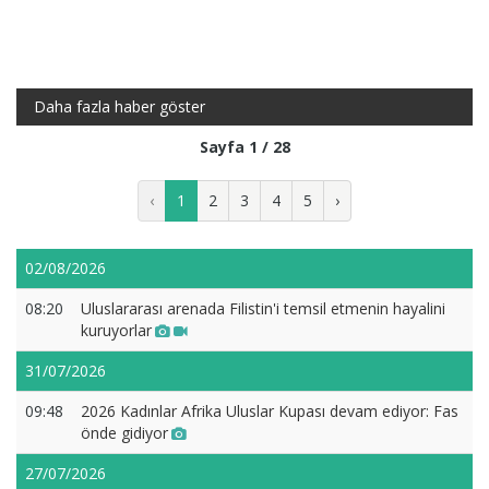
Daha fazla haber göster
Sayfa 1 / 28
‹
1
2
3
4
5
›
02/08/2026
08:20
Uluslararası arenada Filistin'i temsil etmenin hayalini
kuruyorlar
31/07/2026
09:48
2026 Kadınlar Afrika Uluslar Kupası devam ediyor: Fas
önde gidiyor
27/07/2026