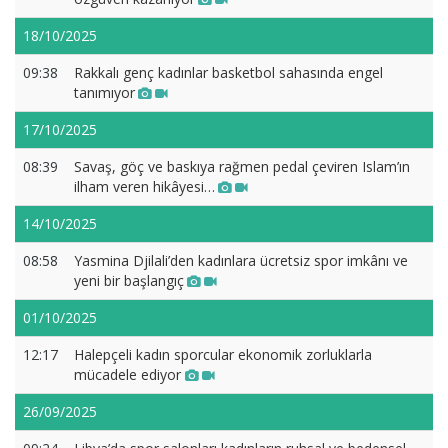
18/10/2025
09:38
Rakkalı genç kadınlar basketbol sahasında engel
tanımıyor
17/10/2025
08:39
Savaş, göç ve baskıya rağmen pedal çeviren Islam’ın
ilham veren hikâyesi…
14/10/2025
08:58
Yasmina Djilali’den kadınlara ücretsiz spor imkânı ve
yeni bir başlangıç
01/10/2025
12:17
Halepçeli kadın sporcular ekonomik zorluklarla
mücadele ediyor
26/09/2025