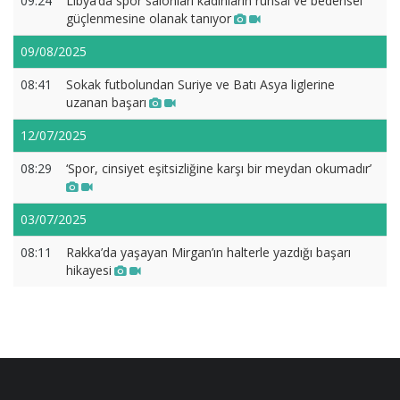
09:24
Libya’da spor salonları kadınların ruhsal ve bedensel
güçlenmesine olanak tanıyor
09/08/2025
08:41
Sokak futbolundan Suriye ve Batı Asya liglerine
uzanan başarı
12/07/2025
08:29
‘Spor, cinsiyet eşitsizliğine karşı bir meydan okumadır’
03/07/2025
08:11
Rakka’da yaşayan Mirgan’ın halterle yazdığı başarı
hikayesi