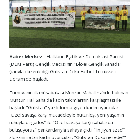
Haber Merkezi-
Halkların Eşitlik ve Demokrasi Partisi
(DEM Parti) Gençlik Meclisi’nin "Lêxe! Gençlik Sahada”
şiarıyla düzenlediği Gülistan Doku Futbol Turnuvası
Dersim’de başladı.
Turnuvanın ilk müsabakası Munzur Mahallesi’nde bulunan
Munzur Halı Saha'da kadın takımlarının karşılaşması ile
başladı. "Gülistan" yazılı forma giyen kadın oyuncular,
“Özel savaşa karşı mücadeleyle bütünleş, yeni yaşamın
ruhuyla özgürleş” ile "Özel savaşa karşı sahalarda
buluşuyoruz" pankartlarıyla sahaya çıktı. "Jin jiyan azadî”
sloganını atan kadın oyuncular, "Gülistan Doku nerede?"