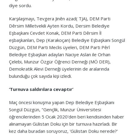
diye sordu.
Karşılaşmayı, Tevgera Jinên azad( TJA), DEM Parti
Dêrsim Milletvekili Ayten Kordu, Dersim Belediye
Eşbaşkanı Cevdet Konak, DEM Parti Dêrsim İl
eşbaşkanları, Dep (Karakoçan) Belediye Eşbaşkanı Songül
Düzgün, DEM Parti Meclis üyeleri, DEM Parti Pêrî
Belediye Eşbaşkan adayları Naciye Aslan ile Orhan
Çelebi, Munzur Özgür Öğrenci Derneği (MÖ DER),
Demokratik Alevi Derneği üyelerinin de aralarında
bulunduğu çok sayıda kişi izledi.
‘Turnuva saldırılara cevaptır’
Maç öncesi konuşma yapan Dep Belediye Eşbaşkanı
Songül Düzgün, "Gençlik, Munzur Üniversitesi
öğrencilerinden 5 Ocak 2020'den beri kendisinden haber
alınamayan Gülistan Doku için bir turnuva hazırladı. Bir
kez daha buradan soruyoruz, 'Gülistan Doku nerede?'