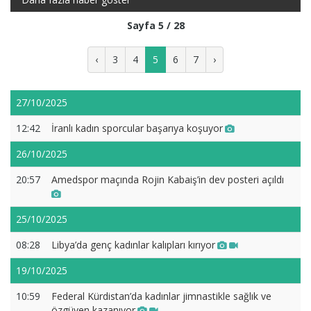
Sayfa 5 / 28
‹
3
4
5
6
7
›
27/10/2025
12:42
İranlı kadın sporcular başarıya koşuyor
26/10/2025
20:57
Amedspor maçında Rojin Kabaiş’in dev posteri açıldı
25/10/2025
08:28
Libya’da genç kadınlar kalıpları kırıyor
19/10/2025
10:59
Federal Kürdistan’da kadınlar jimnastikle sağlık ve
özgüven kazanıyor