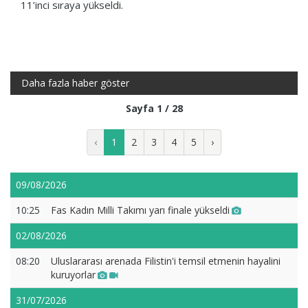
11’inci sıraya yükseldi.
Daha fazla haber göster
Sayfa 1 / 28
‹
1
2
3
4
5
›
09/08/2026
10:25
Fas Kadın Milli Takımı yarı finale yükseldi
02/08/2026
08:20
Uluslararası arenada Filistin'i temsil etmenin hayalini
kuruyorlar
31/07/2026