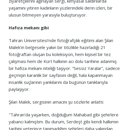
ziyaretçilerini ağırlayan sergi, kimyasal saldırılarda
yaşamını yitiren kadınların yüzlerindeki derin izleri, bir
ulusun bitmeyen yarasıyla buluşturuyor.
Hafıza mekanı gibi
Tahran Üniversitesi’nde fotoğrafçılık eğitimi alan Şilan
Malek’in belgesele yakın bir titizlikle hazırladığı 21
fotoğraftan oluşan bu koleksiyon, hem kişisel bir tez
çalışması hem de Kürt halkının acı dolu tarihine adanmış
bir hafıza mekanı niteliği taşıyor. “Sessiz Yaralar”, sadece
geçmişin karanlık bir sayfasını değil, hala kapanmayan
insanlık suçlarının yankılarını da bugünün tanıklarıyla
paylaşıyor.
Şilan Malek, sergisinin amacını şu sözlerle anlattı:
"Tahran’da yaşarken, doğduğum Mahabad gibi şehirlere
yabancı kalmıştım. Bu durum, Serdeşt gibi kendi halkımın
tarihini yeterince tanımadığım şehirleri daha yakından