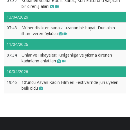
07:32
Kobanêli Sulafa Bouzi: Sanat, Kürt kültürünü yaşatan
bir direniş alanı
13/04/2026
07:43
Mühendislikten sanata uzanan bir hayat: Dunia’nın
ilham veren öyküsü
11/04/2026
07:34
Onlar ve Hikayeleri: Kırılganlığa ve yıkıma direnen
kadınların anlatıları
10/04/2026
19:46
10’uncu Asvan Kadın Filmleri Festivali’nde jüri üyeleri
belli oldu