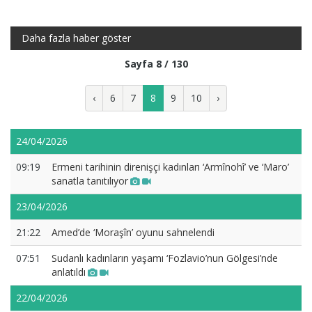
Daha fazla haber göster
Sayfa 8 / 130
‹
6
7
8
9
10
›
24/04/2026
09:19
Ermeni tarihinin direnişçi kadınları ‘Armînohî’ ve ‘Maro’
sanatla tanıtılıyor
23/04/2026
21:22
Amed’de ‘Moraşîn’ oyunu sahnelendi
07:51
Sudanlı kadınların yaşamı ‘Fozlavio’nun Gölgesi’nde
anlatıldı
22/04/2026