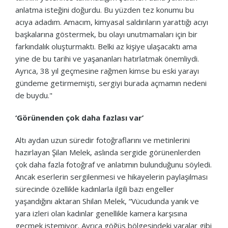
anlatma isteğini doğurdu. Bu yüzden tez konumu bu
acıya adadım. Amacım, kimyasal saldırıların yarattığı acıyı
başkalarına göstermek, bu olayı unutmamaları için bir
farkındalık oluşturmaktı. Belki az kişiye ulaşacaktı ama
yine de bu tarihi ve yaşananları hatırlatmak önemliydi.
Ayrıca, 38 yıl geçmesine rağmen kimse bu eski yarayı
gündeme getirmemişti, sergiyi burada açmamın nedeni
de buydu."
‘Görünenden çok daha fazlası var’
Altı aydan uzun süredir fotoğraflarını ve metinlerini
hazırlayan Şilan Melek, aslında sergide görünenlerden
çok daha fazla fotoğraf ve anlatımın bulunduğunu söyledi.
Ancak eserlerin sergilenmesi ve hikayelerin paylaşılması
sürecinde özellikle kadınlarla ilgili bazı engeller
yaşandığını aktaran Shilan Melek, “Vücudunda yanık ve
yara izleri olan kadınlar genellikle kamera karşısına
geçmek istemiyor. Ayrıca göğüs bölgesindeki yaralar gibi