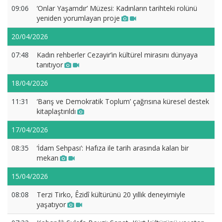
09:06
‘Onlar Yaşamdır’ Müzesi: Kadınların tarihteki rolünü
yeniden yorumlayan proje
20/04/2026
07:48
Kadın rehberler Cezayir’in kültürel mirasını dünyaya
tanıtıyor
18/04/2026
11:31
‘Barış ve Demokratik Toplum’ çağrısına küresel destek
kitaplaştırıldı
17/04/2026
08:35
‘İdam Sehpası’: Hafıza ile tarih arasında kalan bir
mekan
15/04/2026
08:08
Terzi Tirko, Êzidî kültürünü 20 yıllık deneyimiyle
yaşatıyor