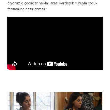
diyoruz ki çocuklar halklar arası kardeşlik ruhuyla çocuk
festivaline hazırlanmalı."