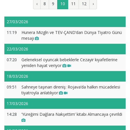
‹
8
9
10
11
12
›
27/03/2026
11:19
Hunera Mizgîn ve TEV-ÇAND’dan Dünya Tiyatro Günü
mesajı
22/03/2026
07:20
Geleneksel oyuncak bebeklerle Cezayir kıyafetlerine
yeniden hayat veriyor
18/03/2026
09:51
Sahneye taşınan direniş: Rojava’da halkın mücadelesi
tiyatroyla anlatılıyor
17/03/2026
14:28
‘Yüreğimi Dağlara Nakşettim’ kitabı Almancaya çevrildi