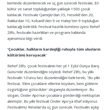
kentinde düzenlenecek ve üç gün sürecek festivale, 83
kültür ve sanat topluluğundan yaklaşık 1500 çocuk
katılacak. Festivale Qamişlo’dan 35, Hesekê'den 20,
Rakka'dan 10, Kobanê'den 9 ve Halep'ten 9 topluluğun
katılacağı belirtildi. Festival hazırlık komitesi üyesi Rehef
Zilfo, festivalin hazırlıkları ve programı hakkında
ajansımıza bilgi verdi.
'Çocuklar, halkların kardeşliği ruhuyla tüm ulusların
kültürünü koruyacak'
Rehef Zilfo, çocuk festivalinin her yıl 1 Eylül Dünya Barış
Günü'nde düzenlendiğini söyledi. Rehef Zilfo, bu yılki
festivalin 10’uncu kez düzenlendiğini belirterek, "Bu yılki
festival, 'Elimi çocukların ellerine koydum, beni göklerin
özgürlüğüne götürdüler' sloganıyla düzenleniyor. Bu
slogan, Önder Apo'nun çocuklara gönderdiği mektuptan
alınmıştır. Bu yılki festivali Önder Apo'ya ithaf ediyoruz.
Festivalimiz Rimelan'da üç gün sürecek. Festivalin açılışı