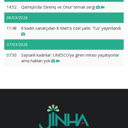
14:52
Qamişlo’da ‘Direniş ve Onur’ temalı sergi
08/03/2026
11:48
8 kadın sanatçıdan 8 Mart’a özel şarkı: ‘Tuz’ yayımlandı
07/03/2026
07:50
Sajnanlı kadınlar: UNESCO’ya giren mirası yaşatıyorlar
ama hakları yok