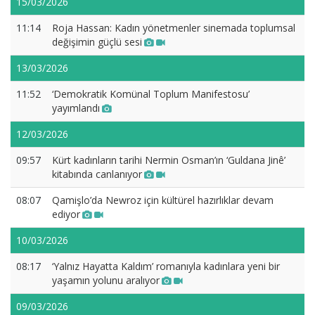
15/03/2026
11:14
Roja Hassan: Kadın yönetmenler sinemada toplumsal
değişimin güçlü sesi
13/03/2026
11:52
‘Demokratik Komünal Toplum Manifestosu’
yayımlandı
12/03/2026
09:57
Kürt kadınların tarihi Nermin Osman’ın ‘Guldana Jinê’
kitabında canlanıyor
08:07
Qamişlo’da Newroz için kültürel hazırlıklar devam
ediyor
10/03/2026
08:17
‘Yalnız Hayatta Kaldım’ romanıyla kadınlara yeni bir
yaşamın yolunu aralıyor
09/03/2026