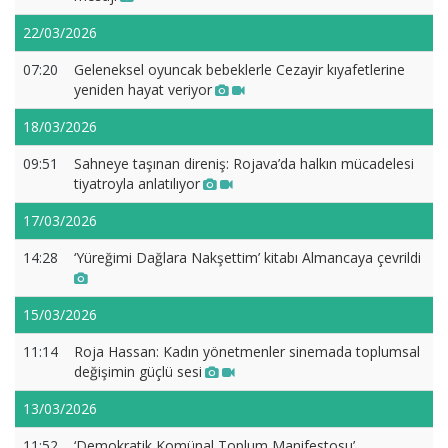
22/03/2026
07:20
Geleneksel oyuncak bebeklerle Cezayir kıyafetlerine
yeniden hayat veriyor
18/03/2026
09:51
Sahneye taşınan direniş: Rojava’da halkın mücadelesi
tiyatroyla anlatılıyor
17/03/2026
14:28
‘Yüreğimi Dağlara Nakşettim’ kitabı Almancaya çevrildi
15/03/2026
11:14
Roja Hassan: Kadın yönetmenler sinemada toplumsal
değişimin güçlü sesi
13/03/2026
11:52
‘Demokratik Komünal Toplum Manifestosu’