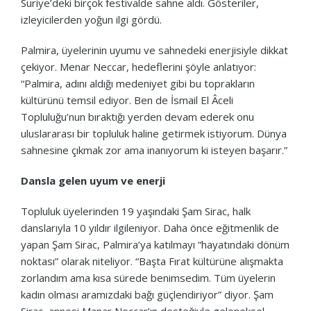
Suriye’deki birçok festivalde sahne aldı. Gösteriler,
izleyicilerden yoğun ilgi gördü.
Palmira, üyelerinin uyumu ve sahnedeki enerjisiyle dikkat
çekiyor. Menar Neccar, hedeflerini şöyle anlatıyor:
“Palmira, adını aldığı medeniyet gibi bu toprakların
kültürünü temsil ediyor. Ben de İsmail El Âceli
Topluluğu’nun bıraktığı yerden devam ederek onu
uluslararası bir topluluk haline getirmek istiyorum. Dünya
sahnesine çıkmak zor ama inanıyorum ki isteyen başarır.”
Dansla gelen uyum ve enerji
Topluluk üyelerinden 19 yaşındaki Şam Sirac, halk
danslarıyla 10 yıldır ilgileniyor. Daha önce eğitmenlik de
yapan Şam Sirac, Palmira’ya katılmayı “hayatındaki dönüm
noktası” olarak niteliyor. “Başta Fırat kültürüne alışmakta
zorlandım ama kısa sürede benimsedim. Tüm üyelerin
kadın olması aramızdaki bağı güçlendiriyor” diyor. Şam
Sirac, annesi Manar Neccar’ın desteğiyle geleneksel