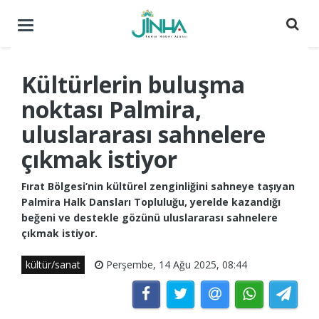
Menüyü
aç
/
kapat
Kültürlerin buluşma
noktası Palmira,
uluslararası sahnelere
çıkmak istiyor
Fırat Bölgesi’nin kültürel zenginliğini sahneye taşıyan
Palmira Halk Dansları Topluluğu, yerelde kazandığı
beğeni ve destekle gözünü uluslararası sahnelere
çıkmak istiyor.
kültür/sanat
Perşembe, 14 Ağu 2025, 08:44