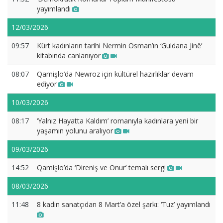
yayımlandı
12/03/2026
09:57
Kürt kadınların tarihi Nermin Osman’ın ‘Guldana Jinê’
kitabında canlanıyor
08:07
Qamişlo’da Newroz için kültürel hazırlıklar devam
ediyor
10/03/2026
08:17
‘Yalnız Hayatta Kaldım’ romanıyla kadınlara yeni bir
yaşamın yolunu aralıyor
09/03/2026
14:52
Qamişlo’da ‘Direniş ve Onur’ temalı sergi
08/03/2026
11:48
8 kadın sanatçıdan 8 Mart’a özel şarkı: ‘Tuz’ yayımlandı