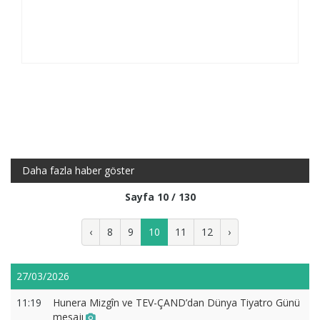
Daha fazla haber göster
Sayfa 10 / 130
‹
8
9
10
11
12
›
27/03/2026
11:19
Hunera Mizgîn ve TEV-ÇAND’dan Dünya Tiyatro Günü
mesajı