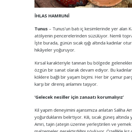
İHLAS HAMRUNİ
Tunus
– Tunus’un batı iç kesimlerinde yer alan Kas
atölyenin pencerelerinden süzülüyor. Nemli toprağ
İşte burada, günün sıcak ışığı altında kadınlar o
hikâyeler yoğuruyor.
Kırsal karakteriyle tanınan bu bölgede gelenekler 
özgün bir sanat olarak devam ediyor. Bu kadınlar 
köklere bağlı bir yaşam biçimi. Her bir çamur par
karşı bir direniş anlamını taşıyor.
‘Gelecek nesiller için zanaatı korumalıyız’
Kil yapım deneyimini ajansımıza anlatan Saliha Amri
yoğurduklarını belirtiyor. Kili, sıcak güneş altınd
Amri, tajin (ateşin üzerine yerleştirilen ve yemek pi
malzemeler gerektirdiğini söylüyor. Özellikle kı