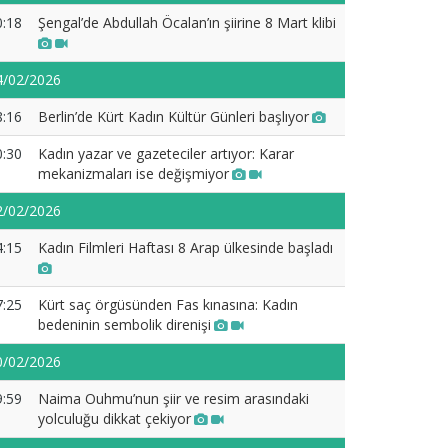
0:18
Şengal’de Abdullah Öcalan’ın şiirine 8 Mart klibi
4/02/2026
8:16
Berlin’de Kürt Kadın Kültür Günleri başlıyor
0:30
Kadın yazar ve gazeteciler artıyor: Karar
mekanizmaları ise değişmiyor
2/02/2026
4:15
Kadın Filmleri Haftası 8 Arap ülkesinde başladı
7:25
Kürt saç örgüsünden Fas kınasına: Kadın
bedeninin sembolik direnişi
0/02/2026
9:59
Naima Ouhmu’nun şiir ve resim arasındaki
yolculuğu dikkat çekiyor