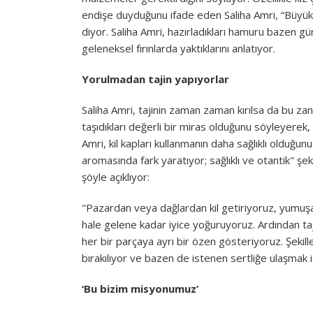
endişe duyduğunu ifade eden Saliha Amri, “Büyükle
diyor. Saliha Amri, hazırladıkları hamuru bazen gü
geleneksel fırınlarda yaktıklarını anlatıyor.
Yorulmadan tajin yapıyorlar
Saliha Amri, tajinin zaman zaman kırılsa da bu za
taşıdıkları değerli bir miras olduğunu söyleyerek, 
Amri, kil kapları kullanmanın daha sağlıklı olduğun
aromasında fark yaratıyor; sağlıklı ve otantik" şekl
şöyle açıklıyor:
"Pazardan veya dağlardan kil getiriyoruz, yumuşa
hale gelene kadar iyice yoğuruyoruz. Ardından ta
her bir parçaya ayrı bir özen gösteriyoruz. Şekil
bırakılıyor ve bazen de istenen sertliğe ulaşmak i
‘Bu bizim misyonumuz’