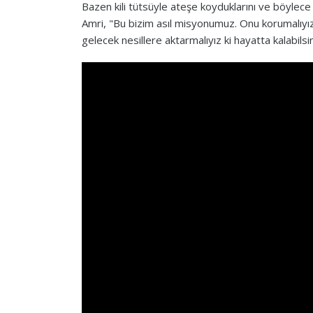
Bazen kili tütsüyle ateşe koyduklarını ve böylece
Amri, "Bu bizim asıl misyonumuz. Onu korumalıyız 
gelecek nesillere aktarmalıyız ki hayatta kalabilsin