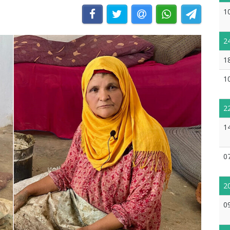
1
2
1
1
2
1
0
2
0