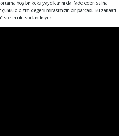
 ortama hoş bir koku yaydıklarını da ifade eden Saliha
çünkü o bizim değerli mirasımızın bir parçası. Bu zanaatı
" sözleri ile sonlandırıyor.