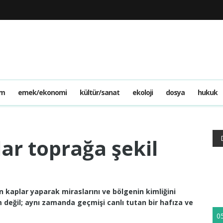
am
emek/ekonomi
kültür/sanat
ekoloji
dosya
hukuk
lar toprağa şekil
n kaplar yaparak miraslarını ve bölgenin kimliğini
 değil; aynı zamanda geçmişi canlı tutan bir hafıza ve
0