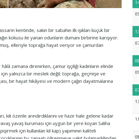
1
0
sarin kentinde, sakin bir sabahın ilk ışıkları küçük bir
1
ın kokusu ile yanan odunların dumanı birbirine karışıyor.
0
turmuş, elleriyle toprağa hayat veriyor ve çamurdan
0
hâlâ zamana direnirken, çamur işçiliği kadınların elinde
0
için yalnızca bir meslek değil; toprağa, geçmişe ve
çası, bir hayat hikâyesi ve modern çağın dayatmalarına
0
1
, kili özenle arındırdıklarını ve hazır hale gelene kadar
1
a yavaş yavaş kuruması için uygun bir yere koyan Saliha
şirmek için kullanılan kil kap) yapımının kaliteli
0
z çocuklarının bu zanaatı öğrenmeye vakit bulamadığından