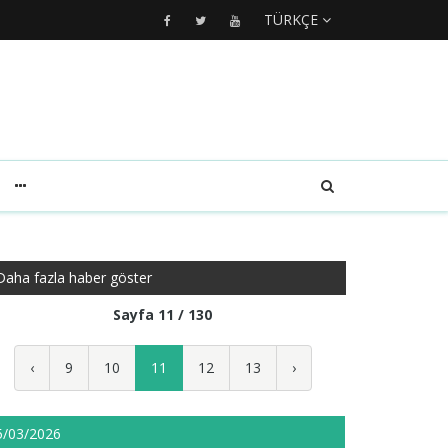
TÜRKÇE
Daha fazla haber göster
Sayfa 11 / 130
‹
9
10
11
12
13
›
5/03/2026