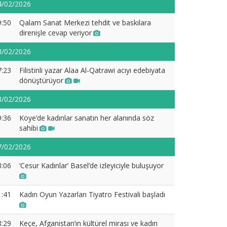
4/02/2026
9:50
Qalam Sanat Merkezi tehdit ve baskılara
direnişle cevap veriyor
3/02/2026
7:23
Filistinli yazar Alaa Al-Qatrawi acıyı edebiyata
dönüştürüyor
8/02/2026
9:36
Koye’de kadınlar sanatın her alanında söz
sahibi
7/02/2026
3:06
‘Cesur Kadınlar’ Basel’de izleyiciyle buluşuyor
1:41
Kadın Oyun Yazarları Tiyatro Festivali başladı
8:29
Keçe, Afganistan’ın kültürel mirası ve kadın