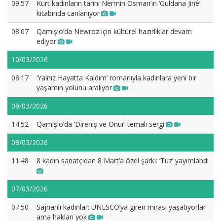
09:57
Kürt kadınların tarihi Nermin Osman’ın ‘Guldana Jinê’
kitabında canlanıyor
08:07
Qamişlo’da Newroz için kültürel hazırlıklar devam
ediyor
10/03/2026
08:17
‘Yalnız Hayatta Kaldım’ romanıyla kadınlara yeni bir
yaşamın yolunu aralıyor
09/03/2026
14:52
Qamişlo’da ‘Direniş ve Onur’ temalı sergi
08/03/2026
11:48
8 kadın sanatçıdan 8 Mart’a özel şarkı: ‘Tuz’ yayımlandı
07/03/2026
07:50
Sajnanlı kadınlar: UNESCO’ya giren mirası yaşatıyorlar
ama hakları yok