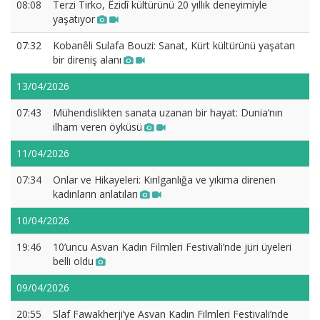
08:08
Terzi Tirko, Êzidî kültürünü 20 yıllık deneyimiyle
yaşatıyor
07:32
Kobanêli Sulafa Bouzi: Sanat, Kürt kültürünü yaşatan
bir direniş alanı
13/04/2026
07:43
Mühendislikten sanata uzanan bir hayat: Dunia’nın
ilham veren öyküsü
11/04/2026
07:34
Onlar ve Hikayeleri: Kırılganlığa ve yıkıma direnen
kadınların anlatıları
10/04/2026
19:46
10’uncu Asvan Kadın Filmleri Festivali’nde jüri üyeleri
belli oldu
09/04/2026
20:55
Slaf Fawakherji’ye Asvan Kadın Filmleri Festivali’nde