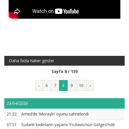
Daha fazla haber göster
Sayfa 8 / 130
‹
6
7
8
9
10
›
23/04/2026
21:22
Amed’de ‘Moraşîn’ oyunu sahnelendi
07:51
Sudanlı kadınların yaşamı ‘Fozlavio’nun Gölgesi’nde