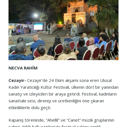
NECVA RAHİM
Cezayir-
Cezayir’de 24 Ekim akşamı sona eren Ulusal
Kadın Yaratıcılığı Kültür Festivali, ülkenin dört bir yanından
sanatçı ve izleyicileri bir araya getirdi. Festival, kadınların
sanattaki sesi, direnişi ve üretkenliğini öne çıkaran
etkinliklerle dolu geçti.
Kapanış töreninde, “Ahellil” ve “Canet” müzik gruplarının
sahne aldığı halk ezgileriyle festival salonu renkli