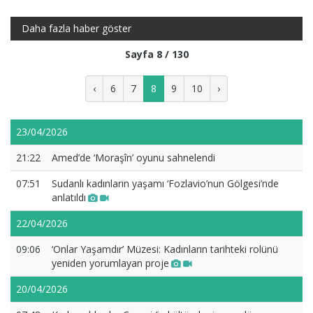
Daha fazla haber göster
Sayfa 8 / 130
‹
6
7
8
9
10
›
23/04/2026
21:22
Amed’de ‘Moraşîn’ oyunu sahnelendi
07:51
Sudanlı kadınların yaşamı ‘Fozlavio’nun Gölgesi’nde
anlatıldı
22/04/2026
09:06
‘Onlar Yaşamdır’ Müzesi: Kadınların tarihteki rolünü
yeniden yorumlayan proje
20/04/2026