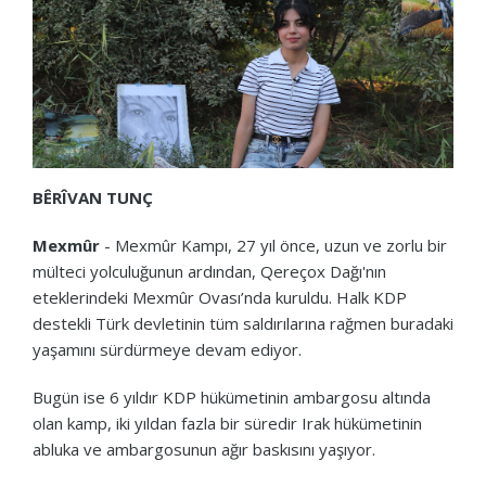
BÊRÎVAN TUNÇ
Mexmûr
- Mexmûr Kampı, 27 yıl önce, uzun ve zorlu bir
mülteci yolculuğunun ardından, Qereçox Dağı'nın
eteklerindeki Mexmûr Ovası’nda kuruldu. Halk KDP
destekli Türk devletinin tüm saldırılarına rağmen buradaki
yaşamını sürdürmeye devam ediyor.
Bugün ise 6 yıldır KDP hükümetinin ambargosu altında
olan kamp, iki yıldan fazla bir süredir Irak hükümetinin
abluka ve ambargosunun ağır baskısını yaşıyor.