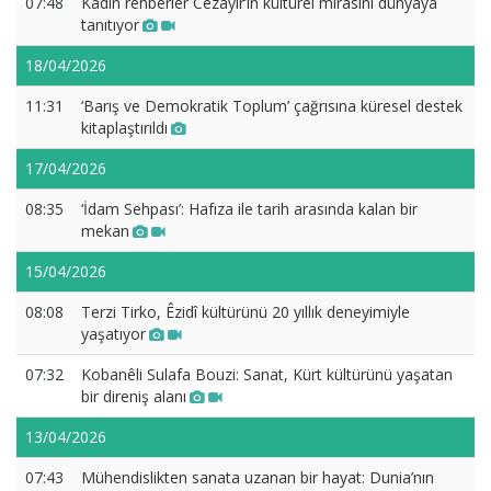
07:48
Kadın rehberler Cezayir’in kültürel mirasını dünyaya
tanıtıyor
18/04/2026
11:31
‘Barış ve Demokratik Toplum’ çağrısına küresel destek
kitaplaştırıldı
17/04/2026
08:35
‘İdam Sehpası’: Hafıza ile tarih arasında kalan bir
mekan
15/04/2026
08:08
Terzi Tirko, Êzidî kültürünü 20 yıllık deneyimiyle
yaşatıyor
07:32
Kobanêli Sulafa Bouzi: Sanat, Kürt kültürünü yaşatan
bir direniş alanı
13/04/2026
07:43
Mühendislikten sanata uzanan bir hayat: Dunia’nın