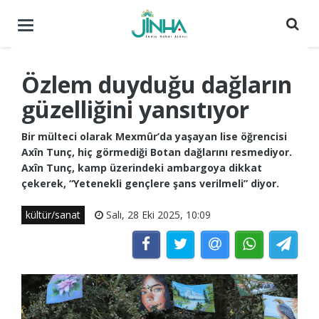
Menüyü
aç
/
kapat
Özlem duyduğu dağların
güzelliğini yansıtıyor
Bir mülteci olarak Mexmûr’da yaşayan lise öğrencisi
Axîn Tunç, hiç görmediği Botan dağlarını resmediyor.
Axîn Tunç, kamp üzerindeki ambargoya dikkat
çekerek, “Yetenekli gençlere şans verilmeli” diyor.
kültür/sanat
Salı, 28 Eki 2025, 10:09