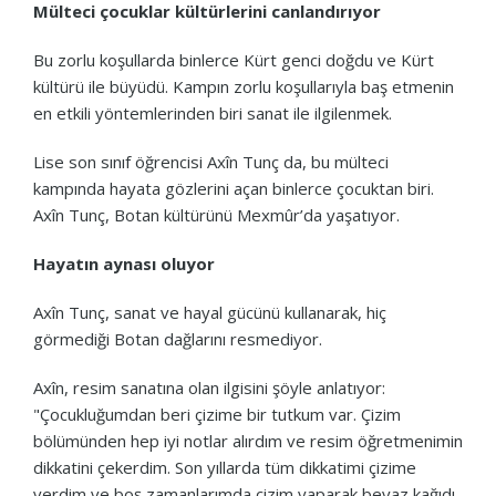
Mülteci çocuklar kültürlerini canlandırıyor
Bu zorlu koşullarda binlerce Kürt genci doğdu ve Kürt
kültürü ile büyüdü. Kampın zorlu koşullarıyla baş etmenin
en etkili yöntemlerinden biri sanat ile ilgilenmek.
Lise son sınıf öğrencisi Axîn Tunç da, bu mülteci
kampında hayata gözlerini açan binlerce çocuktan biri.
Axîn Tunç, Botan kültürünü Mexmûr’da yaşatıyor.
Hayatın aynası oluyor
Axîn Tunç, sanat ve hayal gücünü kullanarak, hiç
görmediği Botan dağlarını resmediyor.
Axîn, resim sanatına olan ilgisini şöyle anlatıyor:
"Çocukluğumdan beri çizime bir tutkum var. Çizim
bölümünden hep iyi notlar alırdım ve resim öğretmenimin
dikkatini çekerdim. Son yıllarda tüm dikkatimi çizime
verdim ve boş zamanlarımda çizim yaparak beyaz kağıdı