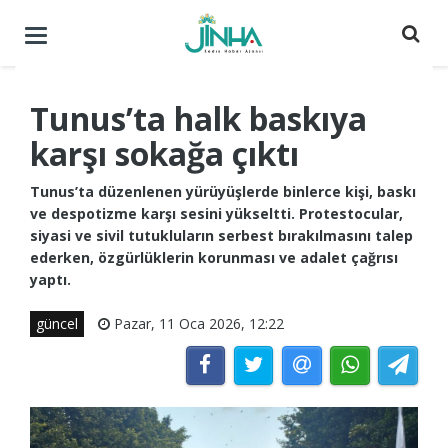
Menüyü
aç
/
kapat
Tunus’ta halk baskıya
karşı sokağa çıktı
Tunus’ta düzenlenen yürüyüşlerde binlerce kişi, baskı
ve despotizme karşı sesini yükseltti. Protestocular,
siyasi ve sivil tutukluların serbest bırakılmasını talep
ederken, özgürlüklerin korunması ve adalet çağrısı
yaptı.
güncel
Pazar, 11 Oca 2026, 12:22