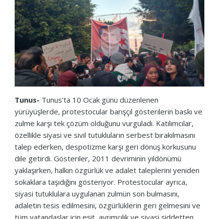
Tunus-
Tunus’ta 10 Ocak günü düzenlenen
yürüyüşlerde, protestocular barışçıl gösterilerin baskı ve
zulme karşı tek çözüm olduğunu vurguladı. Katılımcılar,
özellikle siyasi ve sivil tutukluların serbest bırakılmasını
talep ederken, despotizme karşı geri dönüş korkusunu
dile getirdi. Gösteriler, 2011 devriminin yıldönümü
yaklaşırken, halkın özgürlük ve adalet taleplerini yeniden
sokaklara taşıdığını gösteriyor. Protestocular ayrıca,
siyasi tutuklulara uygulanan zulmün son bulmasını,
adaletin tesis edilmesini, özgürlüklerin geri gelmesini ve
tüm vatandaşlar için eşit, ayrımcılık ve siyasi şiddetten