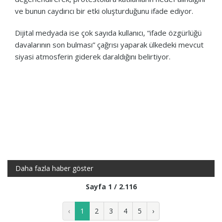
ve bunun caydırıcı bir etki oluşturduğunu ifade ediyor.
Dijital medyada ise çok sayıda kullanıcı, “ifade özgürlüğü
davalarının son bulması” çağrısı yaparak ülkedeki mevcut
siyasi atmosferin giderek daraldığını belirtiyor.
Daha fazla haber göster
Sayfa 1 / 2.116
‹
1
2
3
4
5
›