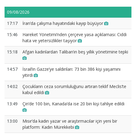
09/08/2026
17:17
İran’da çalışma hayatındaki kayıp büyüyor
15:46
Hareket Yönetimi’nden çerçeve yasa açıklaması: Ciddi
hata ve yetersizlikler taşıyor
15:18
Afgan kadınlardan Taliban’ın beş yıllık yönetimine tepki
14:57
İsrail’in Gazze’ye saldırıları: 73 bin 386 kişi yaşamını
yitirdi
14:02
Çocukların ceza sorumluluğunu artıran teklif Meclis’te
kabul edildi
13:49
Çin’de 100 bin, Kanada’da ise 20 bin kişi tahliye edildi
13:00
Mısır’da kadın yazar ve araştırmacılar için yeni bir
platform: Kadın Mürekkebi