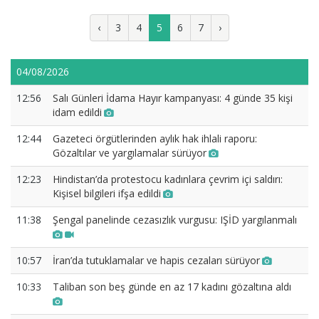
‹
3
4
5
6
7
›
04/08/2026
12:56
Salı Günleri İdama Hayır kampanyası: 4 günde 35 kişi
idam edildi
12:44
Gazeteci örgütlerinden aylık hak ihlali raporu:
Gözaltılar ve yargılamalar sürüyor
12:23
Hindistan’da protestocu kadınlara çevrim içi saldırı:
Kişisel bilgileri ifşa edildi
11:38
Şengal panelinde cezasızlık vurgusu: IŞİD yargılanmalı
10:57
İran’da tutuklamalar ve hapis cezaları sürüyor
10:33
Taliban son beş günde en az 17 kadını gözaltına aldı