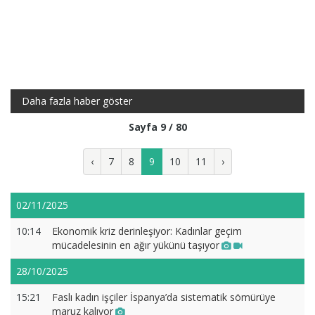
Daha fazla haber göster
Sayfa 9 / 80
‹
7
8
9
10
11
›
02/11/2025
10:14
Ekonomik kriz derinleşiyor: Kadınlar geçim
mücadelesinin en ağır yükünü taşıyor
28/10/2025
15:21
Faslı kadın işçiler İspanya’da sistematik sömürüye
maruz kalıyor