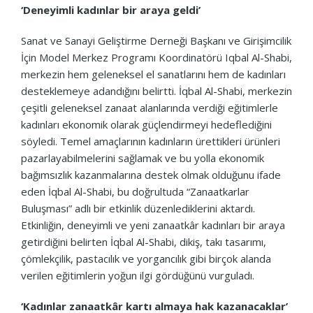
‘Deneyimli kadınlar bir araya geldi’
Sanat ve Sanayi Geliştirme Derneği Başkanı ve Girişimcilik
İçin Model Merkez Programı Koordinatörü Iqbal Al-Shabi,
merkezin hem geleneksel el sanatlarını hem de kadınları
desteklemeye adandığını belirtti. İqbal Al-Shabi, merkezin
çeşitli geleneksel zanaat alanlarında verdiği eğitimlerle
kadınları ekonomik olarak güçlendirmeyi hedeflediğini
söyledi. Temel amaçlarının kadınların ürettikleri ürünleri
pazarlayabilmelerini sağlamak ve bu yolla ekonomik
bağımsızlık kazanmalarına destek olmak olduğunu ifade
eden İqbal Al-Shabi, bu doğrultuda “Zanaatkarlar
Buluşması” adlı bir etkinlik düzenlediklerini aktardı.
Etkinliğin, deneyimli ve yeni zanaatkâr kadınları bir araya
getirdiğini belirten İqbal Al-Shabi, dikiş, takı tasarımı,
çömlekçilik, pastacılık ve yorgancılık gibi birçok alanda
verilen eğitimlerin yoğun ilgi gördüğünü vurguladı.
‘Kadınlar zanaatkâr kartı almaya hak kazanacaklar’