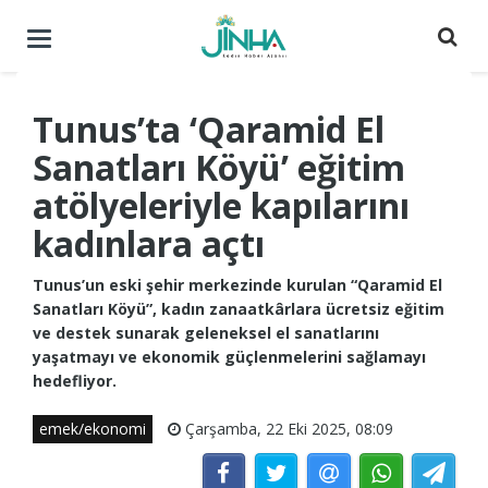
Menüyü
aç
/
kapat
Tunus’ta ‘Qaramid El
Sanatları Köyü’ eğitim
atölyeleriyle kapılarını
kadınlara açtı
Tunus’un eski şehir merkezinde kurulan “Qaramid El
Sanatları Köyü”, kadın zanaatkârlara ücretsiz eğitim
ve destek sunarak geleneksel el sanatlarını
yaşatmayı ve ekonomik güçlenmelerini sağlamayı
hedefliyor.
emek/ekonomi
Çarşamba, 22 Eki 2025, 08:09