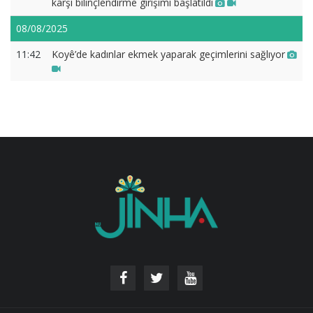
karşı bilinçlendirme girişimi başlatıldı
08/08/2025
11:42
Koyê’de kadınlar ekmek yaparak geçimlerini sağlıyor