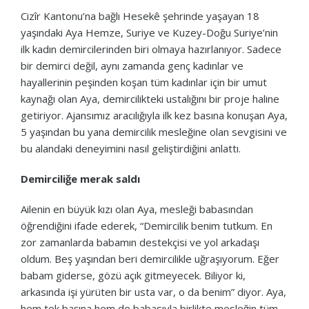
Cizîr Kantonu’na bağlı Hesekê şehrinde yaşayan 18
yaşındaki Aya Hemze, Suriye ve Kuzey-Doğu Suriye’nin
ilk kadın demircilerinden biri olmaya hazırlanıyor. Sadece
bir demirci değil, aynı zamanda genç kadınlar ve
hayallerinin peşinden koşan tüm kadınlar için bir umut
kaynağı olan Aya, demircilikteki ustalığını bir proje haline
getiriyor. Ajansımız aracılığıyla ilk kez basına konuşan Aya,
5 yaşından bu yana demircilik mesleğine olan sevgisini ve
bu alandaki deneyimini nasıl geliştirdiğini anlattı.
Demirciliğe merak saldı
Ailenin en büyük kızı olan Aya, mesleği babasından
öğrendiğini ifade ederek, “Demircilik benim tutkum. En
zor zamanlarda babamın destekçisi ve yol arkadaşı
oldum. Beş yaşından beri demircilikle uğraşıyorum. Eğer
babam giderse, gözü açık gitmeyecek. Biliyor ki,
arkasında işi yürüten bir usta var, o da benim” diyor. Aya,
hem tek başına hem de babasıyla birlikte mesleğin tüm