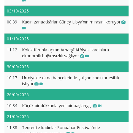
03/10/2025
08:39
Kadın zanaatkârlar Güney Libya’nın mirasını koruyor
01/10/2025
11:12
Kolektif ruhla açılan Amargî Atölyesi kadınlara
ekonomik bağımsızlık sağlıyor
30/09/2025
10:17
Urmiye’de elma bahçelerinde çalışan kadınlar eşitlik
istiyor
26/09/2025
10:34
Küçük bir dükkanla yeni bir başlangıç
21/09/2025
11:38
Teqteq’te kadınlar Sonbahar Festivali’nde