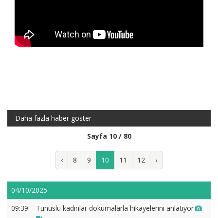
Daha fazla haber göster
Sayfa 10 / 80
‹
8
9
10
11
12
›
04/10/2025
09:39
Tunuslu kadınlar dokumalarla hikayelerini anlatıyor