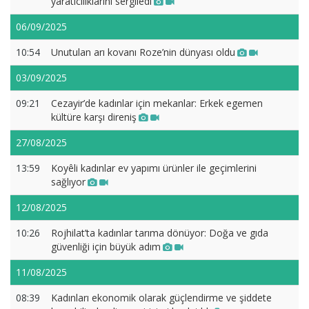
yaratıcılıklarını sergiledi
06/09/2025
10:54
Unutulan arı kovanı Roze’nin dünyası oldu
03/09/2025
09:21
Cezayir’de kadınlar için mekanlar: Erkek egemen
kültüre karşı direniş
27/08/2025
13:59
Koyêli kadınlar ev yapımı ürünler ile geçimlerini
sağlıyor
12/08/2025
10:26
Rojhilat’ta kadınlar tarıma dönüyor: Doğa ve gıda
güvenliği için büyük adım
11/08/2025
08:39
Kadınları ekonomik olarak güçlendirme ve şiddete