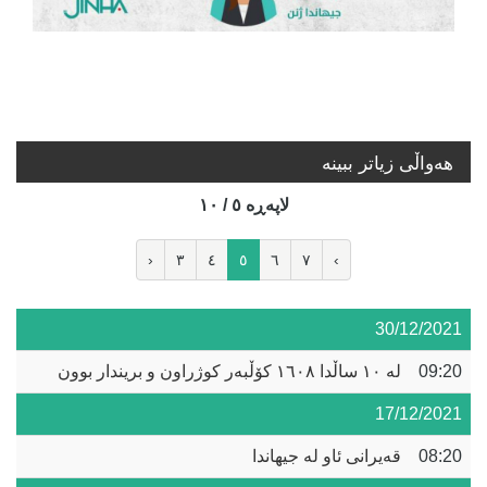
هه‌واڵی زیاتر ببینە
لاپه‌ڕه‌ ٥ / ١٠
‹
٣
٤
٥
٦
٧
›
30/12/2021
09:20
لە ١٠ ساڵدا ١٦٠٨ کۆڵبەر کوژراون و بریندار بوون
17/12/2021
08:20
قەیرانی ئاو لە جیهاندا