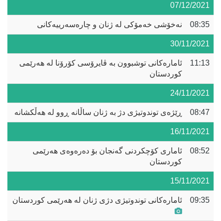
07/12/2021
08:35
نەخۆشی خەمۆکی لە ژنان و چارەسەرییەکانی
30/11/2021
11:13
ئامارەکانی توشبوون بە ڤایرۆسی کۆرۆنا لە هەرێمی
کوردستان
24/11/2021
08:47
ڕێژەی توندوتیژی دژ بە ژنان ساڵانە ڕوو لە هەڵکشانە
16/11/2021
08:52
ئاماری کۆچکردنی گەنجان بۆ دەرەوەی هەرێمی
کوردستان
15/11/2021
09:35
ئامارەکانی توندوتیژی دژی ژنان لە هەرێمی کوردستان