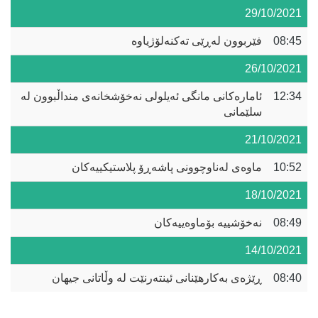
29/10/2021
08:45
فێربوون لەڕێی تەکنەلۆژیاوە
26/10/2021
12:34
ئامارەکانی مانگی ئەیلولی نەخۆشخانەی منداڵبوون لە
سلێمانی
21/10/2021
10:52
ماوەی لەناوچوونی پاشەڕۆ پلاستیکییەکان
18/10/2021
08:49
نەخۆشییە بۆماوەییەکان
14/10/2021
08:40
ڕێژەی بەکارهێنانی ئینتەرنێت لە وڵاتانی جیهان