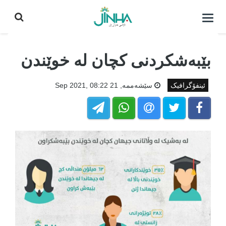
كردنه‌وه‌ی
لیست|
داخستن
بێبەشکردنی کچان لە خوێندن
ئینفۆگرافیک
سێشه‌ممه‌, 21 Sep 2021, 08:22