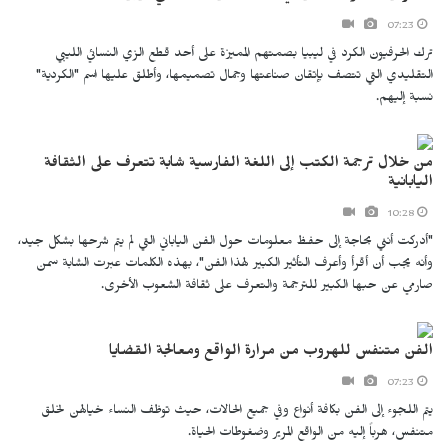
07:23
ترك الحرفيون الكرد في ليبيا بصمتهم المميزة على أحد قطع الزي النسائي الليبي
التقليدي التي تتصف بإتقان صناعتها وجمال تصميمها، وأطلق عليها اسم "الكردية"
نسبة إليهم.
من خلال ترجمة الكتب إلى اللغة الفارسية شابة تتعرف على الثقافة
اليابانية
10:28
"أدركت أنني بحاجة إلى حفظ معلومات حول الفن الياباني التي لم يتم شرحها بشكل جيد،
وأنه يجب أن أقرأ وأعرف التأثير الكبير لهذا الفن"، بهذه الكلمات عبرت الشابة سمن
صارمي عن حبها الكبير للترجمة والتعرف على ثقافة الشعوب الأخرى.
الفن متنفس للهروب من مرارة الواقع ومعالجة القضايا
07:23
يتم اللجوء إلى الفن بكافة أنواع وفي جميع الحالات، حيث توظف النساء خيالهن لخلق
متنفس، هرباً إليه من الواقع المرير وضغوطات الحياة.