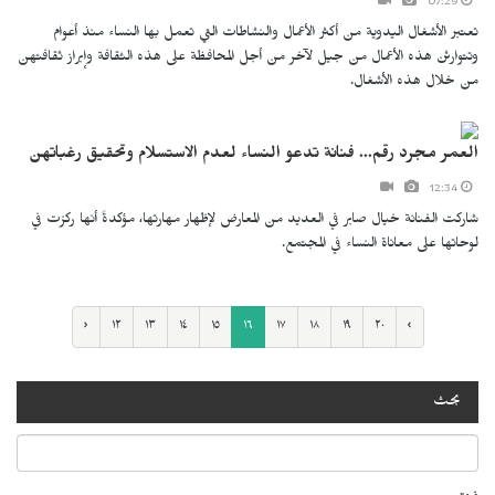
07:29
تعتبر الأشغال اليدوية من أكثر الأعمال والنشاطات التي تعمل بها النساء منذ أعوام
وتتوارثن هذه الأعمال من جيل لآخر من أجل المحافظة على هذه الثقافة وإبراز ثقافتهن
من خلال هذه الأشغال.
العمر مجرد رقم... فنانة تدعو النساء لعدم الاستسلام وتحقيق رغباتهن
12:34
شاركت الفنانة خيال صابر في العديد من المعارض لإظهار مهارتها، مؤكدةً أنها ركزت في
لوحاتها على معاناة النساء في المجتمع.
‹
١٢
١٣
١٤
١٥
١٦
١٧
١٨
١٩
٢٠
›
بحث