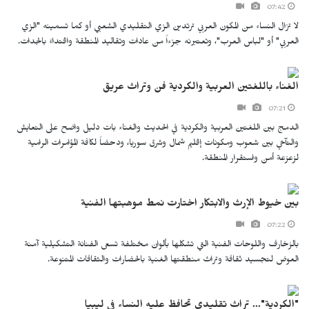
07:42
لا تزال النساء من المكون العربي ترتدين الزي التقليدي الشعبي أو كما تسمينه "الزي
العربي" أو "لباس العرب"، وتعتبرنه جزءاً من عادات وتقاليد المنطقة واقتداءً بالجدات.
الغناء باللغتين العربية والكردية فن وتراث عريق
07:21
الدمج بين اللغتين العربية والكردية في الحديث والغناء بات دليل واضح على التعايش
والتآخي بين شعوب ومكونات إقليم شمال وشرق سوريا، ودحضاً لكافة المؤامرات الرامية
لزعزعة أمن واستقرار المنطقة.
بين خيوط الإرث والابتكار اختارت نمط موهبتها الفنية
07:22
بالزخارف واللوحات الفنية التي تشكلها بألوان مختلفة تسعى الفنانة التشكيلية آمنة
العوض لتجسيد ثقافة وتراث منطقتها الغنية بالحضارات والثقافات المتنوعة.
"الكردية"... تراث تقليدي تحافظ عليه النساء في ليبيا