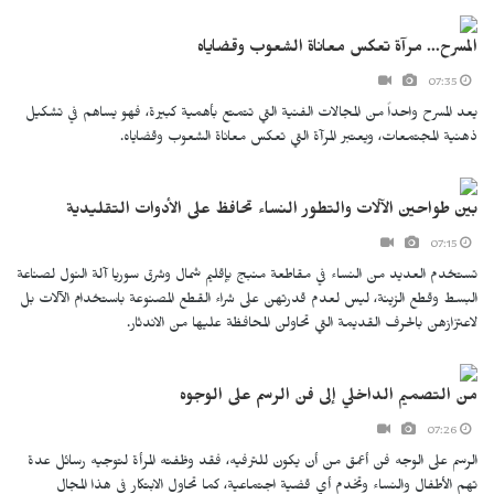
المسرح... مرآة تعكس معاناة الشعوب وقضاياه
07:35
يعد المسرح واحداً من المجالات الفنية التي تتمتع بأهمية كبيرة، فهو يساهم في تشكيل
ذهنية المجتمعات، ويعتبر المرآة التي تعكس معاناة الشعوب وقضاياه.
بين طواحين الآلات والتطور النساء تحافظ على الأدوات التقليدية
07:15
تستخدم العديد من النساء في مقاطعة منبج بإقليم شمال وشرق سوريا آلة النول لصناعة
البسط وقطع الزينة، ليس لعدم قدرتهن على شراء القطع المصنوعة باستخدام الآلات بل
لاعتزازهن بالحرف القديمة التي تحاولن المحافظة عليها من الاندثار.
من التصميم الداخلي إلى فن الرسم على الوجوه
07:26
الرسم على الوجه فن أعمق من أن يكون للترفيه، فقد وظفته المرأة لتوجيه رسائل عدة
تهم الأطفال والنساء وتخدم أي قضية اجتماعية، كما تحاول الابتكار في هذا المجال