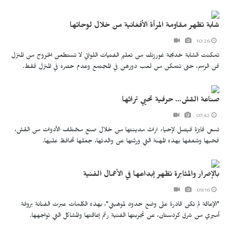
شابة تظهر مقاومة المرأة الأفغانية من خلال لوحاتها
10:26
تمكنت الشابة خديجة غورزنك من تعليم الفتيات اللواتي لا تستطعن الخروج من المنزل
فن الرسم، حتى تتمكن من لعب دورهن في المجتمع وعدم حصره في المنزل فقط.
صناعة القش... حرفية تحيي تراثها
07:42
تسعى فايزة فيصل لإحياء تراث مدينتها من خلال صنع مختلف الأدوات من القش،
فحبها وشغفها بهذه المهنة التي ورثتها عن والدتها، جعلها تحافظ عليها.
بالإصرار والمثابرة تظهر إبداعها في الأعمال الفنية
09:16
"الإعاقة لم تكن قادرة على وضع حدود لموهبتي"، بهذه الكلمات عبرت الفنانة بروانة
أميري من شرق كردستان، عن تجربتها الفنية رغم إعاقتها والمشاكل التي تواجهها.