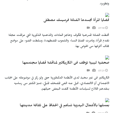
وتطويره.
قضايا المرأة تجسدها الفنانة فرميسك مصطفى
07:18
تخطت الفنانة المسرحية المألوف وحاجز العادات والذهنية الذكورية التي عرقلت عجلة
تقدم المرأة، وناصرت قضايا النساء والشعوب المضطهدة، وسلطت الضوء على مواضع
يخاف أقرانها من الخوض بها.
صحفية ليبية توظف فن الكاريكاتير لمناقشة قضايا مجتمعها
07:21
الكاريكاتير فن غير محبذ لدى الأنظمة الدكتاتورية حتى ولو ركز في موضوعاته على الجانب
الاجتماعي أو الاقتصادي، قيل عنه الفن المضحك المبكي، تميز الكثير من رساميه
بنقدهم اللاذع لسياسات الأنظمة كلفت البعض حياتهم.
بعملها بالأشغال اليدوية تساهم في الحفاظ على ثقافة مدينتها