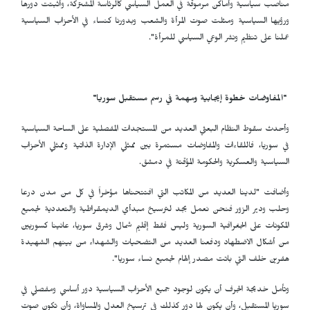
مناصب سياسية وأماكن مرموقة في العمل السياسي كالرئاسة المشتركة، وأثبتت دورها
ورؤيها السياسية ومثلت صوت المرأة والشعب وبدورنا كنساء في الأحزاب السياسية
عملنا على تنظيم ونشر الوعي السياسي للمرأة".
"المفاوضات خطوة إيجابية ومهمة في رسم مستقبل سوريا
"
وأحدث سقوط النظام البعثي العديد من المستجدات المفصلية على الساحة السياسية
في سوريا، فاللقاءات والمفاوضات مستمرة بين ممثلي الإدارة الذاتية وممثلي الأحزاب
السياسية والعسكرية والحكومة المؤقتة في دمشق.
وأضافت "لدينا العديد من المكاتب التي افتتحناها مؤخراً في كل من مدن درعا
وحلب ودير الزور فنحن نعمل بجد لترسيخ مبدأي الديمقراطية والتعددية لجميع
المكونات على الجغرافية السورية وليس فقط إقليم شمال وشرق سوريا، عانينا كسوريين
من أشكال الاضطهاد ودفعنا العديد من التضحيات والشهداء من بينهم الشهيدة
هفرين خلف التي باتت مصدر إلهام لجميع نساء سوريا".
وتأمل خديجة الجرف أن يكون لوجود جميع الأحزاب السياسية دور أساسي ومفصلي في
سوريا المستقبل، وأن يكون لها دور كذلك في ترسيخ العدل والمساواة، وأن تكون صوت