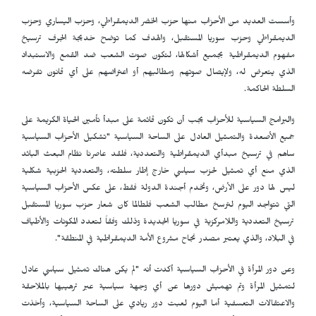
وأسست العديد من الأحزاب منها حزب الخضر الديمقراطي، وحزب اليساري وحزب
الديمقراطي وحزب سوريا المستقبل، والهدف كما توضح خديجة الجرف ترسيخ
مفهوم الديمقراطية بجميع أشكالها، لتكون صوت الشعب ضد القمع والاستبداد
الذي يتعرض له، ولإيصال صوتهم ومطالبهم أو اعتراضهم على أي قانون تفرضه
السلطة الحاكمة.
والبرامج السياسية للأحزاب يجب أن تكون قائمة على مبدأ تأمين الحياة الكريمة على
جميع الأصعدة والتمثيل العادل على الساحة السياسية "تشكيل الأحزاب السياسية
ساهم في ترسيخ مبدأي الديمقراطية والتعددية، فلقد عاصرنا نظام البعث البائد
الذي منع أي تمثيل لحزب سياسي خارج إطار سلطته، والتعددية الحزبية شكلية
ليس لها دور على الأرض، وتخدم أجندة الدولة فقط، على عكس الأحزاب السياسية
التي تتواجد اليوم لترسخ مطالب الشعب فلطالما كان شعار حزب سوريا المستقبل
ترسيخ التعددية واللامركزية في سوريا الجديدة وذلك وفقاً لتعدد المكونات والأطياف
في البلاد، والذي يعتبر مصدر نجاح مشروع الأمة الديمقراطية في المنطقة".
وعن دور المرأة في الأحزاب السياسية أكدت أنه "لم يكن هناك تمثيل سياسي عادل
لتمثيل المرأة وتم تهميش دورها عن أي وجهة سياسية عبر ترهيبها بالملاحقة
والاعتقالات التعسفية أما اليوم لعبت دور ريادي على الساحة السياسية، وأخذت