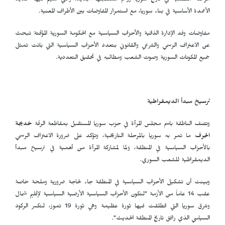
مرحلة مفصلية في تاريخ سوريا ورسم مستقبلها الجديد، والتي سيتم فيها تحديد
الأعمدة الأساسية في بناء سوريا، مع استمرار المفاوضات بين الأطراف المعنية.
مفاوضات وفد الإدارة الذاتية والأحزاب السياسية مع الحكومة السورية المؤقتة تبحث
عن الاعتراف الرسمي والشرعي والقانوني بتعدد الأحزاب السياسية التي باتت تمثل
جميع المكونات السورية وصوت الشعب ومطالبه في تحقيق التعددية.
ترسيخ مبدأ الديمقراطية
وتصف الناطقة باسم مجلس المرأة في حزب سوريا المستقبل بمقاطعة الرقة
خديجة
الجرف
ما تمر به سوريا بالمرحلة التاريخية، وتؤكد على ضرورة الاعتراف الرسمي
بالأحزاب السياسية في المنطقة، ولما لمشاركة المرأة من أهمية في ترسيخ مبدأ
الديمقراطية للشعب السوري.
وبينت أن تشكيل الأحزاب السياسية في المنطقة جاء لحاجة ضرورية وملحة خاصة
عقب 14 عاماً من الأزمة "لتكون الأحزاب السياسية الأرضية السياسية لإقليم شمال
وشرق سوريا التي انطلقت فيها ثورة عظيمة وهي ثورة 19 تموز، لتكسر الركود
السياسي الذي رافق تاريخ المنطقة الحديث".