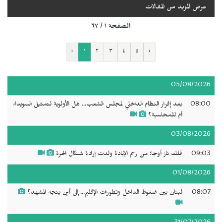
عرض المزيد من المقالات
الصفحة ١ / ٦٧
‹
١
٢
٣
٤
٥
›
05/08/2026
08:00
بعد إقرار النظام الداخلي لمجلس الشعب... هل الأولوية لتمثيل السويداء
أم للمحاسبة؟
03/08/2026
09:03
فلك ناز أوجا: من رحم الإبادة ولدت إرادة شنكال الحرة
01/08/2026
08:07
لبنان بين ضغوط الداخل وتطورات الإقليم... إلى أين يتجه المشهد؟