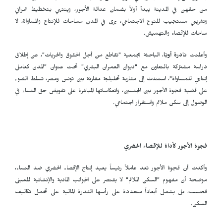
من حقهن في المدينة يبدأ أولاً بضمان عدالة الأجور، وينتهي بتخطيط عمراني
وتشريعي مستجيب للنوع الاجتماعي، يرى في المدن مساحات للإنتاج والمساواة، لا
ساحات للإقصاء والتهميش.
وأعلنت
نادرة أوبّا
، الباحثة بجمعية "تقاطع من أجل الحقوق والحريات"، عن إطلاق
دراسة مشتركة بالتعاون مع "ديوان العمران البشري" تحت عنوان "المدن كعامل
إنتاجي للمساواة"، استندت إلى مقاربة تحليليّة مقارنة بين تونس ومصر، تسلط الضوء
على قضية فجوة الأجور بين الجنسين، وانعكاساتها المباشرة على تقويض حق النساء في
الوصول إلى سكن ملائم واستقرار اجتماعي.
فجوة الأجور كأداة للإقصاء الحضري
وأكدت أن فجوة الأجور تعد عاملاً رئيساً يعيد إنتاج الإقصاء الحضري ضد النساء،
موضحة أن مفهوم "السكن الملائم" لا يقتصر على الجوانب المادية والإنشائية للمبنى
فحسب، بل يشمل أبعاداً متعددة على رأسها القدرة المالية على تحمل تكاليف
السكن.