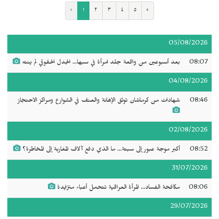
‹
١
٢
٣
٤
٥
›
05/08/2026
08:07
بعد أسبوعين من واقعة جلد امرأة في سبها... الجدل الحقوقي لم ينتهِ
04/08/2026
08:46
شهادات من كرماشان توثق الإهانة والعنف في الشوارع ومراكز الاحتجاز
02/08/2026
08:52
أكبر موجة عبور إلى سبتة... ما الذي دفع آلاف المغاربة إلى المخاطرة؟
31/07/2026
08:06
مكافحة الفساد... المرأة العراقية تتحمل أعباء متزايدة
29/07/2026