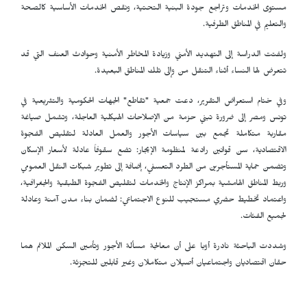
مستوى الخدمات وتراجع جودة البنية التحتية، ونقص الخدمات الأساسية كالصحة
والتعليم في المناطق الطرفية.
ولفتت الدراسة إلى التهديد الأمني وزيادة المخاطر الأمنية وحوادث العنف التي قد
تتعرض لها النساء أثناء التنقل من وإلى تلك المناطق البعيدة.
وفي ختام استعراض التقرير، دعت جمعية "تقاطع" الجهات الحكومية والتشريعية في
تونس ومصر إلى ضرورة تبني حزمة من الإصلاحات الهيكلية العاجلة، وتشمل صياغة
مقاربة متكاملة تجمع بين سياسات الأجور والعمل العادلة لتقليص الفجوة
الاقتصادية، سن قوانين رادعة لمنظومة الإيجار: تضع سقوفاً عادلة لأسعار الإسكان
وتضمن حماية المستأجرين من الطرد التعسفي، إضافة إلى تطوير شبكات النقل العمومي
وربط المناطق الهامشية بمراكز الإنتاج والخدمات لتقليص الفجوة الطبقية والجغرافية،
واعتماد تخطيط حضري مستجيب للنوع الاجتماعي: لضمان بناء مدن آمنة وعادلة
لجميع الفئات.
وشددت الباحثة نادرة أوبا على أن معالجة مسألة الأجور وتأمين السكن الملائم هما
حقان اقتصاديان واجتماعيان أصيلان متكاملان وغير قابلين للتجزئة.