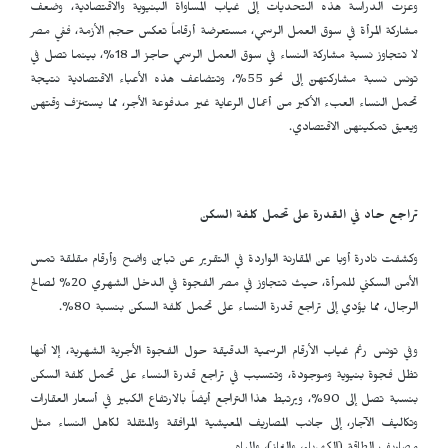
وعزت الدراسة هذه التحديات إلى غياب المساواة البنيوية والاقتصادية، وضعف
مشاركة المرأة في سوق العمل الرسمي، مستعرضة أرقاماً تعكس حجم الأزمة، ففي مصر
لا تتجاوز نسبة مشاركة النساء في سوق العمل الرسمي حاجز الـ 18%، بينما تصل في
تونس نسبة مشاركتهنّ إلى نحو 55%، وتتضاعف هذه الأعباء الاقتصادية نتيجة
تحمل النساء العبء الأكبر من أعمال الرعاية غير مدفوعة الأجر، مما يستنزف وقتهن
ويعيق تمكينهن الاقتصادي.
تراجع حاد في القدرة على تحمل كلفة السكن
وكشفت نادرة أوبا عن المقارنة الواردة في التقرير عن تباين واضح وأرقام مقلقة تمس
الأمن السكني للمرأة، حيث تتجاوز في مصر الفجوة في الدخل الشهري 20% لصالح
الرجال، مما يؤدي إلى تراجع قدرة النساء على تحمل كلفة السكن بنسبة 80%.
وفي تونس رغم غياب الأرقام الرسمية الدقيقة حول الفجوة الأجرية الشهرية، إلا أنها
تظل فجوة بنيوية وموجودة، وتتسبب في تراجع قدرة النساء على تحمل كلفة السكن
بنسبة تصل إلى 90%، ويرتبط هذا التراجع أيضاً بالارتفاع الكبير في أسعار العقارات
وتكاليف الآجار، إلى جانب المصاريف المعيشية المرافقة والمثقلة لكاهل النساء مثل