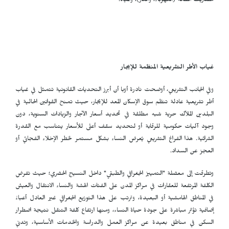
مصاريف الطاقة (الكهرباء، والغاز)، والمياه.
غياب الأطر التشريعية المنظمة للإيجار
وفي الجانب التشريعي، أوضحت نادرة أوبا أن أبرز التحديات القانونية تتمثل في غياب
أطر تشريعية عادلة تنظم سوق الإسكان المعد للإيجار، حيث تمنح القوانين الحالية في
البلدين الملاّك حرية شبه مطلقة في تحديد أسعار الآجار والزيادات السنوية، دون
وجود آليات حكومية للرقابة أو لتحديد سقف أعلى للأسعار يتناسب مع القدرة
الشرائية. هذا الفراغ التشريعي يُعرض النساء بشكل مستمر لخطر الإخلاء الفجائي أو
العجز عن السداد.
وتطرقت إلى معضلة "التمييز الجغرافي والطبقي" داخل النسيج الحضري؛ حيث تفرض
الكلفة المرتفعة للعقارات في مراكز المدن على الفئات الهشة والنساء الانتقال والعيش
في المناطق الهامشية أو البعيدة، وترتب على هذا التوزيع الجغرافي غير العادل أعباءً
إضافية تؤثر مباشرة على جودة حياة النساء، ومنها ارتفاع كلفة التنقل نتيجة اضطرار
السكن في مناطق بعيدة عن مراكز العمل والدراسة والخدمات الأساسية، وتدني