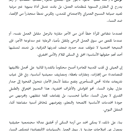
تونس ـ
لم تعد قضية "فجوة الأجور" بين الجنسين مجرد إحصائية اقتصادية أو رقم
يدرج في التقارير السنوية لمنظمات العمل، بل باتت تمثل أداة بنيوية غير مرئية
تُعيد صياغة النسيج العمراني والاجتماعي للمدن، وتُكرس نمطاً متجذراً من الإقصاء
ضد النساء.
فعندما تتقاضى المرأة خطاً أدنى من الأجر مقارنة بالرجل مقابل العمل نفسه، أو
عندما تُقصى من سوق العمل الرسمي وتُثقل بأعباء الرعاية غير مدفوعة الأجر، فإن
النتيجة الحتمية لا تتوقف عند حدود ضعف قدرتها الشرائية، بل تمتد لتسلبها
أحد أهم حقوقها الأساسية: الحق في السكن الملائم والأمن الحضري.
إن العيش في قلب المدينة المعاصرة أصبح محكوماً بالقدرة المالية على تحمل تكاليفها
المتصاعدة؛ من إيجارات، وعقارات باهظة، ومصاريف معيشية أساسية، وفي ظل غياب
تشريعات عادلة تحمي المستأجرين وتضع سقفاً لأسعار الآجار، تتحول الفجوة إلى جدار
عازل يطرد النساء نحو الهوامش والأطراف الحضرية، هذا التمييز الجغرافي والطبقي
القسري لا يعزل النساء مكانياً فحسب، بل يُضاعف كلفة تنقلهن، ويحرمهن من
جودة الخدمات الأساسية كالصحة والتعليم، ويُعرضهن لمخاطر أمنية مضاعفة أثناء
التنقل اليومي.
بناءً على ذلك، لا يمكن الحد من أزمة السكن أو تحقيق عدالة مجتمعية حقيقية
بمعزل عن إصلاحات جذرية في سوق العمل والسياسات الاقتصادية؛ فتمكين النساء