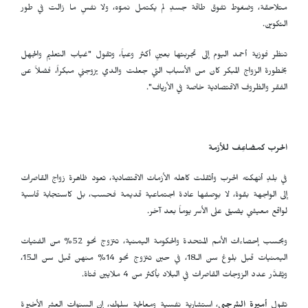
متلاحقة، وضغوط تفوق طاقة جسدٍ لم يكتمل نموّه، ولا نفسٍ ما زالت في طور
التكوين.
تنظر فوزية أحمد اليوم إلى تجربتها بعينٍ أكثر وعياً، وتقول "غياب التعليم والجهل
بخطورة الزواج المبكر كان من الأسباب التي جعلت والدي يزوجني مبكراً، فضلاً عن
الفقر والظروف الاقتصادية خاصة في الأرياف".
الحرب كمضاعِف للأزمة
في بلدٍ أنهكته الحرب وأثقلت كاهله الأزمات الاقتصادية، تعود ظاهرة زواج القاصرات
إلى الواجهة بقوة، لا بوصفها عادة اجتماعية قديمة فحسب، بل كاستجابة قاسية
لواقع معيشي يضيق على الأسر يوماً بعد آخر.
وبحسب إحصاءات الأمم المتحدة والحكومة اليمنية، تتزوج نحو 52% من الفتيات
اليمنيات قبل بلوغ سن الـ18، في حين تتزوج نحو 14% منهن قبل سن الـ15،
ويُقدَّر عدد الزوجات القاصرات في البلاد بأكثر من 4 ملايين فتاة.
تقول
أميرة الشرجبي
، استشارية نفسية ومعالجة سلوك، إن السنوات العشر الأخيرة