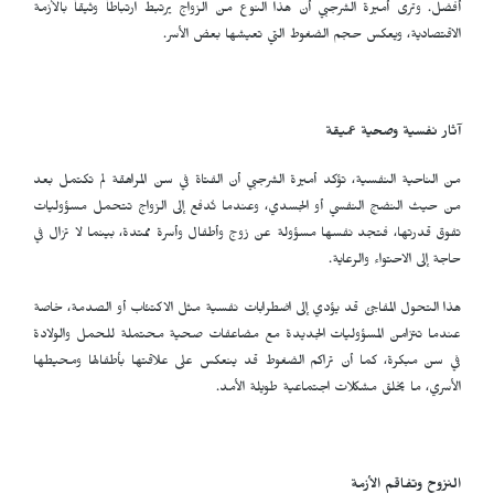
أفضل. وترى أميرة الشرجبي أن هذا النوع من الزواج يرتبط ارتباطاً وثيقاً بالأزمة
الاقتصادية، ويعكس حجم الضغوط التي تعيشها بعض الأسر.
آثار نفسية وصحية عميقة
من الناحية النفسية، تؤكد أميرة الشرجبي أن الفتاة في سن المراهقة لم تكتمل بعد
من حيث النضج النفسي أو الجسدي، وعندما تُدفع إلى الزواج تتحمل مسؤوليات
تفوق قدرتها، فتجد نفسها مسؤولة عن زوج وأطفال وأسرة ممتدة، بينما لا تزال في
حاجة إلى الاحتواء والرعاية.
هذا التحول المفاجئ قد يؤدي إلى اضطرابات نفسية مثل الاكتئاب أو الصدمة، خاصة
عندما تتزامن المسؤوليات الجديدة مع مضاعفات صحية محتملة للحمل والولادة
في سن مبكرة، كما أن تراكم الضغوط قد ينعكس على علاقتها بأطفالها ومحيطها
الأسري، ما يخلق مشكلات اجتماعية طويلة الأمد.
النزوح وتفاقم الأزمة