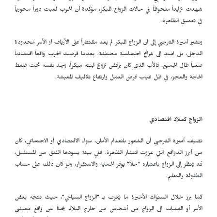
شهدت تزايداً ملحوظاً في حالات الزواج المبكر، مؤكدة أن الحرب لعبت دوراً محورياً
في تعميق الظاهرة.
وتشير أميرة الشرجبي إلى أن الزواج المبكر لم يعد مقتصراً على الأرياف أو الأسر محدودة
الدخل، بل امتد إلى شرائح اجتماعية مختلفة، بعدما فرضت الحرب واقعاً اقتصادياً
صعباً طال الجميع. فالأب الذي كان يرفض تزويج ابنته مبكراً، وجد نفسه تحت ضغط
الحاجة والعجز، في ظل غياب فرص العمل وارتفاع تكاليف المعيشة.
الزواج كملاذ اقتصادي
تضيف أميرة الشرجبي أن الشعور بانعدام الأمان، سواء الاقتصادي أو الاجتماعي، كان
من أبرز الدوافع التي عززت انتشار الظاهرة. ففي بيئة يسودها القلق من المستقبل،
قد يُنظر إلى الزواج باعتباره "حلاً" يوفر الحماية والاستقرار، ولو كان ذلك على حساب
الطفولة والتعليم.
كما برز خلال السنوات الأخيرة ما يُعرف بـ "الزواج السياحي"، حيث تتجه بعض
الأسر أو الفتيات إلى الزواج من أشخاص من خارج البلاد بحثاً عن واقع معيشي