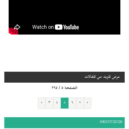
عرض المزيد من المقالات
الصفحة ٥ / ٢٩٥
‹
٣
٤
٥
٦
٧
›
08/07/2026