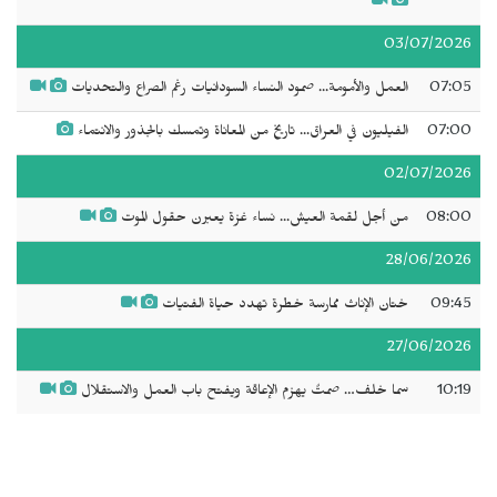
03/07/2026
07:05
العمل والأمومة... صمود النساء السودانيات رغم الصراع والتحديات
07:00
الفيليون في العراق... تاريخ من المعاناة وتمسك بالجذور والانتماء
02/07/2026
08:00
من أجل لقمة العيش... نساء غزة يعبرن حقول الموت
28/06/2026
09:45
ختان الإناث ممارسة خطرة تهدد حياة الفتيات
27/06/2026
10:19
سما خلف… صمتٌ يهزم الإعاقة ويفتح باب العمل والاستقلال