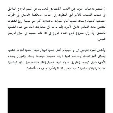
لم تقتصر تداعيات الحرب على الجانب الاقتصادي فحسب، بل أسهم النزوح الداخلي
في تعقيد المشهد. فالأسر التي اضطرت إلى مغادرة مناطقها والعيش في ظروف
معيشية قاسية، وجدت نفسها أمام خيارات محدودة، كان من بينها تزويج الفتيات
لتقليل عدد المعالين داخل الأسرة. وقد باءت كل محاولات الحد من هذه الظاهرة
بالفشل، ولا يزال مشروع قانون يحدد الزواج في 18 عاماً حبيساً في أدراج البرلمان
اليمني.
وتخلص أميرة الشرجبي إلى أن الحرب لم تخلق ظاهرة الزواج المبكر، لكنها أعادت إنتاجها
بأشكال أكثر قسوة، وأضافت إليها دوافع جديدة مرتبطة بالفقر والنزوح وانعدام
الأمان، تقول "بينما يُنظر إلى الزواج المبكر كخيار إنقاذ مؤقت، تبقى آثاره النفسية
والصحية والاجتماعية ممتدة، تمس الفتاة والأسرة والمجتمع بأكمله".