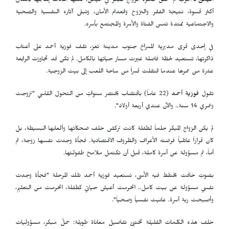
اليمن ـ
الحرب لم تخلق ظاهرة الزواج المبكر في اليمن، لكنها أعادت إنتاجها بأشكال
أكثر قسوة، نتيجة الفقر والنزوح وانعدام الأمان، وتبقى آثاره النفسية والصحية
والاجتماعية ممتدة تمس الفتاة والأسرة والمجتمع بأسره.
في إحدى قرى مديرية المسراخ جنوب مدينة تعز، تقف فوزية أحمد على أعتاب
ذاكرتها، تستعيد لحظة فاصلة غيرت مسار حياتها بالكامل. لم تكن قد تجاوزت الرابعة
عشرة من عمرها عندما انتقلت قسراً من ساحة اللعب إلى بيت الزوجية.
تقول
فوزية أحمد
(22 عاماً) باقتضاب يختصر سنواتٍ من التحول القاسي "تزوجت
وعمري 14 سنة.. والآن عندي أربعة أولاد".
لم يكن الزواج المبكر حلماً لطفلة كانت تركض خلف ضحكاتها وألعابها البسيطة، بل
كان قراراً عائلياً فرضته الأعراف والظروف الاقتصادية. فجأة وجدت نفسها زوجة، ثم
أماً، ثم مسؤولة عن أسرة كاملة، قبل أن تكتمل ملامح طفولتها.
بصوتٍ خافت يختلط فيه الأسى، تستعيد فوزية أحمد تلك المرحلة "فجأة وجدت
نفسي مسؤولة عن بيت كامل.. انحرمت أعيش حياتي كطفلة، انحرمت من التعليم،
وأصبحت ربة أسرة. عانيت نفسياً وصحياً".
خلف هذه الكلمات القليلة تختبئ تفاصيل معاناة طويلة: حملٌ مبكر، مسؤوليات